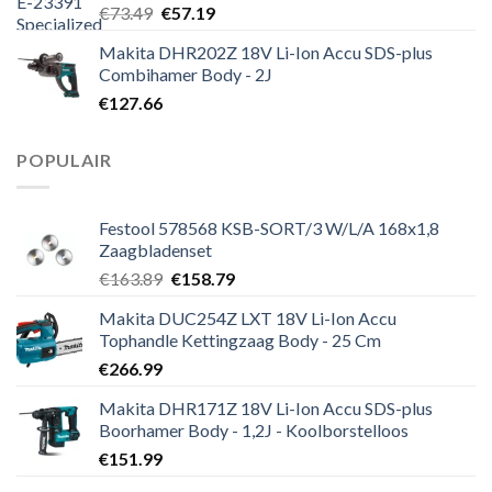
Oorspronkelijke
Huidige
€
73.49
€
57.19
prijs
prijs
Makita DHR202Z 18V Li-Ion Accu SDS-plus
was:
is:
Combihamer Body - 2J
€73.49.
€57.19.
€
127.66
POPULAIR
Festool 578568 KSB-SORT/3 W/L/A 168x1,8
Zaagbladenset
Oorspronkelijke
Huidige
€
163.89
€
158.79
prijs
prijs
Makita DUC254Z LXT 18V Li-Ion Accu
was:
is:
Tophandle Kettingzaag Body - 25 Cm
€163.89.
€158.79.
€
266.99
Makita DHR171Z 18V Li-Ion Accu SDS-plus
Boorhamer Body - 1,2J - Koolborstelloos
€
151.99