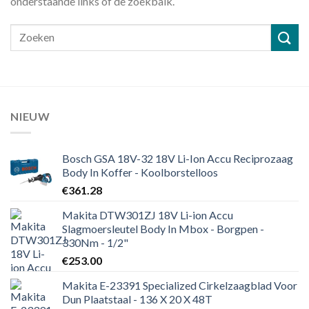
onderstaande links of de zoekbalk.
NIEUW
Bosch GSA 18V-32 18V Li-Ion Accu Reciprozaag
Body In Koffer - Koolborstelloos
€
361.28
Makita DTW301ZJ 18V Li-ion Accu
Slagmoersleutel Body In Mbox - Borgpen -
330Nm - 1/2"
€
253.00
Makita E-23391 Specialized Cirkelzaagblad Voor
Dun Plaatstaal - 136 X 20 X 48T