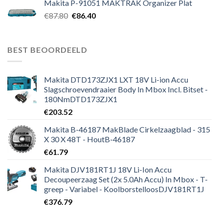
Makita P-91051 MAKTRAK Organizer Plat
Oorspronkelijke
Huidige
€
87.80
€
86.40
prijs
prijs
was:
is:
€87.80.
€86.40.
BEST BEOORDEELD
Makita DTD173ZJX1 LXT 18V Li-ion Accu
Slagschroevendraaier Body In Mbox Incl. Bitset -
180NmDTD173ZJX1
€
203.52
Makita B-46187 MakBlade Cirkelzaagblad - 315
X 30 X 48T - HoutB-46187
€
61.79
Makita DJV181RT1J 18V Li-Ion Accu
Decoupeerzaag Set (2x 5.0Ah Accu) In Mbox - T-
greep - Variabel - KoolborstelloosDJV181RT1J
€
376.79