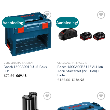
prijs
prijs
was:
is:
€189.99.
€141.09.
Aanbieding!
Aanbieding!
Toevoegen
Toevoegen
aan
aan
verlanglijst
verlanglijst
GEREEDSCHAPSKISTEN
GEREEDSCHAPSACCU'S
Bosch 1600A001RU LS-Boxx
Bosch 1600A00B8J 18V Li-Ion
306
Accu Starterset (2x 5.0Ah) +
Lader
Oorspronkelijke
Huidige
€
72.54
€
69.48
prijs
prijs
Oorspronkelijke
Huidige
€
185.00
€
184.98
was:
is:
prijs
prijs
€72.54.
€69.48.
was:
is:
€185.00.
€184.98.