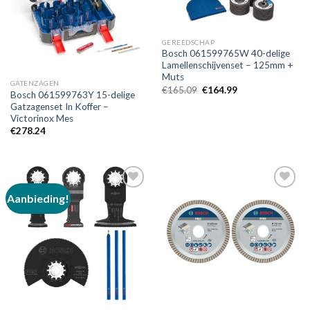
aan
aan
verlanglijst
verlanglijst
GEREEDSCHAP
Bosch 061599765W 40-delige
Lamellenschijvenset – 125mm +
Muts
GATENZAGEN
Oorspronkelijke
Huidige
€
165.09
€
164.99
Bosch 061599763Y 15-delige
prijs
prijs
Gatzagenset In Koffer –
was:
is:
€165.09.
€164.99.
Victorinox Mes
€
278.24
Aanbieding!
Toevoegen
Toevoegen
aan
aan
verlanglijst
verlanglijst