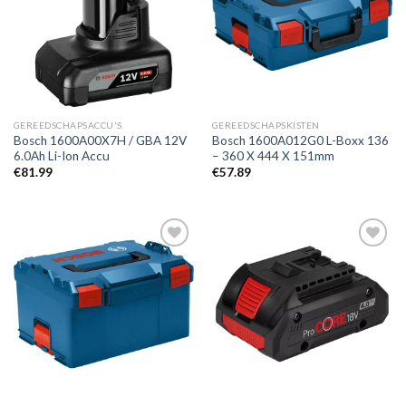
Toevoegen
Toevoegen
aan
aan
verlanglijst
verlanglijst
GEREEDSCHAPSACCU'S
GEREEDSCHAPSKISTEN
Bosch 1600A00X7H / GBA 12V
Bosch 1600A012G0 L-Boxx 136
6.0Ah Li-Ion Accu
– 360 X 444 X 151mm
€
81.99
€
57.89
Toevoegen
Toevoegen
aan
aan
verlanglijst
verlanglijst