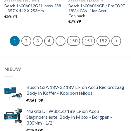
GEREEDSCHAPSKISTEN
GEREEDSCHAPSACCU'S
Bosch 1600A012G2 L-boxx 238
Bosch 1600A016GB / ProCORE
– 357 X 442 X 253mm
18V 4.0Ah Li-ion Accu –
Coolpack
€
59.74
€
79.99
1
2
3
4
…
150
151
152
NIEUW
Bosch GSA 18V-32 18V Li-Ion Accu Reciprozaag
Body In Koffer - Koolborstelloos
€
361.28
Makita DTW301ZJ 18V Li-ion Accu
Slagmoersleutel Body In Mbox - Borgpen -
330Nm - 1/2"
€
253.00