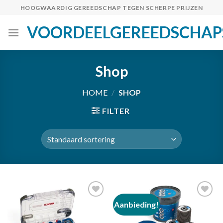
Skip
HOOGWAARDIG GEREEDSCHAP TEGEN SCHERPE PRIJZEN
to
VOORDEELGEREEDSCHAP
content
Shop
HOME
/
SHOP
FILTER
Aanbieding!
Toevoegen
Toevoegen