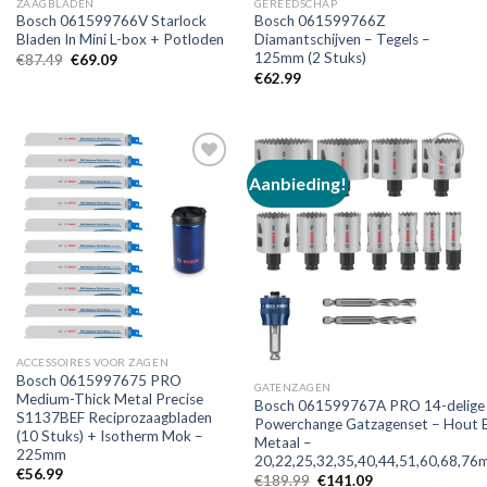
ZAAGBLADEN
GEREEDSCHAP
Bosch 061599766V Starlock
Bosch 061599766Z
Bladen In Mini L-box + Potloden
Diamantschijven – Tegels –
125mm (2 Stuks)
Oorspronkelijke
Huidige
€
87.49
€
69.09
prijs
prijs
€
62.99
was:
is:
€87.49.
€69.09.
Aanbieding!
Toevoegen
Toevoegen
aan
aan
verlanglijst
verlanglijst
ACCESSOIRES VOOR ZAGEN
Bosch 0615997675 PRO
GATENZAGEN
Medium-Thick Metal Precise
Bosch 061599767A PRO 14-delige
S1137BEF Reciprozaagbladen
Powerchange Gatzagenset – Hout 
(10 Stuks) + Isotherm Mok –
Metaal –
225mm
20,22,25,32,35,40,44,51,60,68,7
€
56.99
Oorspronkelijke
Huidige
€
189.99
€
141.09