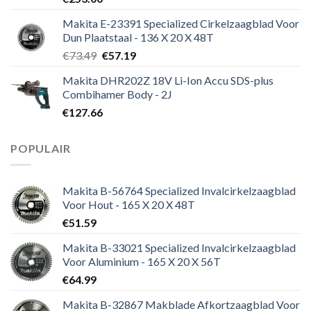
Makita E-23391 Specialized Cirkelzaagblad Voor
Dun Plaatstaal - 136 X 20 X 48T
Oorspronkelijke
Huidige
€
73.49
€
57.19
prijs
prijs
Makita DHR202Z 18V Li-Ion Accu SDS-plus
was:
is:
Combihamer Body - 2J
€73.49.
€57.19.
€
127.66
POPULAIR
Makita B-56764 Specialized Invalcirkelzaagblad
Voor Hout - 165 X 20 X 48T
€
51.59
Makita B-33021 Specialized Invalcirkelzaagblad
Voor Aluminium - 165 X 20 X 56T
€
64.99
Makita B-32867 Makblade Afkortzaagblad Voor