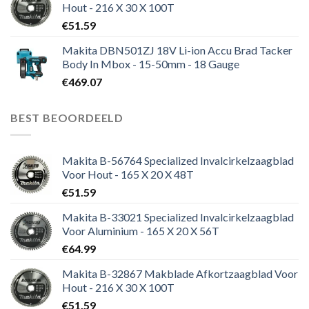
Hout - 216 X 30 X 100T
€
51.59
Makita DBN501ZJ 18V Li-ion Accu Brad Tacker
Body In Mbox - 15-50mm - 18 Gauge
€
469.07
BEST BEOORDEELD
Makita B-56764 Specialized Invalcirkelzaagblad
Voor Hout - 165 X 20 X 48T
€
51.59
Makita B-33021 Specialized Invalcirkelzaagblad
Voor Aluminium - 165 X 20 X 56T
€
64.99
Makita B-32867 Makblade Afkortzaagblad Voor
Hout - 216 X 30 X 100T
€
51.59