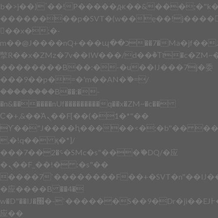
b�>j��)΄��!P�����ԫ��&���;�"k��B
��������p�SVT�(w��ę��!j����
��x�;�-
m��@J����nQ+���պ��כ��7�Ma�jf��J��ͱ4j���Ѳ�
撆R��x�ZMz�7v��IW���/d��ٞ�Тז�c�ZM~�ji�� ߒ��sQz�����Ԡ��DW��3�De�n"��M�+/
��������B��:�-�u��IJ���7j�委
���9��p�=�'m��AN�ޭ�=/
��������B��:�-
�n&������nUf���������q��x�ZM~�
c��
Ϲ�+,&��Ὰܢ��F[��(�1�*"��
ϒ��"J����ԧ�����<�;�b"�� ���"j���
,�!q�� қ�*]/
���؝�2��7�SMc�s"���ޭ�DQ/�应
�ܢ��F_��!� :�s"��
����7`��������F��+�SVT�n"��IJ�
�应����B ��4�
w�D"��IJ�׭�-`������S��9�Dr�ji��EJ߅��gJ�
应��