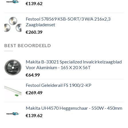
€
139.62
Festool 578569 KSB-SORT/3 W/A 216x2,3
Zaagbladenset
€
260.39
BEST BEOORDEELD
Makita B-33021 Specialized Invalcirkelzaagblad
Voor Aluminium - 165 X 20 X 56T
€
64.99
Festool Geleiderail FS 1900/2-KP
€
269.49
Makita UH4570 Heggenschaar - 550W - 450mm
€
139.62