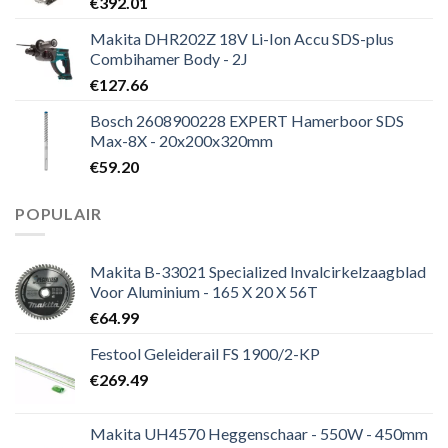
€
392.01
Makita DHR202Z 18V Li-Ion Accu SDS-plus
Combihamer Body - 2J
€
127.66
Bosch 2608900228 EXPERT Hamerboor SDS
Max-8X - 20x200x320mm
€
59.20
POPULAIR
Makita B-33021 Specialized Invalcirkelzaagblad
Voor Aluminium - 165 X 20 X 56T
€
64.99
Festool Geleiderail FS 1900/2-KP
€
269.49
Makita UH4570 Heggenschaar - 550W - 450mm