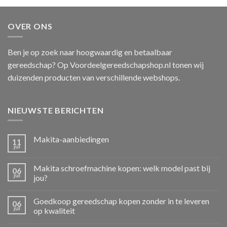
OVER ONS
Ben je op zoek naar hoogwaardig en betaalbaar
gereedschap? Op Voordeelgereedschapshop.nl tonen wij
duizenden producten van verschillende webshops.
NIEUWSTE BERICHTEN
Makita-aanbiedingen
11
jul
Makita schroefmachine kopen: welk model past bij
06
jul
jou?
Goedkoop gereedschap kopen zonder in te leveren
06
jul
op kwaliteit