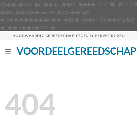
矁[��x�ZM~�n"��IB؃��!'����Тѕ��+��(m��IK�ʭ�/|
��ϐܢ��F[��x�ZMz�G�� %嬩
�/c��������[[��<�RI:�:c��MΎ��:z�졾
Skip
�ܢ��F[��R�ZM~�D
to
HOOGWAARDIG GEREEDSCHAP TEGEN SCHERPE PRIJZEN
content
VOORDEELGEREEDSCHAP
404