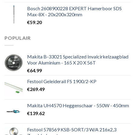
Bosch 2608900228 EXPERT Hamerboor SDS
Max-8X - 20x200x320mm
€
59.20
POPULAIR
Makita B-33021 Specialized Invalcirkelzaagblad
Voor Aluminium - 165 X 20 X 56T
€
64.99
Festool Geleiderail FS 1900/2-KP
€
269.49
Makita UH4570 Heggenschaar - 550W - 450mm
€
139.62
Festool 578569 KSB-SORT/3 W/A 216x2,3