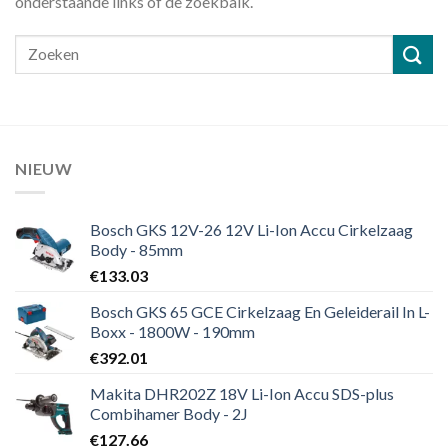
onderstaande links of de zoekbalk.
NIEUW
Bosch GKS 12V-26 12V Li-Ion Accu Cirkelzaag
Body - 85mm
€
133.03
Bosch GKS 65 GCE Cirkelzaag En Geleiderail In L-
Boxx - 1800W - 190mm
€
392.01
Makita DHR202Z 18V Li-Ion Accu SDS-plus
Combihamer Body - 2J
€
127.66