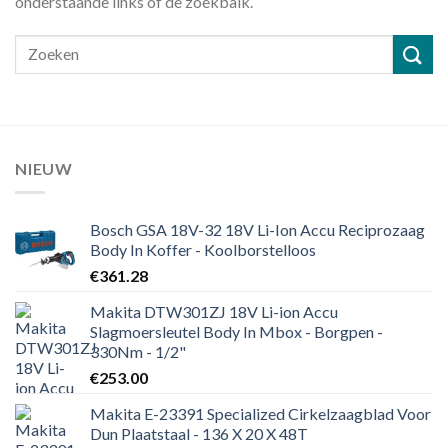
onderstaande links of de zoekbalk.
NIEUW
Bosch GSA 18V-32 18V Li-Ion Accu Reciprozaag
Body In Koffer - Koolborstelloos
€
361.28
Makita DTW301ZJ 18V Li-ion Accu
Slagmoersleutel Body In Mbox - Borgpen -
330Nm - 1/2"
€
253.00
Makita E-23391 Specialized Cirkelzaagblad Voor
Dun Plaatstaal - 136 X 20 X 48T