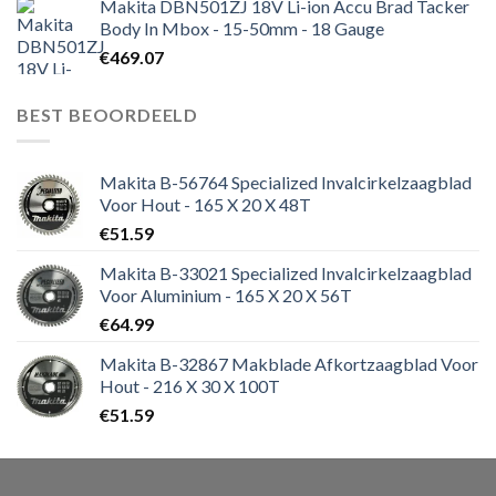
Makita DBN501ZJ 18V Li-ion Accu Brad Tacker
Body In Mbox - 15-50mm - 18 Gauge
€
469.07
BEST BEOORDEELD
Makita B-56764 Specialized Invalcirkelzaagblad
Voor Hout - 165 X 20 X 48T
€
51.59
Makita B-33021 Specialized Invalcirkelzaagblad
Voor Aluminium - 165 X 20 X 56T
€
64.99
Makita B-32867 Makblade Afkortzaagblad Voor
Hout - 216 X 30 X 100T
€
51.59