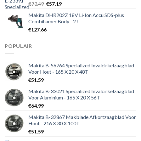
Oorspronkelijke
Huidige
€
73.49
€
57.19
prijs
prijs
Makita DHR202Z 18V Li-Ion Accu SDS-plus
was:
is:
Combihamer Body - 2J
€73.49.
€57.19.
€
127.66
POPULAIR
Makita B-56764 Specialized Invalcirkelzaagblad
Voor Hout - 165 X 20 X 48T
€
51.59
Makita B-33021 Specialized Invalcirkelzaagblad
Voor Aluminium - 165 X 20 X 56T
€
64.99
Makita B-32867 Makblade Afkortzaagblad Voor
Hout - 216 X 30 X 100T
€
51.59