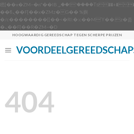
矁[��x�ZM~�n"��IB؃��!'����Тѕ��+��(m��IK�ʭ�/|
��ϐܢ��F[��x�ZMz�G�� %嬩
�/c��������[[��<�RI:�:c��MΎ��:z�졾
Skip
�ܢ��F[��R�ZM~�D
to
HOOGWAARDIG GEREEDSCHAP TEGEN SCHERPE PRIJZEN
content
VOORDEELGEREEDSCHAP
404