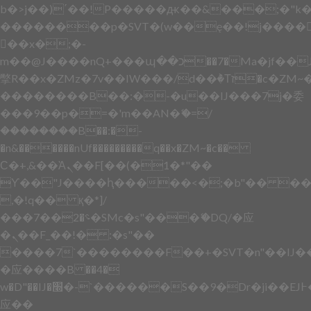
b�>j��)΄��!P�����ԫ��&���;�"k��B
��������p�SVT�(w��ę��!j����
��x�;�-
m��@J����nQ+���պ��כ��7�Ma�jf��J��ͱ4j���Ѳ�
撆R��x�ZMz�7v��IW���/d��ٞ�Тז�c�ZM~�ji�� ߒ��sQz�����Ԡ��DW��3�De�n"��M�+/
��������B��:�-�u��IJ���7j�委
���9��p�=�'m��AN�ޭ�=/
��������B��:�-
�n&������nUf���������q��x�ZM~�
c��
Ϲ�+,&��Ὰܢ��F[��(�1�*"��
ϒ��"J����ԧ�����<�;�b"�� ���"j���
,�!q�� қ�*]/
���؝�2��7�SMc�s"���ޭ�DQ/�应
�ܢ��F_��!� :�s"��
����7`��������F��+�SVT�n"��IJ�
�应����B ��4�
w�D"��IJ�׭�-`������S��9�Dr�ji��EJ߅��gJ�
应��