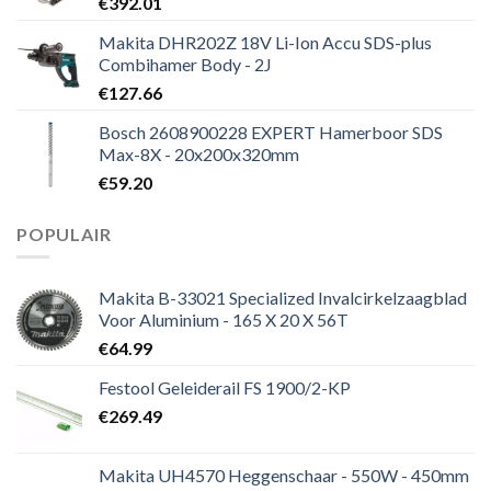
€
392.01
Makita DHR202Z 18V Li-Ion Accu SDS-plus
Combihamer Body - 2J
€
127.66
Bosch 2608900228 EXPERT Hamerboor SDS
Max-8X - 20x200x320mm
€
59.20
POPULAIR
Makita B-33021 Specialized Invalcirkelzaagblad
Voor Aluminium - 165 X 20 X 56T
€
64.99
Festool Geleiderail FS 1900/2-KP
€
269.49
Makita UH4570 Heggenschaar - 550W - 450mm