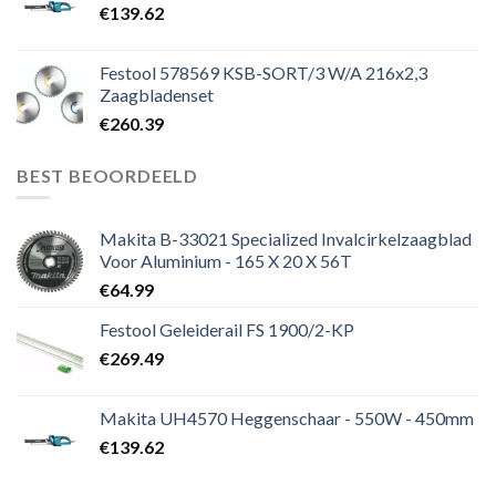
€
139.62
Festool 578569 KSB-SORT/3 W/A 216x2,3
Zaagbladenset
€
260.39
BEST BEOORDEELD
Makita B-33021 Specialized Invalcirkelzaagblad
Voor Aluminium - 165 X 20 X 56T
€
64.99
Festool Geleiderail FS 1900/2-KP
€
269.49
Makita UH4570 Heggenschaar - 550W - 450mm
€
139.62