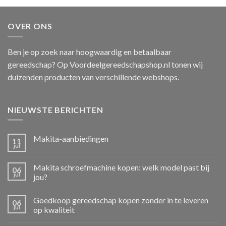
OVER ONS
Ben je op zoek naar hoogwaardig en betaalbaar
gereedschap? Op Voordeelgereedschapshop.nl tonen wij
duizenden producten van verschillende webshops.
NIEUWSTE BERICHTEN
Makita-aanbiedingen
11
jul
Makita schroefmachine kopen: welk model past bij
06
jul
jou?
Goedkoop gereedschap kopen zonder in te leveren
06
jul
op kwaliteit