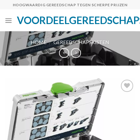
Skip
HOOGWAARDIG GEREEDSCHAP TEGEN SCHERPE PRIJZEN
to
VOORDEELGEREEDSCHAP
content
HOME
/
GEREEDSCHAPSKISTEN
Toevoegen
aan
verlanglijst