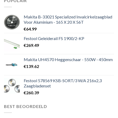
POPULAIR
Makita B-33021 Specialized Invalcirkelzaagblad
Voor Aluminium - 165 X 20 X 56T
€
64.99
Festool Geleiderail FS 1900/2-KP
€
269.49
Makita UH4570 Heggenschaar - 550W - 450mm
€
139.62
Festool 578569 KSB-SORT/3 W/A 216x2,3
Zaagbladenset
€
260.39
BEST BEOORDEELD