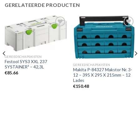
GERELATEERDE PRODUCTEN
Toevoegen
Toevoegen
aan
aan
verlanglijst
verlanglijst
GEREEDSCHAPSKISTEN
Festool SYS3 XXL 237
GEREEDSCHAPSKISTEN
SYSTAINER³ – 42,3L
Makita P-84327 Makstor Nr. 3-
€
85.66
12 – 395 X 295 X 215mm – 12
Lades
€
150.48