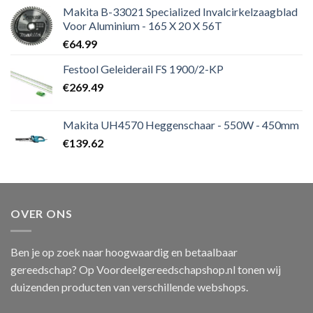
Makita B-33021 Specialized Invalcirkelzaagblad
Voor Aluminium - 165 X 20 X 56T
€
64.99
Festool Geleiderail FS 1900/2-KP
€
269.49
Makita UH4570 Heggenschaar - 550W - 450mm
€
139.62
OVER ONS
Ben je op zoek naar hoogwaardig en betaalbaar
gereedschap? Op Voordeelgereedschapshop.nl tonen wij
duizenden producten van verschillende webshops.