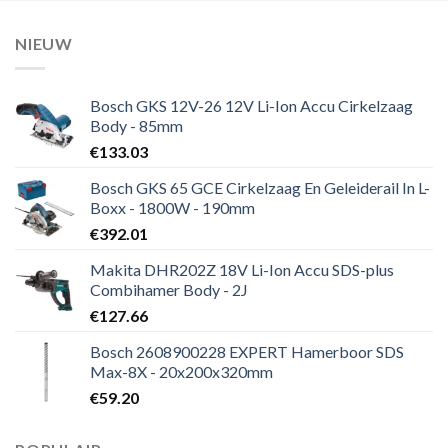
NIEUW
Bosch GKS 12V-26 12V Li-Ion Accu Cirkelzaag
Body - 85mm
€
133.03
Bosch GKS 65 GCE Cirkelzaag En Geleiderail In L-
Boxx - 1800W - 190mm
€
392.01
Makita DHR202Z 18V Li-Ion Accu SDS-plus
Combihamer Body - 2J
€
127.66
Bosch 2608900228 EXPERT Hamerboor SDS
Max-8X - 20x200x320mm
€
59.20