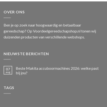
was:
is:
€462.49.
€452.99.
OVER ONS
Ben je op zoek naar hoogwaardig en betaalbaar
gereedschap? Op Voordeelgereedschapshop.nl tonen wij
duizenden producten van verschillende webshops.
NIEUWSTE BERICHTEN
Beste Makita accuboormachines 2026: welke past
07
aug
bij jou?
TAGS