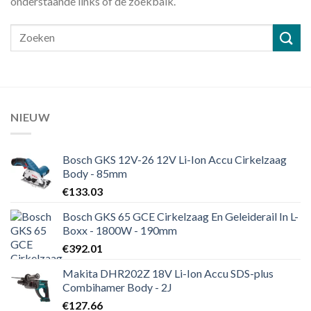
onderstaande links of de zoekbalk.
NIEUW
Bosch GKS 12V-26 12V Li-Ion Accu Cirkelzaag
Body - 85mm
€
133.03
Bosch GKS 65 GCE Cirkelzaag En Geleiderail In L-
Boxx - 1800W - 190mm
€
392.01
Makita DHR202Z 18V Li-Ion Accu SDS-plus
Combihamer Body - 2J
€
127.66