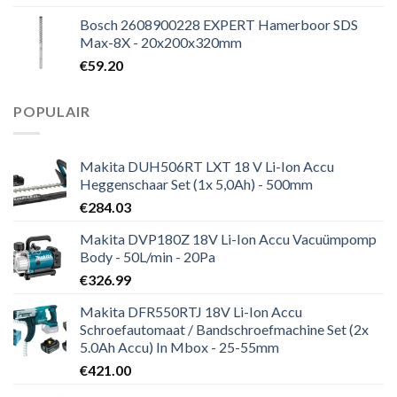
Bosch 2608900228 EXPERT Hamerboor SDS
Max-8X - 20x200x320mm
€
59.20
POPULAIR
Makita DUH506RT LXT 18 V Li-Ion Accu
Heggenschaar Set (1x 5,0Ah) - 500mm
€
284.03
Makita DVP180Z 18V Li-Ion Accu Vacuümpomp
Body - 50L/min - 20Pa
€
326.99
Makita DFR550RTJ 18V Li-Ion Accu
Schroefautomaat / Bandschroefmachine Set (2x
5.0Ah Accu) In Mbox - 25-55mm
€
421.00