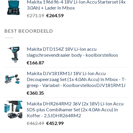
Makita 196696-4 18V Li-Ion Accu Starterset (4x
3.0Ah) + Lader In Mbox
Oorspronkelijke
Huidige
€
271.19
€
264.59
prijs
prijs
was:
is:
BEST BEOORDEELD
€271.19.
€264.59.
Makita DTD154Z 18V Li-Ion accu
slagschroevendraaier body - koolborstelloos
€
166.87
Makita DJV181RM1J 18V Li-Ion Accu
Decoupeerzaag Set (1x 4.0Ah Accu) In Mbox - T-
greep - Variabel - KoolborstelloosDJV181RM1J
€
360.35
Makita DHR264RM2 36V (2x 18V) Li-Ion Accu
SDS-plus Combihamer Set (2x 4.0Ah Accu) In
Koffer - 2,5JDHR264RM2
Oorspronkelijke
Huidige
€
462.49
€
452.99
prijs
prijs