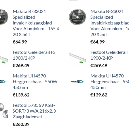
Makita B-33021
Makita B-33021
Specialized
Specialized
Invalcirkelzaagblad
Invalcirkelzaagbla
Voor Aluminium - 165 X
Voor Aluminium - 1
20 X 56T
20 X 56T
€
64.99
€
64.99
Festool Geleiderail FS
Festool Geleiderail
1900/2-KP
1900/2-KP
€
269.49
€
269.49
Makita UH4570
Makita UH4570
Heggenschaar - 550W -
Heggenschaar - 55
450mm
450mm
€
139.62
€
139.62
Festool 578569 KSB-
SORT/3 W/A 216x2,3
Zaagbladenset
€
260.39