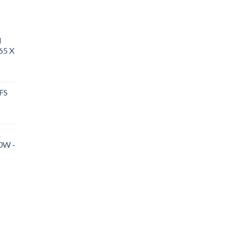
d
65 X
 FS
0W -