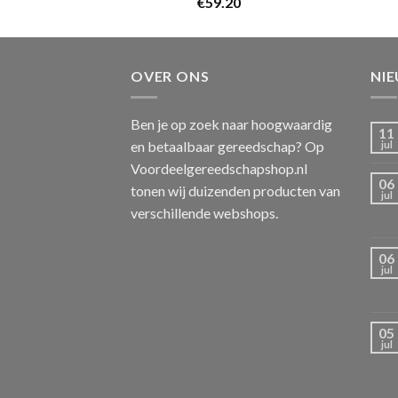
€
59.20
OVER ONS
NI
Ben je op zoek naar hoogwaardig
11
en betaalbaar gereedschap? Op
jul
Voordeelgereedschapshop.nl
06
tonen wij duizenden producten van
jul
verschillende webshops.
06
jul
05
jul