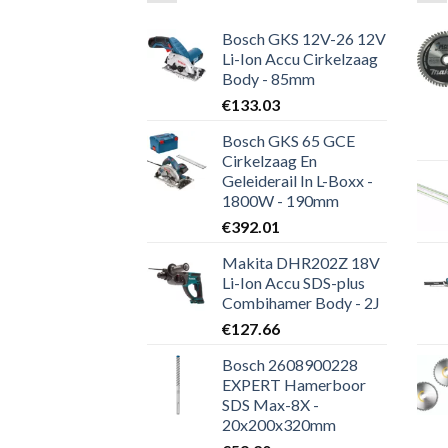
Bosch GKS 12V-26 12V
Li-Ion Accu Cirkelzaag
Body - 85mm
€
133.03
Bosch GKS 65 GCE
Cirkelzaag En
Geleiderail In L-Boxx -
1800W - 190mm
€
392.01
Makita DHR202Z 18V
Li-Ion Accu SDS-plus
Combihamer Body - 2J
€
127.66
Bosch 2608900228
EXPERT Hamerboor
SDS Max-8X -
20x200x320mm