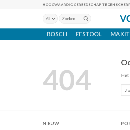
Skip
HOOGWAARDIG GEREEDSCHAP TEGEN SCHERP
to
V
Zoeken
content
naar:
BOSCH
FESTOOL
MAKIT
Oo
404
Het 
NIEUW
PO