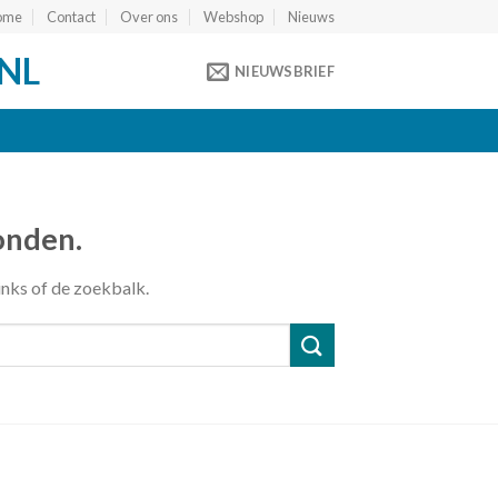
ome
Contact
Over ons
Webshop
Nieuws
NL
NIEUWSBRIEF
onden.
inks of de zoekbalk.