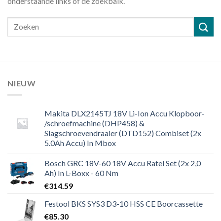
onderstaande links of de zoekbalk.
NIEUW
Makita DLX2145TJ 18V Li-Ion Accu Klopboor-
/schroefmachine (DHP458) &
Slagschroevendraaier (DTD152) Combiset (2x
5.0Ah Accu) In Mbox
Bosch GRC 18V-60 18V Accu Ratel Set (2x 2,0
Ah) In L-Boxx - 60 Nm
€
314.59
Festool BKS SYS3 D3-10 HSS CE Boorcassette
€
85.30