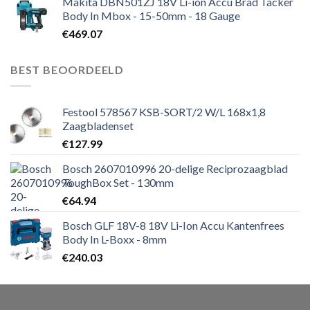
Makita DBN501ZJ 18V Li-ion Accu Brad Tacker
Body In Mbox - 15-50mm - 18 Gauge
€
469.07
BEST BEOORDEELD
Festool 578567 KSB-SORT/2 W/L 168x1,8
Zaagbladenset
€
127.99
Bosch 2607010996 20-delige Reciprozaagblad
ToughBox Set - 130mm
€
64.94
Bosch GLF 18V-8 18V Li-Ion Accu Kantenfrees
Body In L-Boxx - 8mm
€
240.03