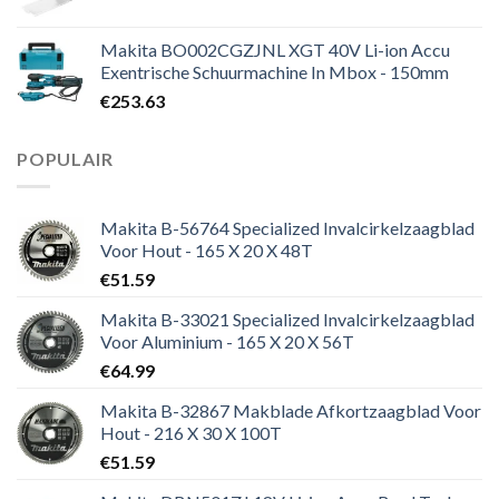
Makita BO002CGZJNL XGT 40V Li-ion Accu
Exentrische Schuurmachine In Mbox - 150mm
€
253.63
POPULAIR
Makita B-56764 Specialized Invalcirkelzaagblad
Voor Hout - 165 X 20 X 48T
€
51.59
Makita B-33021 Specialized Invalcirkelzaagblad
Voor Aluminium - 165 X 20 X 56T
€
64.99
Makita B-32867 Makblade Afkortzaagblad Voor
Hout - 216 X 30 X 100T
€
51.59