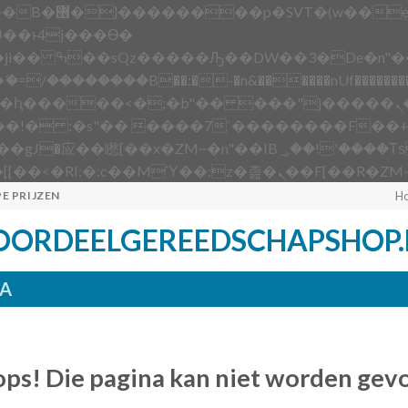
 ��x�;�-
/��������B��:�-�n&������nUf��������
��ϐܢ��F[��x�ZMz�G�� %嬩�/c��������[[��<�RI:�:c��MΎ��:z�졾�
E PRIJZEN
H
OORDEELGEREEDSCHAPSHOP.
A
ps! Die pagina kan niet worden gev