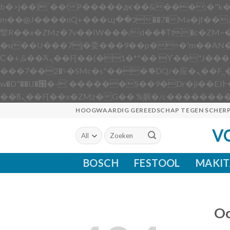
b�>j��)΄��!P�����ԫ��&���;�"k��B�޶�}��������p�SVT�(w��ę��!j������
m��@J����nQ+���պ��כ��7�Ma�jf��J��ͱ4j���Ѳ�
撆R��x�ZMz�7v��IW���/d��ٞ�Тז�c�ZM~�ji�� ߒ��sQz�����Ԡ��DW��3�De�n"��M�+/��������B��:�-
�u��IJ���7j�委���9��p�=�'m��AN�ޭ�=
Ϲ�+,&��Ὰܢ��F[��(�1�*"�� ϒ��"J����ԧ�����<�;�b"�� ���"j�����ܢ��F[��x� ,�!q�� қ�*]/
���؝�2��7�SMc�s"���ޭ�DQ/�应�ܢ��F_��!� :�s"�� ����7`��������F��+�SVT�n"��IJ����nQ/�应����B ��4�
w�D"��IJ�׭�-`������S��9�Dr�ji��EJ߅��gJ�应��矁[��x�ZM~�n"��IB؃��!'����Тѕ��+��(m��IK�ʭ�/|
HOOGWAARDIG GEREEDSCHAP TEGEN SCHERP
V
Zoeken
naar:
BOSCH
FESTOOL
MAKIT
Oo