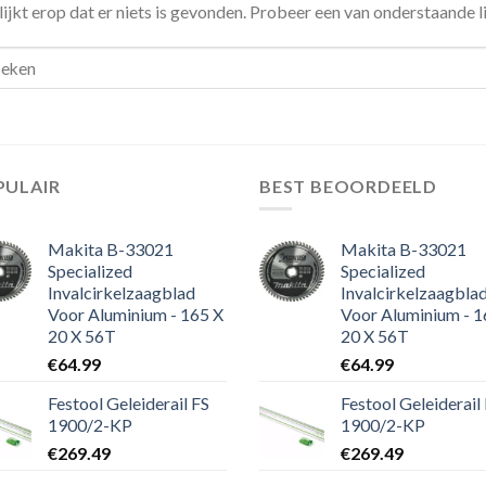
lijkt erop dat er niets is gevonden. Probeer een van onderstaande l
PULAIR
BEST BEOORDEELD
Makita B-33021
Makita B-33021
Specialized
Specialized
Invalcirkelzaagblad
Invalcirkelzaagbla
Voor Aluminium - 165 X
Voor Aluminium - 1
20 X 56T
20 X 56T
€
64.99
€
64.99
Festool Geleiderail FS
Festool Geleiderail
1900/2-KP
1900/2-KP
€
269.49
€
269.49