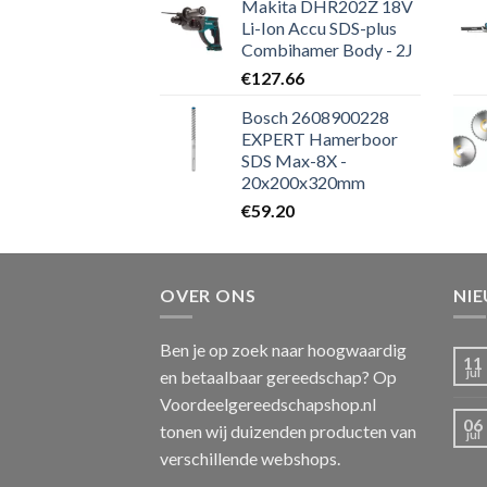
Makita DHR202Z 18V
Li-Ion Accu SDS-plus
Combihamer Body - 2J
€
127.66
Bosch 2608900228
EXPERT Hamerboor
SDS Max-8X -
20x200x320mm
€
59.20
OVER ONS
NI
Ben je op zoek naar hoogwaardig
11
jul
en betaalbaar gereedschap? Op
Voordeelgereedschapshop.nl
06
tonen wij duizenden producten van
jul
verschillende webshops.