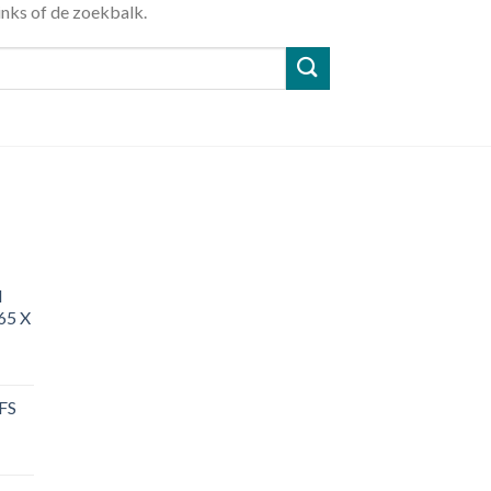
inks of de zoekbalk.
d
65 X
 FS