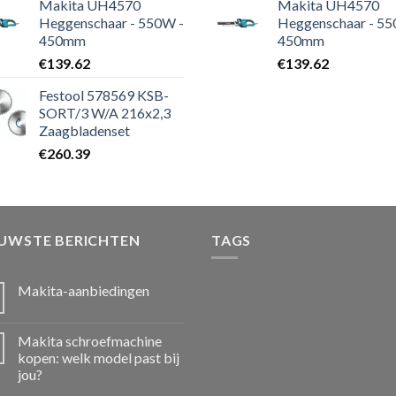
Makita UH4570
Makita UH4570
Heggenschaar - 550W -
Heggenschaar - 55
450mm
450mm
€
139.62
€
139.62
Festool 578569 KSB-
SORT/3 W/A 216x2,3
Zaagbladenset
€
260.39
EUWSTE BERICHTEN
TAGS
Makita-aanbiedingen
Makita schroefmachine
kopen: welk model past bij
jou?