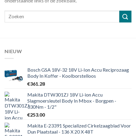
onderstaande links of de zoekbalk.
NIEUW
Bosch GSA 18V-32 18V Li-Ion Accu Reciprozaag
Body In Koffer - Koolborstelloos
€
361.28
Makita DTW301ZJ 18V Li-ion Accu
Slagmoersleutel Body In Mbox - Borgpen -
330Nm - 1/2"
€
253.00
Makita E-23391 Specialized Cirkelzaagblad Voor
Dun Plaatstaal - 136 X 20 X 48T