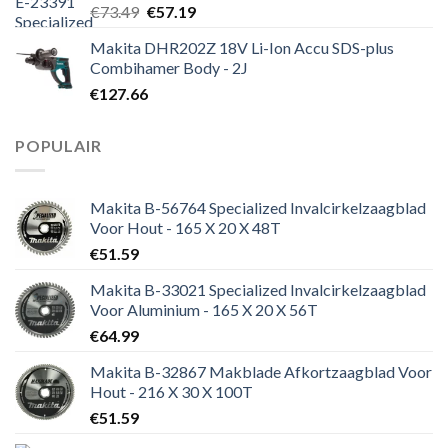
Oorspronkelijke
Huidige
€
73.49
€
57.19
prijs
prijs
Makita DHR202Z 18V Li-Ion Accu SDS-plus
was:
is:
Combihamer Body - 2J
€73.49.
€57.19.
€
127.66
POPULAIR
Makita B-56764 Specialized Invalcirkelzaagblad
Voor Hout - 165 X 20 X 48T
€
51.59
Makita B-33021 Specialized Invalcirkelzaagblad
Voor Aluminium - 165 X 20 X 56T
€
64.99
Makita B-32867 Makblade Afkortzaagblad Voor
Hout - 216 X 30 X 100T
€
51.59