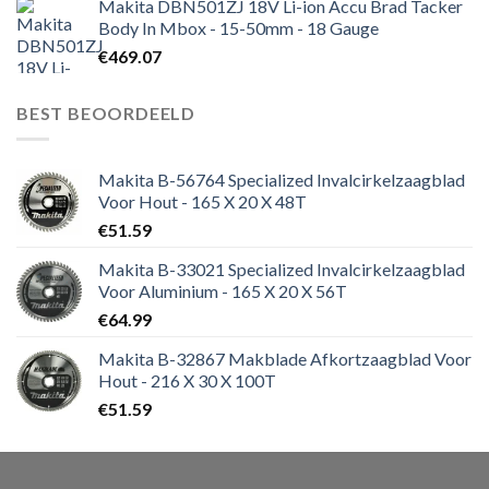
Makita DBN501ZJ 18V Li-ion Accu Brad Tacker
Body In Mbox - 15-50mm - 18 Gauge
€
469.07
BEST BEOORDEELD
Makita B-56764 Specialized Invalcirkelzaagblad
Voor Hout - 165 X 20 X 48T
€
51.59
Makita B-33021 Specialized Invalcirkelzaagblad
Voor Aluminium - 165 X 20 X 56T
€
64.99
Makita B-32867 Makblade Afkortzaagblad Voor
Hout - 216 X 30 X 100T
€
51.59