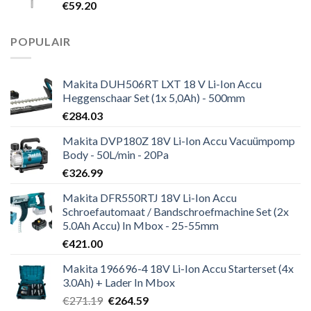
€
59.20
POPULAIR
Makita DUH506RT LXT 18 V Li-Ion Accu
Heggenschaar Set (1x 5,0Ah) - 500mm
€
284.03
Makita DVP180Z 18V Li-Ion Accu Vacuümpomp
Body - 50L/min - 20Pa
€
326.99
Makita DFR550RTJ 18V Li-Ion Accu
Schroefautomaat / Bandschroefmachine Set (2x
5.0Ah Accu) In Mbox - 25-55mm
€
421.00
Makita 196696-4 18V Li-Ion Accu Starterset (4x
3.0Ah) + Lader In Mbox
Oorspronkelijke
Huidige
€
271.19
€
264.59