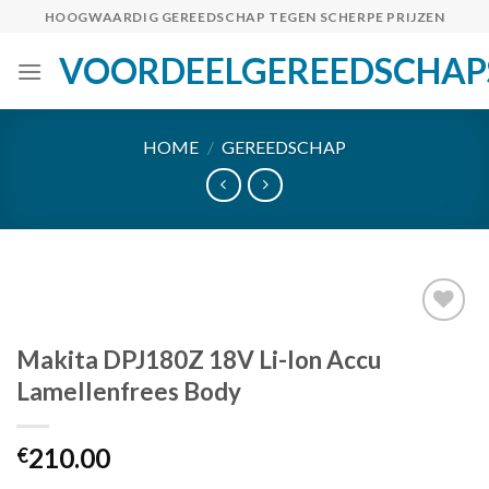
Skip
HOOGWAARDIG GEREEDSCHAP TEGEN SCHERPE PRIJZEN
to
VOORDEELGEREEDSCHAP
content
HOME
/
GEREEDSCHAP
Makita DPJ180Z 18V Li-Ion Accu
Toevoegen
Lamellenfrees Body
aan
verlanglijst
210.00
€