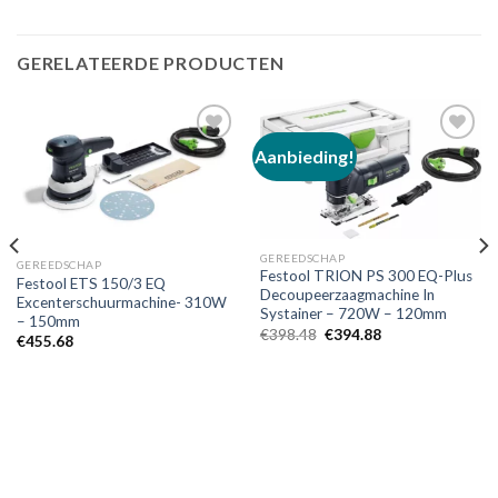
GERELATEERDE PRODUCTEN
Aanbieding!
Toevoegen
Toevoegen
aan
aan
verlanglijst
verlanglijst
GEREEDSCHAP
GEREEDSCHAP
Festool TRION PS 300 EQ-Plus
Festool ETS 150/3 EQ
Decoupeerzaagmachine In
Excenterschuurmachine- 310W
Systainer – 720W – 120mm
– 150mm
Oorspronkelijke
Huidige
€
398.48
€
394.88
€
455.68
prijs
prijs
was:
is:
€398.48.
€394.88.