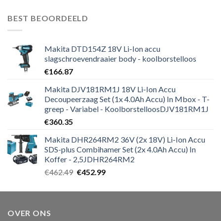
prijs
prijs
was:
is:
BEST BEOORDEELD
€271.19.
€264.59.
Makita DTD154Z 18V Li-Ion accu
slagschroevendraaier body - koolborstelloos
€
166.87
Makita DJV181RM1J 18V Li-Ion Accu
Decoupeerzaag Set (1x 4.0Ah Accu) In Mbox - T-
greep - Variabel - KoolborstelloosDJV181RM1J
€
360.35
Makita DHR264RM2 36V (2x 18V) Li-Ion Accu
SDS-plus Combihamer Set (2x 4.0Ah Accu) In
Koffer - 2,5JDHR264RM2
Oorspronkelijke
Huidige
€
462.49
€
452.99
prijs
prijs
was:
is:
€462.49.
€452.99.
OVER ONS