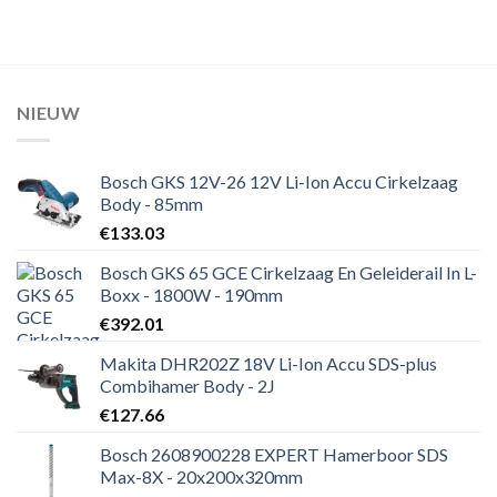
NIEUW
Bosch GKS 12V-26 12V Li-Ion Accu Cirkelzaag
Body - 85mm
€
133.03
Bosch GKS 65 GCE Cirkelzaag En Geleiderail In L-
Boxx - 1800W - 190mm
€
392.01
Makita DHR202Z 18V Li-Ion Accu SDS-plus
Combihamer Body - 2J
€
127.66
Bosch 2608900228 EXPERT Hamerboor SDS
Max-8X - 20x200x320mm