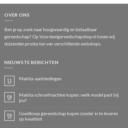
OVER ONS
Ben je op zoek naar hoogwaardig en betaalbaar
gereedschap? Op Voordeelgereedschapshop.nl tonen wij
duizenden producten van verschillende webshops.
NIEUWSTE BERICHTEN
Makita-aanbiedingen
11
jul
Makita schroefmachine kopen: welk model past bij
06
jul
jou?
Goedkoop gereedschap kopen zonder in te leveren
06
jul
op kwaliteit