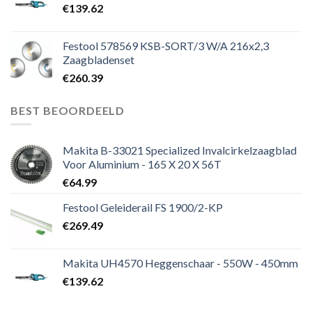
€
139.62
Festool 578569 KSB-SORT/3 W/A 216x2,3
Zaagbladenset
€
260.39
BEST BEOORDEELD
Makita B-33021 Specialized Invalcirkelzaagblad
Voor Aluminium - 165 X 20 X 56T
€
64.99
Festool Geleiderail FS 1900/2-KP
€
269.49
Makita UH4570 Heggenschaar - 550W - 450mm
€
139.62