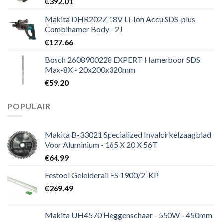
€
392.01
Makita DHR202Z 18V Li-Ion Accu SDS-plus
Combihamer Body - 2J
€
127.66
Bosch 2608900228 EXPERT Hamerboor SDS
Max-8X - 20x200x320mm
€
59.20
POPULAIR
Makita B-33021 Specialized Invalcirkelzaagblad
Voor Aluminium - 165 X 20 X 56T
€
64.99
Festool Geleiderail FS 1900/2-KP
€
269.49
Makita UH4570 Heggenschaar - 550W - 450mm