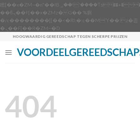
矁[��x�ZM~�n"��IB؃��!'����Тѕ��+��(m��IK�ʭ�/|
��ϐܢ��F[��x�ZMz�G�� %嬩
�/c��������[[��<�RI:�:c��MΎ��:z�졾
Skip
�ܢ��F[��R�ZM~�D
to
HOOGWAARDIG GEREEDSCHAP TEGEN SCHERPE PRIJZEN
content
VOORDEELGEREEDSCHAP
404