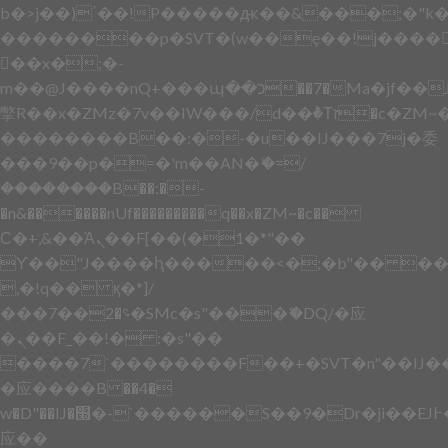
b�>j��)΄��!P�����ԫ��&���;�"k��B
��������p�SVT�(w��ę��!j����
��x�;�-
m��@J����nQ+���պ��כ��7�Ma�jf��J��ͱ4j���Ѳ�
撆R��x�ZMz�7v��IW���/d��ٞ�Тז�c�ZM~�ji�� ߒ��sQz�����Ԡ��DW��3�De�n"��M�+/
��������B��:�-�u��IJ���7j�委
���9��p�=�'m��AN�ޭ�=/
��������B��:�-
�n&������nUf���������q��x�ZM~�
c��
Ϲ�+,&��Ὰܢ��F[��(�1�*"��
ϒ��"J����ԧ�����<�;�b"�� ���"j���
,�!q�� қ�*]/
���؝�2��7�SMc�s"���ޭ�DQ/�应
�ܢ��F_��!� :�s"��
����7`��������F��+�SVT�n"��IJ�
�应����B ��4�
w�D"��IJ�׭�-`������S��9�Dr�ji��EJ߅��gJ�
应��