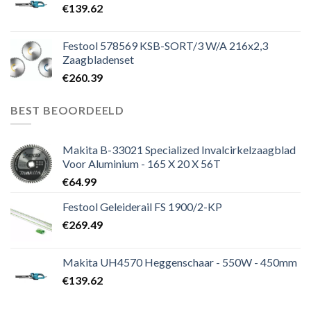
€
139.62
Festool 578569 KSB-SORT/3 W/A 216x2,3
Zaagbladenset
€
260.39
BEST BEOORDEELD
Makita B-33021 Specialized Invalcirkelzaagblad
Voor Aluminium - 165 X 20 X 56T
€
64.99
Festool Geleiderail FS 1900/2-KP
€
269.49
Makita UH4570 Heggenschaar - 550W - 450mm
€
139.62