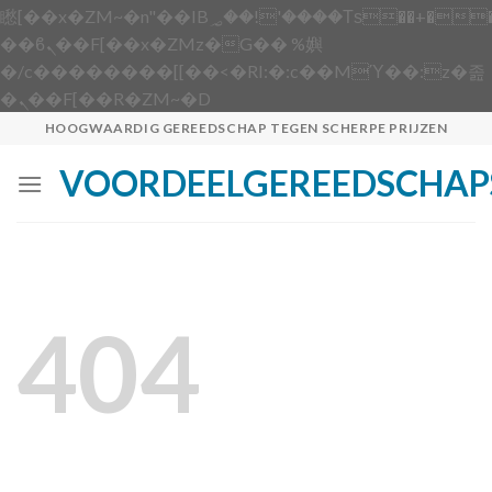
矁[��x�ZM~�n"��IB؃��!'����Тѕ��+��(m��IK�ʭ�/|
��ϐܢ��F[��x�ZMz�G�� %嬩
�/c��������[[��<�RI:�:c��MΎ��:z�졾
Skip
�ܢ��F[��R�ZM~�D
to
HOOGWAARDIG GEREEDSCHAP TEGEN SCHERPE PRIJZEN
content
VOORDEELGEREEDSCHAP
404