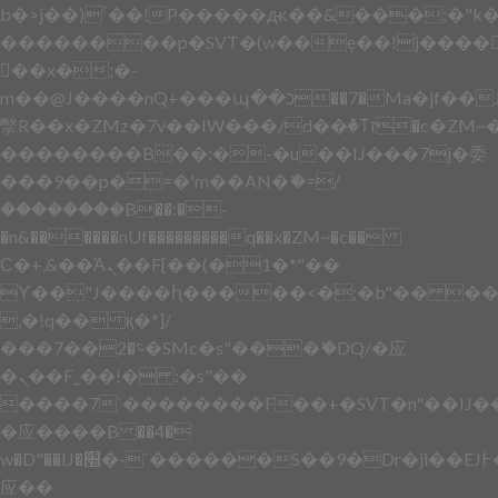
b�>j��)΄��!P�����ԫ��&���;�"k��B
��������p�SVT�(w��ę��!j����
��x�;�-
m��@J����nQ+���պ��כ��7�Ma�jf��J��ͱ4j���Ѳ�
撆R��x�ZMz�7v��IW���/d��ٞ�Тז�c�ZM~�ji�� ߒ��sQz�����Ԡ��DW��3�De�n"��M�+/
��������B��:�-�u��IJ���7j�委
���9��p�=�'m��AN�ޭ�=/
��������B��:�-
�n&������nUf���������q��x�ZM~�
c��
Ϲ�+,&��Ὰܢ��F[��(�1�*"��
ϒ��"J����ԧ�����<�;�b"�� ���"j���
,�!q�� қ�*]/
���؝�2��7�SMc�s"���ޭ�DQ/�应
�ܢ��F_��!� :�s"��
����7`��������F��+�SVT�n"��IJ�
�应����B ��4�
w�D"��IJ�׭�-`������S��9�Dr�ji��EJ߅��gJ�
应��