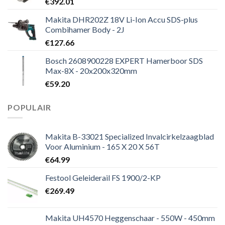
€
392.01
Makita DHR202Z 18V Li-Ion Accu SDS-plus
Combihamer Body - 2J
€
127.66
Bosch 2608900228 EXPERT Hamerboor SDS
Max-8X - 20x200x320mm
€
59.20
POPULAIR
Makita B-33021 Specialized Invalcirkelzaagblad
Voor Aluminium - 165 X 20 X 56T
€
64.99
Festool Geleiderail FS 1900/2-KP
€
269.49
Makita UH4570 Heggenschaar - 550W - 450mm