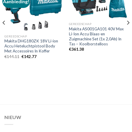
Aanbieding!
Toevoegen
Toevoegen
aan
aan
verlanglijst
verlanglijst
GEREEDSCHAP
Makita AS001GA101 40V Max
Li-Ion Accu Blaas-en
GEREEDSCHAP
Zuigmachine Set (1x 2,0Ah) In
Makita DHG180ZK 18V Li-ion
Tas – Koolborstelloos
Accu Heteluchtpistool Body
€
361.38
Met Accessoires In Koffer
Oorspronkelijke
Huidige
€
144.11
€
142.77
prijs
prijs
was:
is:
€144.11.
€142.77.
NIEUW