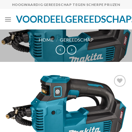
Skip
HOOGWAARDIG GEREEDSCHAP TEGEN SCHERPE PRIJZEN
to
VOORDEELGEREEDSCHAP
content
HOME
/
GEREEDSCHAP
Toevoegen
aan
verlanglijst