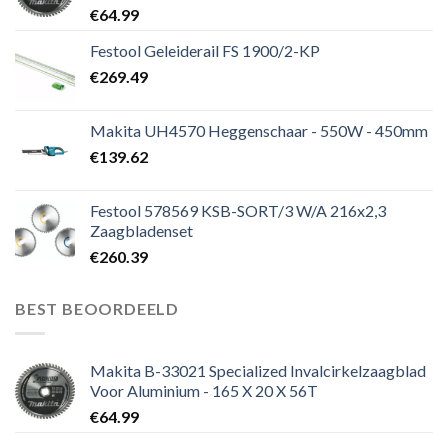
€
64.99
Festool Geleiderail FS 1900/2-KP
€
269.49
Makita UH4570 Heggenschaar - 550W - 450mm
€
139.62
Festool 578569 KSB-SORT/3 W/A 216x2,3
Zaagbladenset
€
260.39
BEST BEOORDEELD
Makita B-33021 Specialized Invalcirkelzaagblad
Voor Aluminium - 165 X 20 X 56T
€
64.99