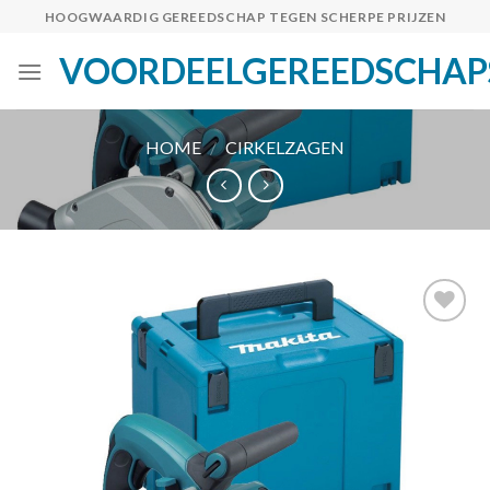
Skip
HOOGWAARDIG GEREEDSCHAP TEGEN SCHERPE PRIJZEN
to
VOORDEELGEREEDSCHAP
content
HOME
/
CIRKELZAGEN
Toevoegen
aan
verlanglijst