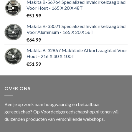
Makita B-56764 Specialized Invalcirkelzaagblad
Voor Hout - 165 X 20 X 48T
€
51.59
Makita B-33021 Specialized Invalcirkelzaagblad
Voor Aluminium - 165 X 20 X 56T
€
64.99
Makita B-32867 Makblade Afkortzaagblad Voor
Hout - 216 X 30 X 100T
€
51.59
OVER ONS
Ben je op zoek naar hoogwaardig en betaalbaar
gereedschap? Op Voordeelgereedschapshop.nl tonen wij
duizenden producten van verschillende webshops.