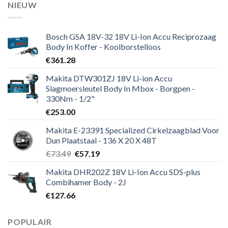
NIEUW
Bosch GSA 18V-32 18V Li-Ion Accu Reciprozaag
Body In Koffer - Koolborstelloos
€
361.28
Makita DTW301ZJ 18V Li-ion Accu
Slagmoersleutel Body In Mbox - Borgpen -
330Nm - 1/2"
€
253.00
Makita E-23391 Specialized Cirkelzaagblad Voor
Dun Plaatstaal - 136 X 20 X 48T
Oorspronkelijke
Huidige
€
73.49
€
57.19
prijs
prijs
Makita DHR202Z 18V Li-Ion Accu SDS-plus
was:
is:
Combihamer Body - 2J
€73.49.
€57.19.
€
127.66
POPULAIR