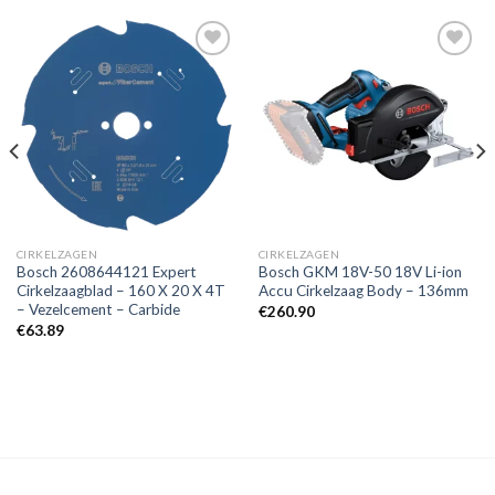
Toevoegen
Toevoegen
aan
aan
verlanglijst
verlanglijst
CIRKELZAGEN
CIRKELZAGEN
Bosch 2608644121 Expert
Bosch GKM 18V-50 18V Li-ion
Cirkelzaagblad – 160 X 20 X 4T
Accu Cirkelzaag Body – 136mm
– Vezelcement – Carbide
€
260.90
€
63.89