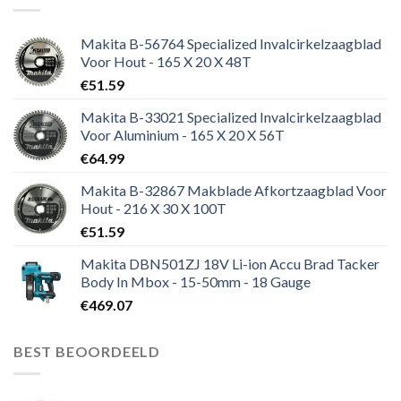
Makita B-56764 Specialized Invalcirkelzaagblad
Voor Hout - 165 X 20 X 48T
€
51.59
Makita B-33021 Specialized Invalcirkelzaagblad
Voor Aluminium - 165 X 20 X 56T
€
64.99
Makita B-32867 Makblade Afkortzaagblad Voor
Hout - 216 X 30 X 100T
€
51.59
Makita DBN501ZJ 18V Li-ion Accu Brad Tacker
Body In Mbox - 15-50mm - 18 Gauge
€
469.07
BEST BEOORDEELD