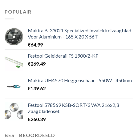
POPULAIR
Makita B-33021 Specialized Invalcirkelzaagblad
Voor Aluminium - 165 X 20 X 56T
€
64.99
Festool Geleiderail FS 1900/2-KP
€
269.49
Makita UH4570 Heggenschaar - 550W - 450mm
€
139.62
Festool 578569 KSB-SORT/3 W/A 216x2,3
Zaagbladenset
€
260.39
BEST BEOORDEELD