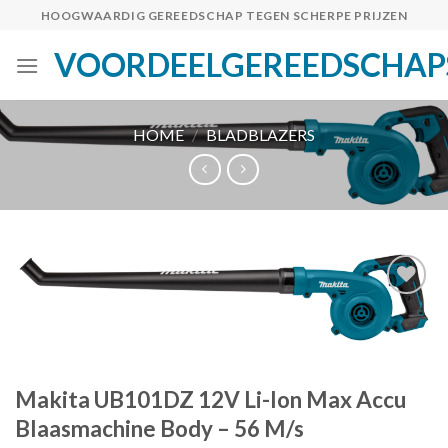
Skip
HOOGWAARDIG GEREEDSCHAP TEGEN SCHERPE PRIJZEN
to
VOORDEELGEREEDSCHAP
content
HOME
/
BLADBLAZERS
Toevoegen
aan
verlanglijst
Makita UB101DZ 12V Li-Ion Max Accu
Blaasmachine Body – 56 M/s