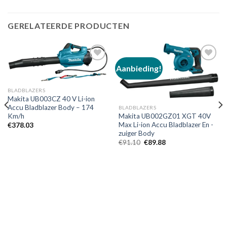
GERELATEERDE PRODUCTEN
Aanbieding!
Toevoegen
Toevoegen
BLADBLAZERS
aan
aan
Makita UB003CZ 40 V Li-ion
verlanglijst
verlanglijst
Accu Bladblazer Body – 174
BLADBLAZERS
Makita UB002GZ01 XGT 40V
Km/h
Max Li-ion Accu Bladblazer En -
€
378.03
zuiger Body
Oorspronkelijke
Huidige
€
91.10
€
89.88
prijs
prijs
was:
is:
€91.10.
€89.88.