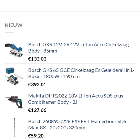
NIEUW
Bosch GKS 12V-26 12V Li-Ion Accu Cirkelzaag
Body - 85mm
€
133.03
Bosch GKS 65 GCE Cirkelzaag En Geleiderail In L-
Boxx - 1800W - 190mm
€
392.01
Makita DHR202Z 18V Li-Ion Accu SDS-plus
Combihamer Body - 2J
€
127.66
Bosch 2608900228 EXPERT Hamerboor SDS
Max-8X - 20x200x320mm
€
59.20