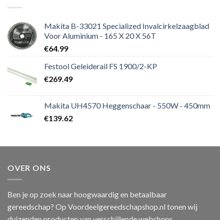
Makita B-33021 Specialized Invalcirkelzaagblad
Voor Aluminium - 165 X 20 X 56T
€
64.99
Festool Geleiderail FS 1900/2-KP
€
269.49
Makita UH4570 Heggenschaar - 550W - 450mm
€
139.62
OVER ONS
Ben je op zoek naar hoogwaardig en betaalbaar
gereedschap? Op Voordeelgereedschapshop.nl tonen wij
duizenden producten van verschillende webshops.