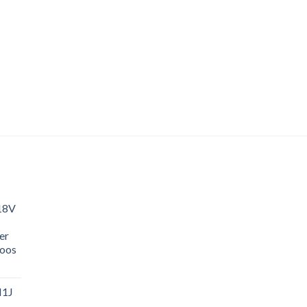
18V
er
loos
M1J