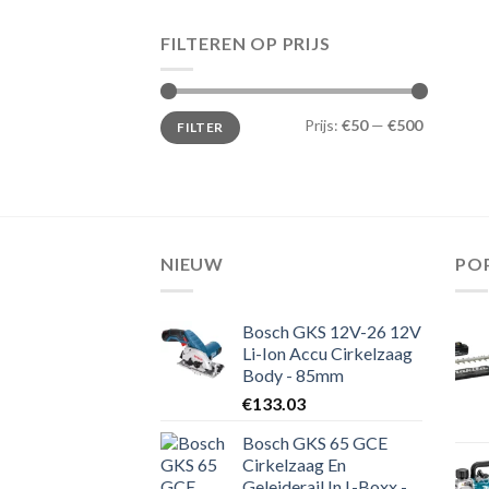
FILTEREN OP PRIJS
Min.
Max.
Prijs:
€50
—
€500
FILTER
prijs
prijs
NIEUW
PO
Bosch GKS 12V-26 12V
Li-Ion Accu Cirkelzaag
Body - 85mm
€
133.03
Bosch GKS 65 GCE
Cirkelzaag En
Geleiderail In L-Boxx -