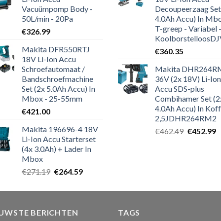
Vacuümpomp Body -
Decoupeerzaag Set
50L/min - 20Pa
4.0Ah Accu) In Mbo
T-greep - Variabel 
€
326.99
KoolborstelloosDJV181R
Makita DFR550RTJ
€
360.35
18V Li-Ion Accu
Schroefautomaat /
Makita DHR264R
Bandschroefmachine
36V (2x 18V) Li-Ion
Set (2x 5.0Ah Accu) In
Accu SDS-plus
Mbox - 25-55mm
Combihamer Set (2
4.0Ah Accu) In Koff
€
421.00
2,5JDHR264RM2
Makita 196696-4 18V
Oorspronk
H
€
462.49
€
452.99
Li-Ion Accu Starterset
prijs
p
(4x 3.0Ah) + Lader In
was:
is
Mbox
€462.49.
€
Oorspronkelijke
Huidige
€
271.19
€
264.59
prijs
prijs
was:
is:
€271.19.
€264.59.
EUWSTE BERICHTEN
TAGS