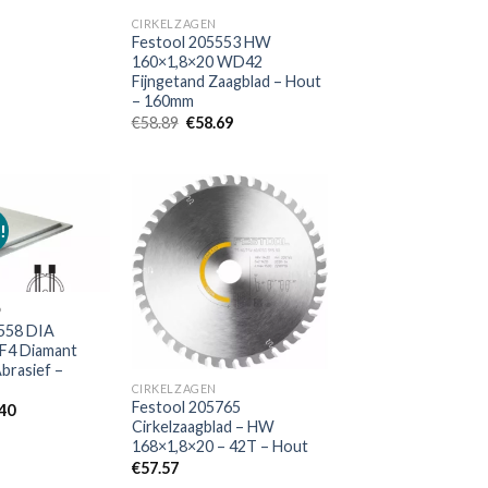
CIRKELZAGEN
Festool 205553 HW
160×1,8×20 WD42
Fijngetand Zaagblad – Hout
– 160mm
Oorspronkelijke
Huidige
€
58.89
€
58.69
prijs
prijs
was:
is:
€58.89.
€58.69.
!
Toevoegen
Toevoegen
aan
aan
verlanglijst
verlanglijst
P
558 DIA
F4 Diamant
brasief –
CIRKELZAGEN
Festool 205765
pronkelijke
Huidige
.40
prijs
Cirkelzaagblad – HW
is:
168×1,8×20 – 42T – Hout
80.
€99.40.
€
57.57