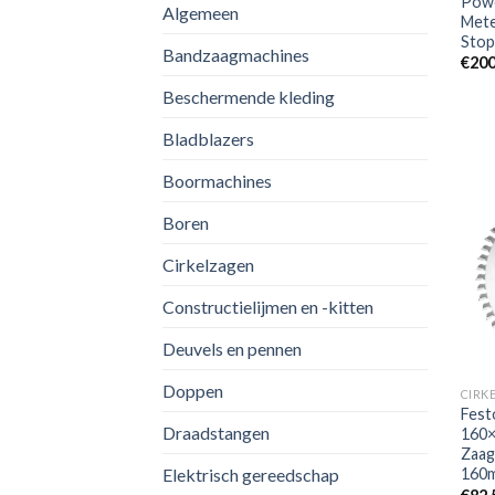
Pow
Algemeen
Mete
Stop
Bandzaagmachines
€
200
Beschermende kleding
Bladblazers
Boormachines
Boren
Cirkelzagen
Constructielijmen en -kitten
Deuvels en pennen
Doppen
CIRK
Fest
Draadstangen
160×
Zaag
Elektrisch gereedschap
160