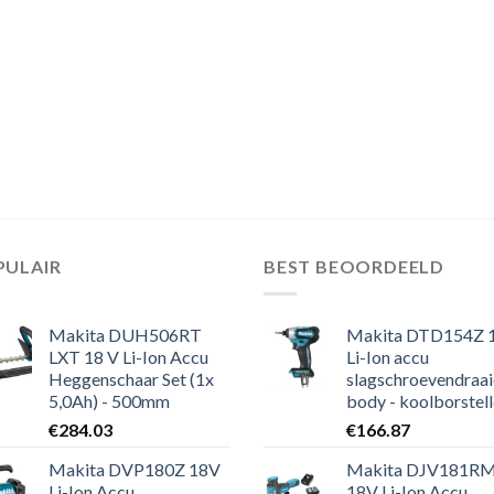
PULAIR
BEST BEOORDEELD
Makita DUH506RT
Makita DTD154Z 
LXT 18 V Li-Ion Accu
Li-Ion accu
Heggenschaar Set (1x
slagschroevendraai
5,0Ah) - 500mm
body - koolborstel
€
284.03
€
166.87
Makita DVP180Z 18V
Makita DJV181R
Li-Ion Accu
18V Li-Ion Accu