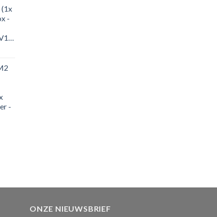
 (1x
x -
-
M1J
M2
x
er -
elijke
uidige
rijs
:
452.99.
ONZE NIEUWSBRIEF