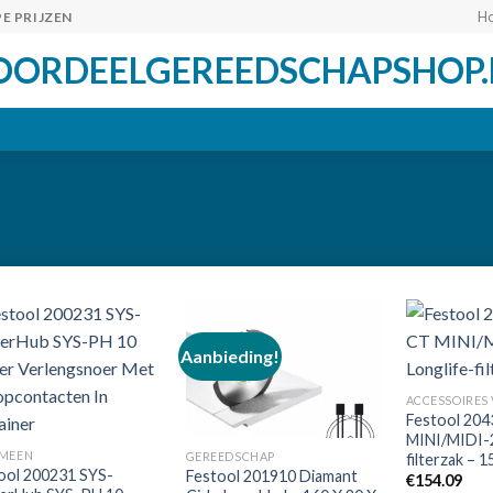
H
E PRIJZEN
OORDEELGEREEDSCHAPSHOP.
Aanbieding!
Toevoegen
Toevoegen
aan
aan
Festool 204
verlanglijst
verlanglijst
MINI/MIDI-2
MEEN
GEREEDSCHAP
filterzak – 1
ool 200231 SYS-
Festool 201910 Diamant
€
154.09