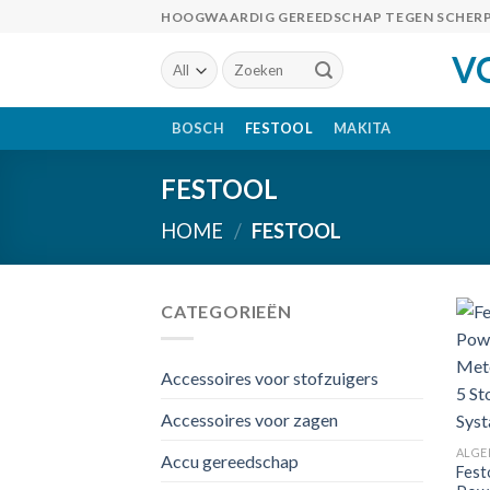
Skip
HOOGWAARDIG GEREEDSCHAP TEGEN SCHERP
to
V
Zoeken
content
naar:
BOSCH
FESTOOL
MAKITA
FESTOOL
HOME
/
FESTOOL
CATEGORIEËN
Accessoires voor stofzuigers
Accessoires voor zagen
ALGE
Accu gereedschap
Fest