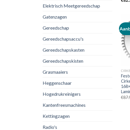
€
82.
Elektrisch Meetgereedschap
Gatenzagen
Gereedschap
Aanb
Gereedschapsaccu's
Gereedschapskasten
Gereedschapskisten
CIRK
Grasmaaiers
Fest
Cirk
Heggenschaar
168×
Lami
Hogedrukreinigers
€
87.
Kantenfreesmachines
Kettingzagen
Radio's