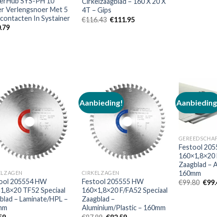
erHub SYS-PH 10
Cirkelzaagblad – 160 X 20 X
r Verlengsnoer Met 5
4T – Gips
contacten In Systainer
Oorspronkelijke
Huidige
€
116.43
€
111.95
prijs
prijs
.79
was:
is:
€116.43.
€111.95.
Aanbieding!
Aanbieding
Toevoegen
Toevoegen
aan
aan
verlanglijst
verlanglijst
GEREEDSCHA
Festool 205
160×1,8×20 
Zaagblad – A
160mm
ELZAGEN
CIRKELZAGEN
ool 205554 HW
Festool 205555 HW
Oors
€
99.80
€
99
prijs
1,8×20 TF52 Speciaal
160×1,8×20 F/FA52 Speciaal
was:
blad – Laminate/HPL –
Zaagblad –
€99.
mm
Aluminium/Plastic – 160mm
Oorspronkelijke
Huidige