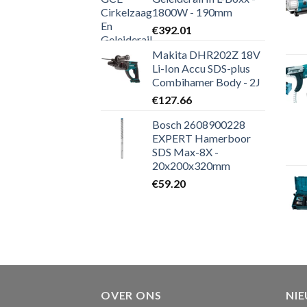
1800W - 190mm
€
392.01
Makita DHR202Z 18V
Li-Ion Accu SDS-plus
Combihamer Body - 2J
€
127.66
Bosch 2608900228
EXPERT Hamerboor
SDS Max-8X -
20x200x320mm
€
59.20
OVER ONS
NI