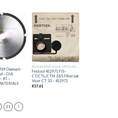
Toevoegen
Toevoegen
aan
aan
verlanglijst
verlanglijst
ACCESSOIRES VOOR STOFZUIGERS
769 Diamant-
Festool 452971 FIS-
ad – DIA
CT/CTL/CTM 33/5 Filterzak
– 4T –
Voor CT 33 – 452971
MATERIALS
€
57.61
21