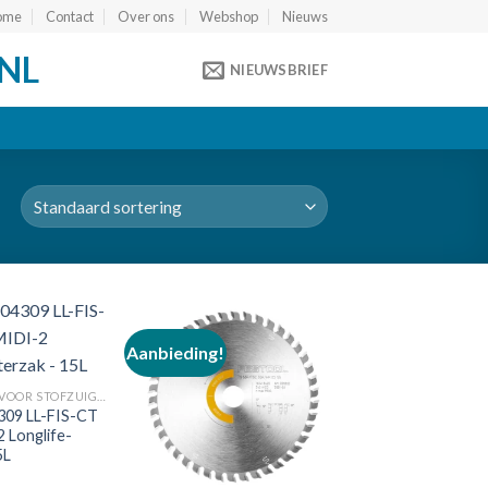
ome
Contact
Over ons
Webshop
Nieuws
NL
NIEUWSBRIEF
Aanbieding!
Toevoegen
Toevoegen
ACCESSOIRES VOOR STOFZUIGERS
aan
aan
309 LL-FIS-CT
verlanglijst
verlanglijst
 Longlife-
5L