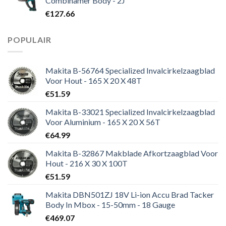
Combihamer Body - 2J
€73.49.
€57.19.
€
127.66
POPULAIR
Makita B-56764 Specialized Invalcirkelzaagblad
Voor Hout - 165 X 20 X 48T
€
51.59
Makita B-33021 Specialized Invalcirkelzaagblad
Voor Aluminium - 165 X 20 X 56T
€
64.99
Makita B-32867 Makblade Afkortzaagblad Voor
Hout - 216 X 30 X 100T
€
51.59
Makita DBN501ZJ 18V Li-ion Accu Brad Tacker
Body In Mbox - 15-50mm - 18 Gauge
€
469.07