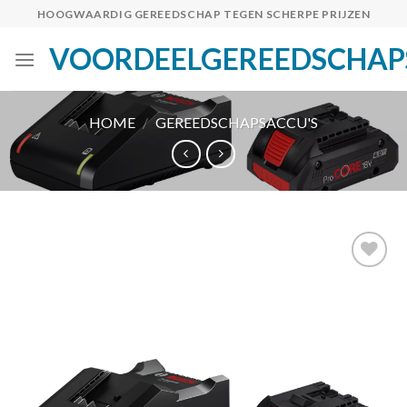
Skip
HOOGWAARDIG GEREEDSCHAP TEGEN SCHERPE PRIJZEN
to
VOORDEELGEREEDSCHAP
content
HOME
/
GEREEDSCHAPSACCU'S
Toevoegen
aan
verlanglijst