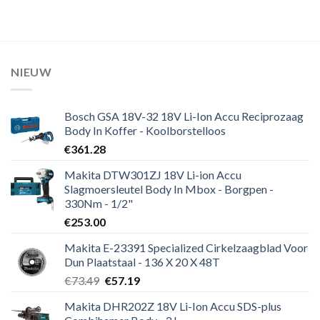
NIEUW
Bosch GSA 18V-32 18V Li-Ion Accu Reciprozaag
Body In Koffer - Koolborstelloos
€
361.28
Makita DTW301ZJ 18V Li-ion Accu
Slagmoersleutel Body In Mbox - Borgpen -
330Nm - 1/2"
€
253.00
Makita E-23391 Specialized Cirkelzaagblad Voor
Dun Plaatstaal - 136 X 20 X 48T
Oorspronkelijke
Huidige
€
73.49
€
57.19
prijs
prijs
Makita DHR202Z 18V Li-Ion Accu SDS-plus
was:
is: