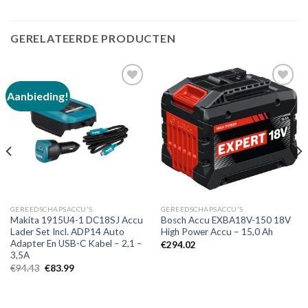
GERELATEERDE PRODUCTEN
Aanbieding!
Toevoegen
Toevoegen
aan
aan
verlanglijst
verlanglijst
GEREEDSCHAPSACCU'S
GEREEDSCHAPSACCU'S
Makita 1915U4-1 DC18SJ Accu
Bosch Accu EXBA18V-150 18V
Lader Set Incl. ADP14 Auto
High Power Accu – 15,0 Ah
Adapter En USB-C Kabel – 2,1 –
€
294.02
3,5A
Oorspronkelijke
Huidige
€
94.43
€
83.99
prijs
prijs
was:
is:
€94.43.
€83.99.