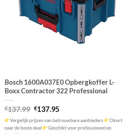
Bosch 1600A037E0 Opbergkoffer L-
Boxx Contractor 322 Professional
Oorspronkelijke
Huidige
137.99
137.95
€
€
prijs
prijs
Vergelijk prijzen van betrouwbare aanbieders
Direct
was:
is:
naar de beste deal
Geschikt voor professioneel en
€137.99.
€137.95.