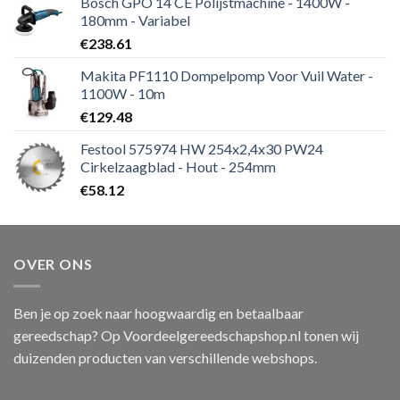
Bosch GPO 14 CE Polijstmachine - 1400W -
180mm - Variabel
€
238.61
Makita PF1110 Dompelpomp Voor Vuil Water -
1100W - 10m
€
129.48
Festool 575974 HW 254x2,4x30 PW24
Cirkelzaagblad - Hout - 254mm
€
58.12
OVER ONS
Ben je op zoek naar hoogwaardig en betaalbaar
gereedschap? Op Voordeelgereedschapshop.nl tonen wij
duizenden producten van verschillende webshops.