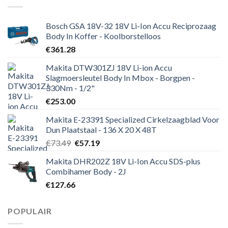
Bosch GSA 18V-32 18V Li-Ion Accu Reciprozaag
Body In Koffer - Koolborstelloos
€
361.28
Makita DTW301ZJ 18V Li-ion Accu
Slagmoersleutel Body In Mbox - Borgpen -
330Nm - 1/2"
€
253.00
Makita E-23391 Specialized Cirkelzaagblad Voor
Dun Plaatstaal - 136 X 20 X 48T
Oorspronkelijke
Huidige
€
73.49
€
57.19
prijs
prijs
Makita DHR202Z 18V Li-Ion Accu SDS-plus
was:
is:
Combihamer Body - 2J
€73.49.
€57.19.
€
127.66
POPULAIR