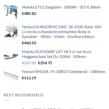
Makita 2712 Zaagtafel - 2000W - 315 X 30mm
€
485.82
Festool DURADRIVE DWC 18-2500-Basic 18V
Li-Ion Accu Bandschroefmachine Body In
Systainer - 18Nm - 55mm - Koolborstelloos
€
442.03
Makita DUH506RF LXT 18 V Li-Ion Accu
Heggenschaar Set (1x 3,0Ah) - 500mm
Oorspronkelijke
Huidige
€
257.31
€
254.75
prijs
prijs
Festool 491504 / FS 1080/2 Geleiderail - 1080mm
was:
is:
€
112.19
€257.31.
€254.75.
BEST BEOORDEELD