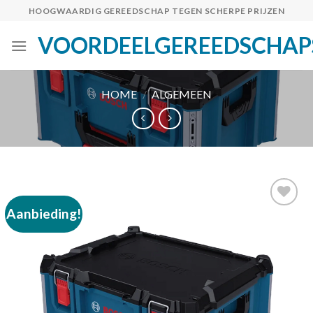
Skip
HOOGWAARDIG GEREEDSCHAP TEGEN SCHERPE PRIJZEN
to
VOORDEELGEREEDSCHAP
content
HOME
/
ALGEMEEN
Aanbieding!
Toevoegen
aan
verlanglijst