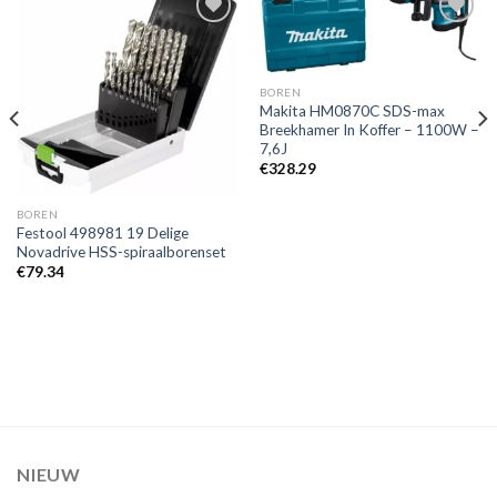
Toevoegen
Toevoegen
aan
aan
BOREN
verlanglijst
verlanglijst
Makita HM0870C SDS-max
Breekhamer In Koffer – 1100W –
7,6J
€
328.29
BOREN
Festool 498981 19 Delige
Novadrive HSS-spiraalborenset
€
79.34
NIEUW