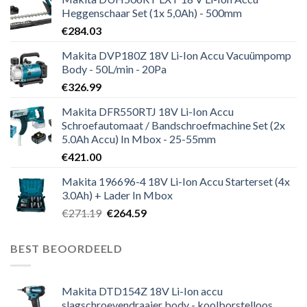
Heggenschaar Set (1x 5,0Ah) - 500mm
€
284.03
Makita DVP180Z 18V Li-Ion Accu Vacuümpomp
Body - 50L/min - 20Pa
€
326.99
Makita DFR550RTJ 18V Li-Ion Accu
Schroefautomaat / Bandschroefmachine Set (2x
5.0Ah Accu) In Mbox - 25-55mm
€
421.00
Makita 196696-4 18V Li-Ion Accu Starterset (4x
3.0Ah) + Lader In Mbox
Oorspronkelijke
Huidige
€
271.19
€
264.59
prijs
prijs
was:
is:
BEST BEOORDEELD
€271.19.
€264.59.
Makita DTD154Z 18V Li-Ion accu
slagschroevendraaier body - koolborstelloos