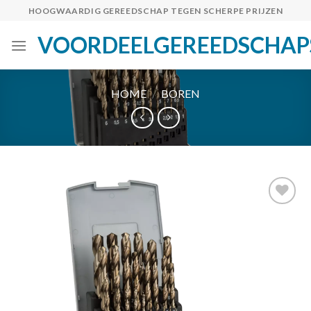
Skip
HOOGWAARDIG GEREEDSCHAP TEGEN SCHERPE PRIJZEN
to
VOORDEELGEREEDSCHAP
content
HOME
/
BOREN
Toevoegen
aan
verlanglijst