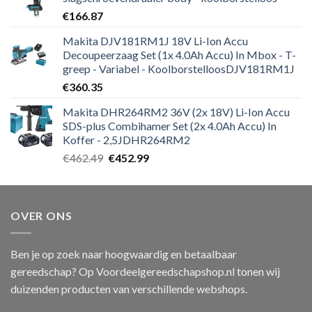
€
166.87
Makita DJV181RM1J 18V Li-Ion Accu
Decoupeerzaag Set (1x 4.0Ah Accu) In Mbox - T-
greep - Variabel - KoolborstelloosDJV181RM1J
€
360.35
Makita DHR264RM2 36V (2x 18V) Li-Ion Accu
SDS-plus Combihamer Set (2x 4.0Ah Accu) In
Koffer - 2,5JDHR264RM2
Oorspronkelijke
Huidige
€
462.49
€
452.99
prijs
prijs
was:
is:
€462.49.
€452.99.
OVER ONS
Ben je op zoek naar hoogwaardig en betaalbaar
gereedschap? Op Voordeelgereedschapshop.nl tonen wij
duizenden producten van verschillende webshops.