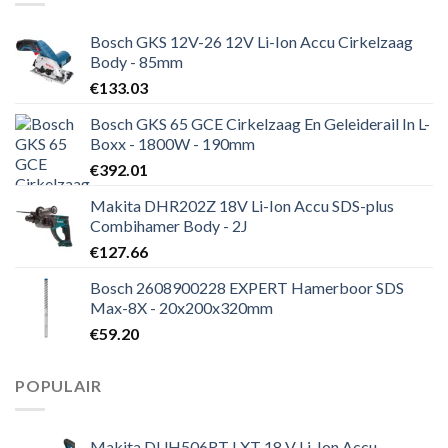
Bosch GKS 12V-26 12V Li-Ion Accu Cirkelzaag
Body - 85mm
€
133.03
Bosch GKS 65 GCE Cirkelzaag En Geleiderail In L-
Boxx - 1800W - 190mm
€
392.01
Makita DHR202Z 18V Li-Ion Accu SDS-plus
Combihamer Body - 2J
€
127.66
Bosch 2608900228 EXPERT Hamerboor SDS
Max-8X - 20x200x320mm
€
59.20
POPULAIR
Makita DUH506RT LXT 18 V Li-Ion Accu