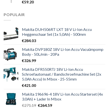
€
59.20
POPULAIR
Makita DUH506RT LXT 18 V Li-Ion Accu
Heggenschaar Set (1x 5,0Ah) - 500mm
€
284.03
Makita DVP180Z 18V Li-Ion Accu Vacuümpomp
Body - 50L/min - 20Pa
€
326.99
Makita DFR550RTJ 18V Li-Ion Accu
Schroefautomaat / Bandschroefmachine Set (2x
5.0Ah Accu) In Mbox - 25-55mm
€
421.00
Makita 196696-4 18V Li-Ion Accu Starterset (4x
3.0Ah) + Lader In Mbox
Oorspronkelijke
Huidige
€
271.19
€
264.59