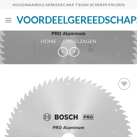
Skip
HOOGWAARDIG GEREEDSCHAP TEGEN SCHERPE PRIJZEN
to
VOORDEELGEREEDSCHAP
content
HOME
/
CIRKELZAGEN
Toevoegen
aan
verlanglijst