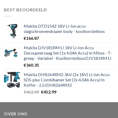
prijs
prijs
was:
is:
BEST BEOORDEELD
€271.19.
€264.59.
Makita DTD154Z 18V Li-Ion accu
slagschroevendraaier body - koolborstelloos
€
166.87
Makita DJV181RM1J 18V Li-Ion Accu
Decoupeerzaag Set (1x 4.0Ah Accu) In Mbox - T-
greep - Variabel - KoolborstelloosDJV181RM1J
€
360.35
Makita DHR264RM2 36V (2x 18V) Li-Ion Accu
SDS-plus Combihamer Set (2x 4.0Ah Accu) In
Koffer - 2,5JDHR264RM2
Oorspronkelijke
Huidige
€
462.49
€
452.99
prijs
prijs
was:
is:
€462.49.
€452.99.
OVER ONS