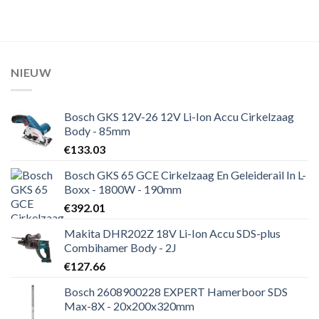
NIEUW
Bosch GKS 12V-26 12V Li-Ion Accu Cirkelzaag
Body - 85mm
€
133.03
Bosch GKS 65 GCE Cirkelzaag En Geleiderail In L-
Boxx - 1800W - 190mm
€
392.01
Makita DHR202Z 18V Li-Ion Accu SDS-plus
Combihamer Body - 2J
€
127.66
Bosch 2608900228 EXPERT Hamerboor SDS
Max-8X - 20x200x320mm