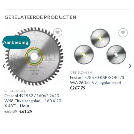
GERELATEERDE PRODUCTEN
Aanbieding!
Toevoegen
Toevoegen
aan
aan
verlanglijst
verlanglijst
CIRKELZAGEN
Festool 578570 KSB-SORT/3
W/A 260×2,5 Zaagbladenset
€
267.79
CIRKELZAGEN
Festool 491952 / 160×2,2×20
W48 Cirkelzaagblad – 160 X 20
X 48T – Hout
Oorspronkelijke
Huidige
€
63.09
€
61.29
prijs
prijs
was:
is:
€63.09.
€61.29.