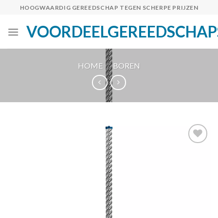
Skip
HOOGWAARDIG GEREEDSCHAP TEGEN SCHERPE PRIJZEN
to
VOORDEELGEREEDSCHAP
content
HOME
/
BOREN
Toevoegen
aan
verlanglijst