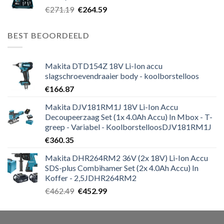
Oorspronkelijke
Huidige
€
271.19
€
264.59
prijs
prijs
was:
is:
BEST BEOORDEELD
€271.19.
€264.59.
Makita DTD154Z 18V Li-Ion accu
slagschroevendraaier body - koolborstelloos
€
166.87
Makita DJV181RM1J 18V Li-Ion Accu
Decoupeerzaag Set (1x 4.0Ah Accu) In Mbox - T-
greep - Variabel - KoolborstelloosDJV181RM1J
€
360.35
Makita DHR264RM2 36V (2x 18V) Li-Ion Accu
SDS-plus Combihamer Set (2x 4.0Ah Accu) In
Koffer - 2,5JDHR264RM2
Oorspronkelijke
Huidige
€
462.49
€
452.99
prijs
prijs
was:
is:
€462.49.
€452.99.