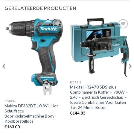
GERELATEERDE PRODUCTEN
Toevoegen
Toevoegen
aan
aan
verlanglijst
verlanglijst
BOREN
Makita HR2470 SDS-plus
Combihamer In Koffer – 780W –
2,4J – Elektrisch Gereedschap –
BOREN
Ideale Combihamer Voor Gaten
Makita DF332DZ 10.8V Li-Ion
Tot 24 Mm In Beton
Schuifaccu
€
144.83
Boor-/schroefmachine Body –
Koolborstelloos
€
163.00