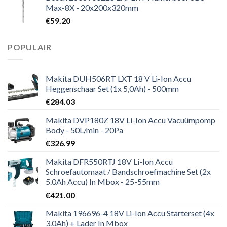
Max-8X - 20x200x320mm
€
59.20
POPULAIR
Makita DUH506RT LXT 18 V Li-Ion Accu
Heggenschaar Set (1x 5,0Ah) - 500mm
€
284.03
Makita DVP180Z 18V Li-Ion Accu Vacuümpomp
Body - 50L/min - 20Pa
€
326.99
Makita DFR550RTJ 18V Li-Ion Accu
Schroefautomaat / Bandschroefmachine Set (2x
5.0Ah Accu) In Mbox - 25-55mm
€
421.00
Makita 196696-4 18V Li-Ion Accu Starterset (4x
3.0Ah) + Lader In Mbox