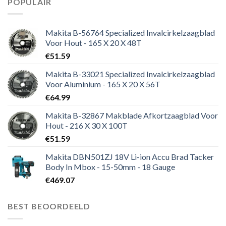
POPULAIR
Makita B-56764 Specialized Invalcirkelzaagblad
Voor Hout - 165 X 20 X 48T
€
51.59
Makita B-33021 Specialized Invalcirkelzaagblad
Voor Aluminium - 165 X 20 X 56T
€
64.99
Makita B-32867 Makblade Afkortzaagblad Voor
Hout - 216 X 30 X 100T
€
51.59
Makita DBN501ZJ 18V Li-ion Accu Brad Tacker
Body In Mbox - 15-50mm - 18 Gauge
€
469.07
BEST BEOORDEELD