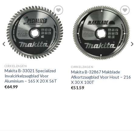
Toevoegen
Toevoegen
aan
aan
verlanglijst
verlanglijst
CIRKELZAGEN
CIRKELZAGEN
Makita B-33021 Specialized
Makita B-32867 Makblade
Invalcirkelzaagblad Voor
Afkortzaagblad Voor Hout – 216
Aluminium – 165 X 20 X 56T
X 30 X 100T
€
64.99
€
51.59