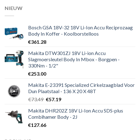
NIEUW
Bosch GSA 18V-32 18V Li-Ion Accu Reciprozaag
Body In Koffer - Koolborstelloos
€
361.28
Makita DTW301ZJ 18V Li-ion Accu
Slagmoersleutel Body In Mbox - Borgpen -
330Nm - 1/2"
€
253.00
Makita E-23391 Specialized Cirkelzaagblad Voor
Dun Plaatstaal - 136 X 20 X 48T
Oorspronkelijke
Huidige
€
73.49
€
57.19
prijs
prijs
Makita DHR202Z 18V Li-Ion Accu SDS-plus
was:
is:
Combihamer Body - 2J
€73.49.
€57.19.
€
127.66