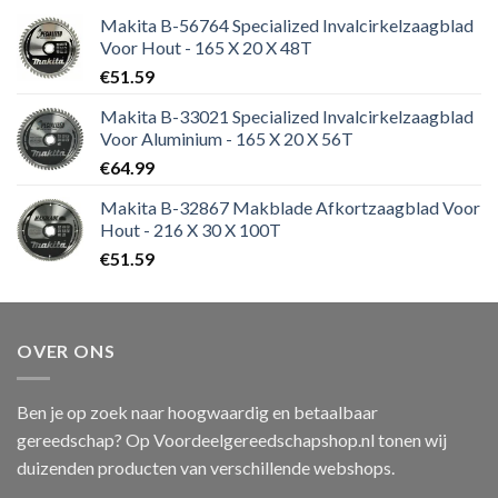
Makita B-56764 Specialized Invalcirkelzaagblad
Voor Hout - 165 X 20 X 48T
€
51.59
Makita B-33021 Specialized Invalcirkelzaagblad
Voor Aluminium - 165 X 20 X 56T
€
64.99
Makita B-32867 Makblade Afkortzaagblad Voor
Hout - 216 X 30 X 100T
€
51.59
OVER ONS
Ben je op zoek naar hoogwaardig en betaalbaar
gereedschap? Op Voordeelgereedschapshop.nl tonen wij
duizenden producten van verschillende webshops.