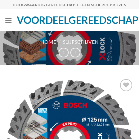
Skip
HOOGWAARDIG GEREEDSCHAP TEGEN SCHERPE PRIJZEN
to
VOORDEELGEREEDSCHAP
content
HOME
/
SLIJPSCHIJVEN
Toevoegen
aan
verlanglijst