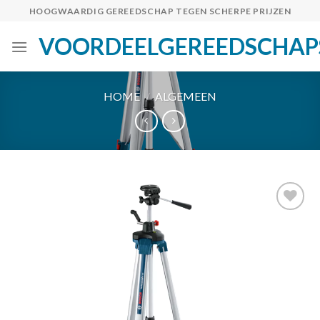
Skip
HOOGWAARDIG GEREEDSCHAP TEGEN SCHERPE PRIJZEN
to
VOORDEELGEREEDSCHAP
content
HOME
/
ALGEMEEN
Toevoegen
aan
verlanglijst