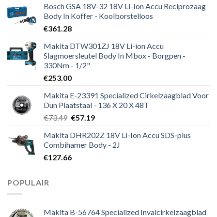
Bosch GSA 18V-32 18V Li-Ion Accu Reciprozaag
Body In Koffer - Koolborstelloos
€
361.28
Makita DTW301ZJ 18V Li-ion Accu
Slagmoersleutel Body In Mbox - Borgpen -
330Nm - 1/2"
€
253.00
Makita E-23391 Specialized Cirkelzaagblad Voor
Dun Plaatstaal - 136 X 20 X 48T
Oorspronkelijke
Huidige
€
73.49
€
57.19
prijs
prijs
Makita DHR202Z 18V Li-Ion Accu SDS-plus
was:
is:
Combihamer Body - 2J
€73.49.
€57.19.
€
127.66
POPULAIR
Makita B-56764 Specialized Invalcirkelzaagblad