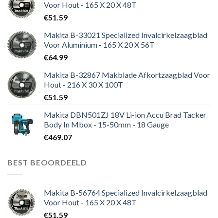
Voor Hout - 165 X 20 X 48T
€
51.59
Makita B-33021 Specialized Invalcirkelzaagblad
Voor Aluminium - 165 X 20 X 56T
€
64.99
Makita B-32867 Makblade Afkortzaagblad Voor
Hout - 216 X 30 X 100T
€
51.59
Makita DBN501ZJ 18V Li-ion Accu Brad Tacker
Body In Mbox - 15-50mm - 18 Gauge
€
469.07
BEST BEOORDEELD
Makita B-56764 Specialized Invalcirkelzaagblad
Voor Hout - 165 X 20 X 48T
€
51.59