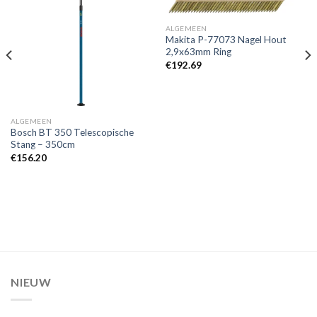
Toevoegen
Toevoegen
ALGEMEEN
aan
aan
Makita P-77073 Nagel Hout
verlanglijst
verlanglijst
2,9x63mm Ring
€
192.69
ALGEMEEN
Bosch BT 350 Telescopische
Stang – 350cm
€
156.20
NIEUW