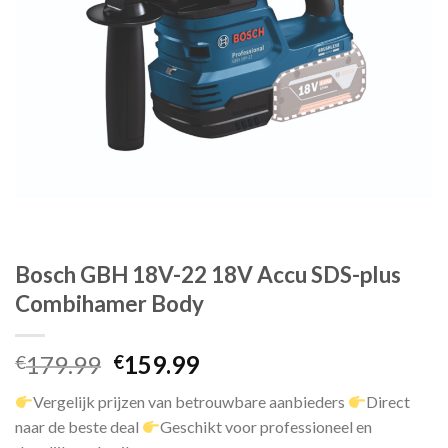
Bosch GBH 18V-22 18V Accu SDS-plus
Combihamer Body
Oorspronkelijke
Huidige
179.99
159.99
€
€
prijs
prijs
Vergelijk prijzen van betrouwbare aanbieders
Direct
was:
is:
naar de beste deal
Geschikt voor professioneel en
€179.99.
€159.99.