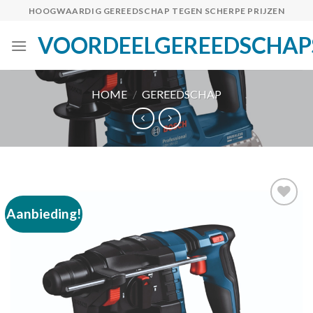
Skip
HOOGWAARDIG GEREEDSCHAP TEGEN SCHERPE PRIJZEN
to
VOORDEELGEREEDSCHAP
content
HOME
/
GEREEDSCHAP
Aanbieding!
Toevoegen
aan
verlanglijst