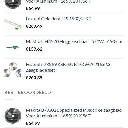
Voor Aluminium - 165 X 20 X 56T
€
64.99
Festool Geleiderail FS 1900/2-KP
€
269.49
Makita UH4570 Heggenschaar - 550W - 450mm
€
139.62
Festool 578569 KSB-SORT/3 W/A 216x2,3
Zaagbladenset
€
260.39
BEST BEOORDEELD
Makita B-33021 Specialized Invalcirkelzaagblad
Voor Aluminium - 165 X 20 X 56T
€
64.99