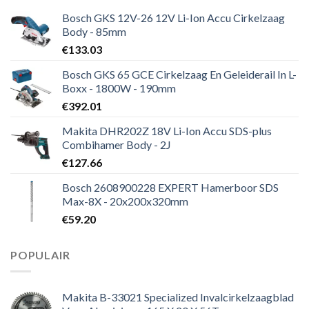
Bosch GKS 12V-26 12V Li-Ion Accu Cirkelzaag
Body - 85mm
€
133.03
Bosch GKS 65 GCE Cirkelzaag En Geleiderail In L-
Boxx - 1800W - 190mm
€
392.01
Makita DHR202Z 18V Li-Ion Accu SDS-plus
Combihamer Body - 2J
€
127.66
Bosch 2608900228 EXPERT Hamerboor SDS
Max-8X - 20x200x320mm
€
59.20
POPULAIR
Makita B-33021 Specialized Invalcirkelzaagblad