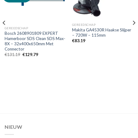
Toevoegen
Toevoegen
aan
aan
verlanglijst
verlanglijst
GEREEDSCHAP
GEREEDSCHAP
Makita GA4530R Haakse Slijper
Bosch 2608901809 EXPERT
– 720W – 115mm
Hamerboor SDS Clean SDS Max-
€
83.19
8X – 32x400x650mm Met
Connector
Oorspronkelijke
Huidige
€
131.19
€
129.79
prijs
prijs
was:
is:
€131.19.
€129.79.
NIEUW