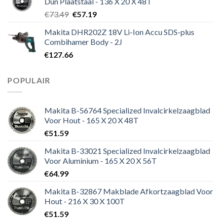
Dun Plaatstaal - 136 X 20 X 48T
Oorspronkelijke
Huidige
€
73.49
€
57.19
prijs
prijs
Makita DHR202Z 18V Li-Ion Accu SDS-plus
was:
is:
Combihamer Body - 2J
€73.49.
€57.19.
€
127.66
POPULAIR
Makita B-56764 Specialized Invalcirkelzaagblad
Voor Hout - 165 X 20 X 48T
€
51.59
Makita B-33021 Specialized Invalcirkelzaagblad
Voor Aluminium - 165 X 20 X 56T
€
64.99
Makita B-32867 Makblade Afkortzaagblad Voor
Hout - 216 X 30 X 100T
€
51.59