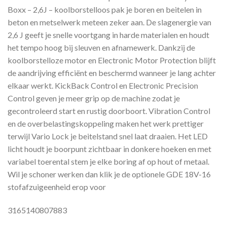
Boxx – 2,6J – koolborstelloos pak je boren en beitelen in
beton en metselwerk meteen zeker aan. De slagenergie van
2,6 J geeft je snelle voortgang in harde materialen en houdt
het tempo hoog bij sleuven en afnamewerk. Dankzij de
koolborstelloze motor en Electronic Motor Protection blijft
de aandrijving efficiënt en beschermd wanneer je lang achter
elkaar werkt. KickBack Control en Electronic Precision
Control geven je meer grip op de machine zodat je
gecontroleerd start en rustig doorboort. Vibration Control
en de overbelastingskoppeling maken het werk prettiger
terwijl Vario Lock je beitelstand snel laat draaien. Het LED
licht houdt je boorpunt zichtbaar in donkere hoeken en met
variabel toerental stem je elke boring af op hout of metaal.
Wil je schoner werken dan klik je de optionele GDE 18V-16
stofafzuigeenheid erop voor
3165140807883