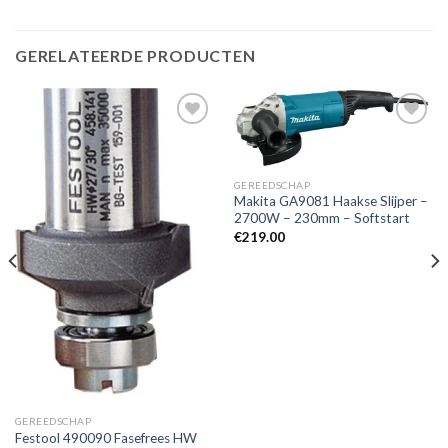
GERELATEERDE PRODUCTEN
Toevoegen
Toevoegen
GEREEDSCHAP
aan
aan
Makita GA9081 Haakse Slijper –
verlanglijst
verlanglijst
2700W – 230mm – Softstart
€
219.00
GEREEDSCHAP
Festool 490090 Fasefrees HW