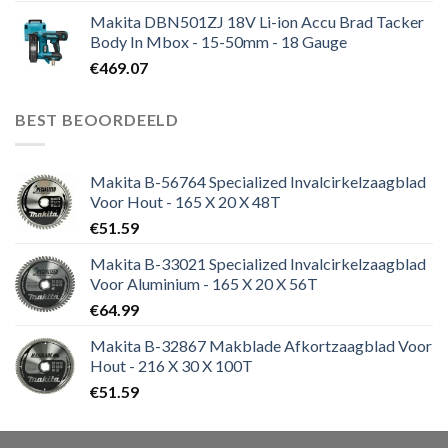
Makita DBN501ZJ 18V Li-ion Accu Brad Tacker
Body In Mbox - 15-50mm - 18 Gauge
€
469.07
BEST BEOORDEELD
Makita B-56764 Specialized Invalcirkelzaagblad
Voor Hout - 165 X 20 X 48T
€
51.59
Makita B-33021 Specialized Invalcirkelzaagblad
Voor Aluminium - 165 X 20 X 56T
€
64.99
Makita B-32867 Makblade Afkortzaagblad Voor
Hout - 216 X 30 X 100T
€
51.59