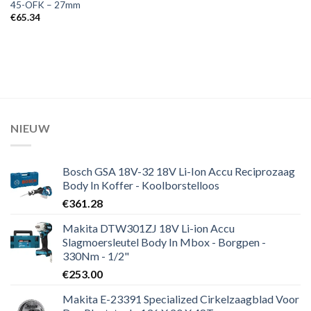
45-OFK – 27mm
€
65.34
NIEUW
Bosch GSA 18V-32 18V Li-Ion Accu Reciprozaag
Body In Koffer - Koolborstelloos
€
361.28
Makita DTW301ZJ 18V Li-ion Accu
Slagmoersleutel Body In Mbox - Borgpen -
330Nm - 1/2"
€
253.00
Makita E-23391 Specialized Cirkelzaagblad Voor