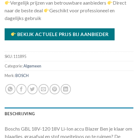
Vergelijk prijzen van betrouwbare aanbieders
Direct
was:
is:
naar de beste deal
Geschikt voor professioneel en
€87.25.
€84.31.
dagelijks gebruik
BEKIJK ACTUELE PRIJS BIJ AANBIEDER
SKU:
111895
Categorie:
Algemeen
Merk:
BOSCH
BESCHRIJVING
Boschs GBL 18V-120 18V Li-Ion accu Blazer Ben je klaar om
blaadjes, grasafval en stof moeiteloos op te ruimen? De