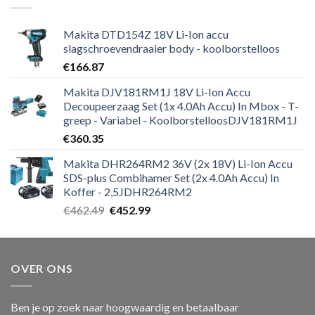
Makita DTD154Z 18V Li-Ion accu
slagschroevendraaier body - koolborstelloos
€
166.87
Makita DJV181RM1J 18V Li-Ion Accu
Decoupeerzaag Set (1x 4.0Ah Accu) In Mbox - T-
greep - Variabel - KoolborstelloosDJV181RM1J
€
360.35
Makita DHR264RM2 36V (2x 18V) Li-Ion Accu
SDS-plus Combihamer Set (2x 4.0Ah Accu) In
Koffer - 2,5JDHR264RM2
Oorspronkelijke
Huidige
€
462.49
€
452.99
prijs
prijs
was:
is:
€462.49.
€452.99.
OVER ONS
Ben je op zoek naar hoogwaardig en betaalbaar