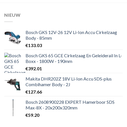
NIEUW
Bosch GKS 12V-26 12V Li-Ion Accu Cirkelzaag
Body - 85mm
€
133.03
Bosch GKS 65 GCE Cirkelzaag En Geleiderail In L-
Boxx - 1800W - 190mm
€
392.01
Makita DHR202Z 18V Li-Ion Accu SDS-plus
Combihamer Body - 2J
€
127.66
Bosch 2608900228 EXPERT Hamerboor SDS
Max-8X - 20x200x320mm
€
59.20