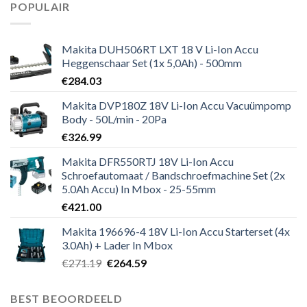
POPULAIR
Makita DUH506RT LXT 18 V Li-Ion Accu
Heggenschaar Set (1x 5,0Ah) - 500mm
€
284.03
Makita DVP180Z 18V Li-Ion Accu Vacuümpomp
Body - 50L/min - 20Pa
€
326.99
Makita DFR550RTJ 18V Li-Ion Accu
Schroefautomaat / Bandschroefmachine Set (2x
5.0Ah Accu) In Mbox - 25-55mm
€
421.00
Makita 196696-4 18V Li-Ion Accu Starterset (4x
3.0Ah) + Lader In Mbox
Oorspronkelijke
Huidige
€
271.19
€
264.59
prijs
prijs
was:
is:
BEST BEOORDEELD
€271.19.
€264.59.