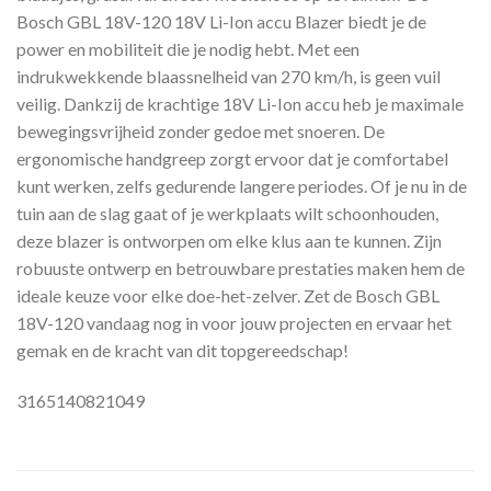
Bosch GBL 18V-120 18V Li-Ion accu Blazer biedt je de
power en mobiliteit die je nodig hebt. Met een
indrukwekkende blaassnelheid van 270 km/h, is geen vuil
veilig. Dankzij de krachtige 18V Li-Ion accu heb je maximale
bewegingsvrijheid zonder gedoe met snoeren. De
ergonomische handgreep zorgt ervoor dat je comfortabel
kunt werken, zelfs gedurende langere periodes. Of je nu in de
tuin aan de slag gaat of je werkplaats wilt schoonhouden,
deze blazer is ontworpen om elke klus aan te kunnen. Zijn
robuuste ontwerp en betrouwbare prestaties maken hem de
ideale keuze voor elke doe-het-zelver. Zet de Bosch GBL
18V-120 vandaag nog in voor jouw projecten en ervaar het
gemak en de kracht van dit topgereedschap!
3165140821049