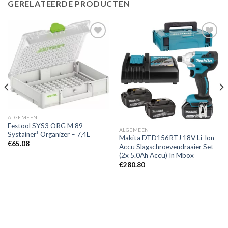
GERELATEERDE PRODUCTEN
Toevoegen
Toevoegen
aan
aan
verlanglijst
verlanglijst
ALGEMEEN
Festool SYS3 ORG M 89
ALGEMEEN
Systainer³ Organizer – 7,4L
Makita DTD156RTJ 18V Li-Ion
€
65.08
Accu Slagschroevendraaier Set
(2x 5.0Ah Accu) In Mbox
€
280.80