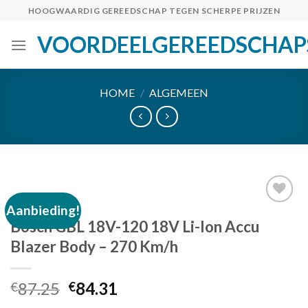
Skip
HOOGWAARDIG GEREEDSCHAP TEGEN SCHERPE PRIJZEN
to
VOORDEELGEREEDSCHAP
content
HOME
/
ALGEMEEN
Aanbieding!
Bosch GBL 18V-120 18V Li-Ion Accu
Toevoegen
Blazer Body – 270 Km/h
aan
verlanglijst
Oorspronkelijke
Huidige
87.25
84.31
€
€
prijs
prijs