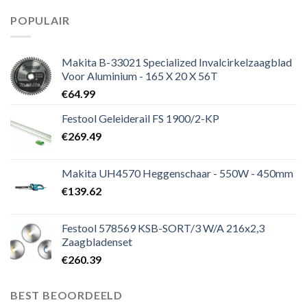
POPULAIR
Makita B-33021 Specialized Invalcirkelzaagblad
Voor Aluminium - 165 X 20 X 56T
€
64.99
Festool Geleiderail FS 1900/2-KP
€
269.49
Makita UH4570 Heggenschaar - 550W - 450mm
€
139.62
Festool 578569 KSB-SORT/3 W/A 216x2,3
Zaagbladenset
€
260.39
BEST BEOORDEELD