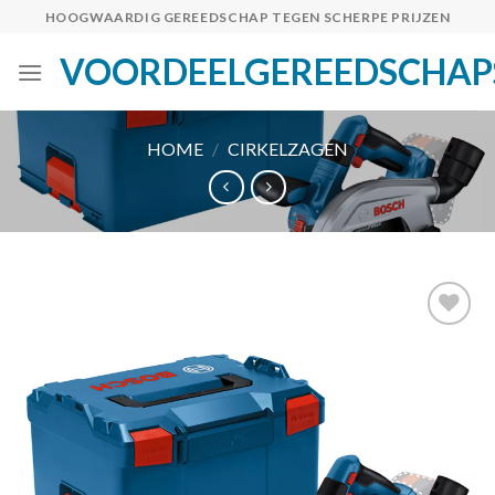
Skip
HOOGWAARDIG GEREEDSCHAP TEGEN SCHERPE PRIJZEN
to
VOORDEELGEREEDSCHAP
content
HOME
/
CIRKELZAGEN
Toevoegen
aan
verlanglijst