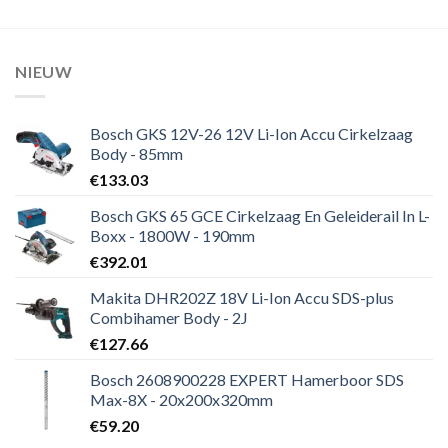
NIEUW
Bosch GKS 12V-26 12V Li-Ion Accu Cirkelzaag
Body - 85mm
€
133.03
Bosch GKS 65 GCE Cirkelzaag En Geleiderail In L-
Boxx - 1800W - 190mm
€
392.01
Makita DHR202Z 18V Li-Ion Accu SDS-plus
Combihamer Body - 2J
€
127.66
Bosch 2608900228 EXPERT Hamerboor SDS
Max-8X - 20x200x320mm
€
59.20