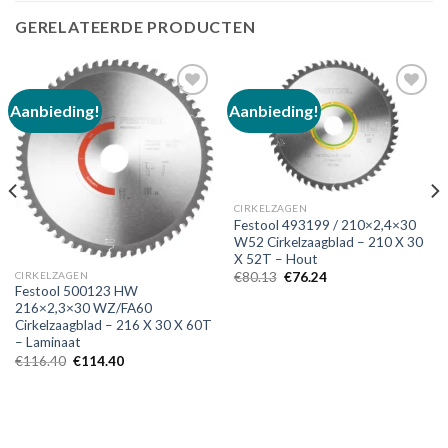
GERELATEERDE PRODUCTEN
Aanbieding!
Aanbieding!
Toevoegen
Toevoegen
aan
aan
verlanglijst
verlanglijst
CIRKELZAGEN
Festool 493199 / 210×2,4×30
W52 Cirkelzaagblad – 210 X 30
X 52T – Hout
Oorspronkelijke
Huidige
CIRKELZAGEN
€
80.13
€
76.24
prijs
prijs
Festool 500123 HW
was:
is:
216×2,3×30 WZ/FA60
€80.13.
€76.24.
Cirkelzaagblad – 216 X 30 X 60T
– Laminaat
Oorspronkelijke
Huidige
€
116.40
€
114.40
prijs
prijs
was:
is:
€116.40.
€114.40.