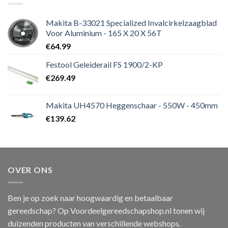
Makita B-33021 Specialized Invalcirkelzaagblad
Voor Aluminium - 165 X 20 X 56T
€
64.99
Festool Geleiderail FS 1900/2-KP
€
269.49
Makita UH4570 Heggenschaar - 550W - 450mm
€
139.62
OVER ONS
Ben je op zoek naar hoogwaardig en betaalbaar
gereedschap? Op Voordeelgereedschapshop.nl tonen wij
duizenden producten van verschillende webshops.