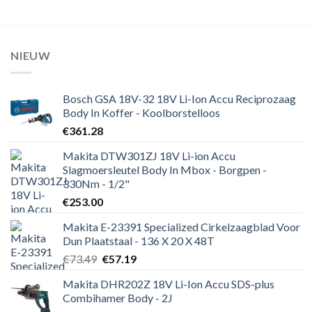
NIEUW
Bosch GSA 18V-32 18V Li-Ion Accu Reciprozaag
Body In Koffer - Koolborstelloos
€
361.28
Makita DTW301ZJ 18V Li-ion Accu
Slagmoersleutel Body In Mbox - Borgpen -
330Nm - 1/2"
€
253.00
Makita E-23391 Specialized Cirkelzaagblad Voor
Dun Plaatstaal - 136 X 20 X 48T
Oorspronkelijke
Huidige
€
73.49
€
57.19
prijs
prijs
Makita DHR202Z 18V Li-Ion Accu SDS-plus
was:
is:
Combihamer Body - 2J
€73.49.
€57.19.