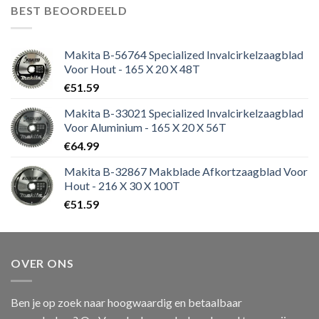
BEST BEOORDEELD
Makita B-56764 Specialized Invalcirkelzaagblad
Voor Hout - 165 X 20 X 48T
€
51.59
Makita B-33021 Specialized Invalcirkelzaagblad
Voor Aluminium - 165 X 20 X 56T
€
64.99
Makita B-32867 Makblade Afkortzaagblad Voor
Hout - 216 X 30 X 100T
€
51.59
OVER ONS
Ben je op zoek naar hoogwaardig en betaalbaar