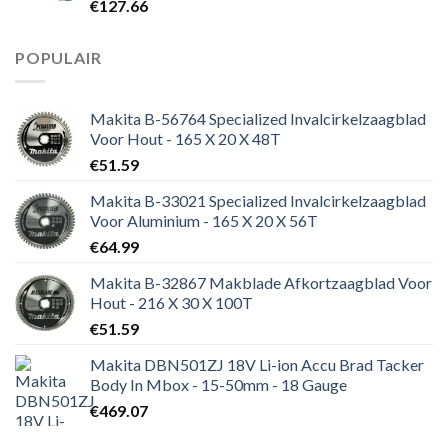
€
127.66
POPULAIR
Makita B-56764 Specialized Invalcirkelzaagblad
Voor Hout - 165 X 20 X 48T
€
51.59
Makita B-33021 Specialized Invalcirkelzaagblad
Voor Aluminium - 165 X 20 X 56T
€
64.99
Makita B-32867 Makblade Afkortzaagblad Voor
Hout - 216 X 30 X 100T
€
51.59
Makita DBN501ZJ 18V Li-ion Accu Brad Tacker
Body In Mbox - 15-50mm - 18 Gauge
€
469.07