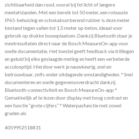
zichtbaarheid dan rood, vooral bij fel licht of langere
meetafstanden. Met een bereik tot 50 meter, een robuuste
IP65-behuizing en schokabsorberend rubber is deze meter
bestand tegen vallen tot 1,5 meter op beton, ideaal voor
gebruik op drukke bouwplaatsen. Dankzij Bluetooth stuur je
meetresultaten direct naar de Bosch MeasureOn-app voor
snelle documentatie. Het toestel geeft feedback via trillingen
en geluid bij elke geslaagde meting en heeft een verbeterde
acculooptijd. Hierdoor werk je nauwkeurig, snel en
betrouwbaar, zelfs onder uitdagende omstandigheden. * Snel
documenteren en snelle gegevensoverdracht dankzij
Bluetooth-connectiviteit en Bosch MeasureOn-app *
Gemakkelijk af te lezen door display met hoog contrast en
een functie “grote cijfers” * Waterpasfunctie met zowel
graden als
4059952518831