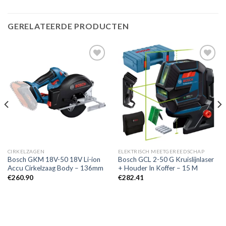
GERELATEERDE PRODUCTEN
Toevoegen
Toevoegen
aan
aan
verlanglijst
verlanglijst
CIRKELZAGEN
ELEKTRISCH MEETGEREEDSCHAP
Bosch GKM 18V-50 18V Li-ion
Bosch GCL 2-50 G Kruislijnlaser
Accu Cirkelzaag Body – 136mm
+ Houder In Koffer – 15 M
€
260.90
€
282.41