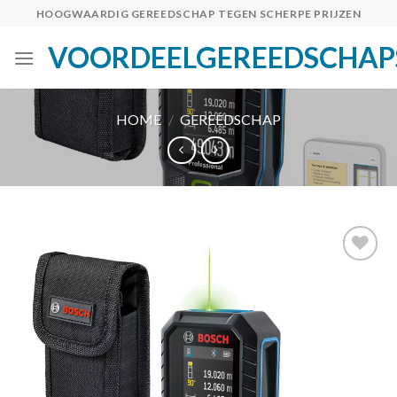
Skip
HOOGWAARDIG GEREEDSCHAP TEGEN SCHERPE PRIJZEN
to
VOORDEELGEREEDSCHAP
content
HOME
/
GEREEDSCHAP
Toevoegen
aan
verlanglijst