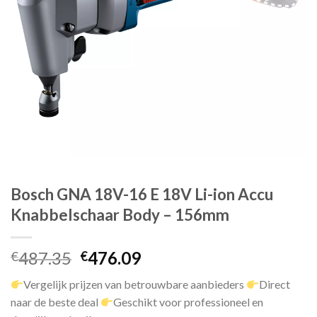
Bosch GNA 18V-16 E 18V Li-ion Accu
Knabbelschaar Body – 156mm
Oorspronkelijke
Huidige
487.35
476.09
€
€
prijs
prijs
Vergelijk prijzen van betrouwbare aanbieders
Direct
was:
is:
naar de beste deal
Geschikt voor professioneel en
€487.35.
€476.09.