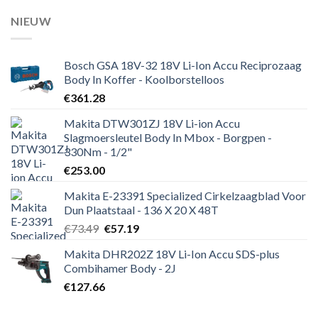
NIEUW
Bosch GSA 18V-32 18V Li-Ion Accu Reciprozaag
Body In Koffer - Koolborstelloos
€
361.28
Makita DTW301ZJ 18V Li-ion Accu
Slagmoersleutel Body In Mbox - Borgpen -
330Nm - 1/2"
€
253.00
Makita E-23391 Specialized Cirkelzaagblad Voor
Dun Plaatstaal - 136 X 20 X 48T
Oorspronkelijke
Huidige
€
73.49
€
57.19
prijs
prijs
Makita DHR202Z 18V Li-Ion Accu SDS-plus
was:
is:
Combihamer Body - 2J
€73.49.
€57.19.
€
127.66