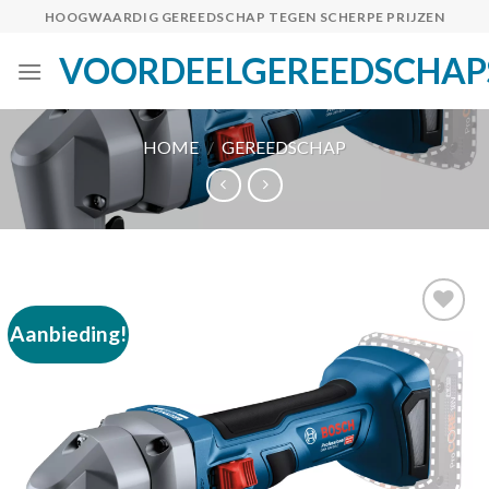
Skip
HOOGWAARDIG GEREEDSCHAP TEGEN SCHERPE PRIJZEN
to
VOORDEELGEREEDSCHAP
content
HOME
/
GEREEDSCHAP
Aanbieding!
Toevoegen
aan
verlanglijst