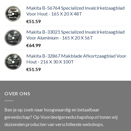
Makita B-56764 Specialized Invalcirkelzaagblad
Voor Hout - 165 X 20 X 48T
€
51.59
Makita B-33021 Specialized Invalcirkelzaagblad
Voor Aluminium - 165 X 20 X 56T
€
64.99
Makita B-32867 Makblade Afkortzaagblad Voor
Hout - 216 X 30 X 100T
€
51.59
OVER ONS
Ben je op zoek naar hoogwaardig en betaalbaar
gereedschap? Op Voordeelgereedschapshop.nl tonen wij
duizenden producten van verschillende webshops.