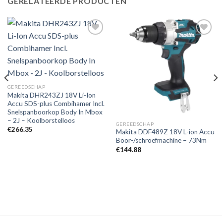
GERELATEERDE PRODUCTEN
Toevoegen
Toevoegen
aan
aan
verlanglijst
verlanglijst
GEREEDSCHAP
Makita DHR243ZJ 18V Li-Ion
Accu SDS-plus Combihamer Incl.
Snelspanboorkop Body In Mbox
– 2J – Koolborstelloos
GEREEDSCHAP
€
266.35
Makita DDF489Z 18V L-ion Accu
Boor-/schroefmachine – 73Nm
€
144.88