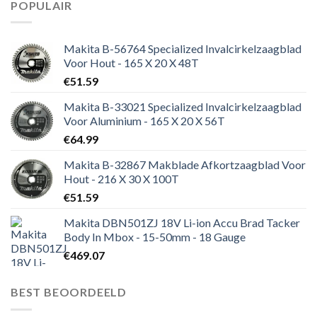
POPULAIR
Makita B-56764 Specialized Invalcirkelzaagblad
Voor Hout - 165 X 20 X 48T
€
51.59
Makita B-33021 Specialized Invalcirkelzaagblad
Voor Aluminium - 165 X 20 X 56T
€
64.99
Makita B-32867 Makblade Afkortzaagblad Voor
Hout - 216 X 30 X 100T
€
51.59
Makita DBN501ZJ 18V Li-ion Accu Brad Tacker
Body In Mbox - 15-50mm - 18 Gauge
€
469.07
BEST BEOORDEELD