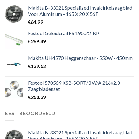
Makita B-33021 Specialized Invalcirkelzaagblad
Voor Aluminium - 165 X 20 X 56T
€
64.99
Festool Geleiderail FS 1900/2-KP
€
269.49
Makita UH4570 Heggenschaar - 550W - 450mm
€
139.62
Festool 578569 KSB-SORT/3 W/A 216x2,3
Zaagbladenset
€
260.39
BEST BEOORDEELD
Makita B-33021 Specialized Invalcirkelzaagblad
Voor Aluminium - 165 X 20 X 56T