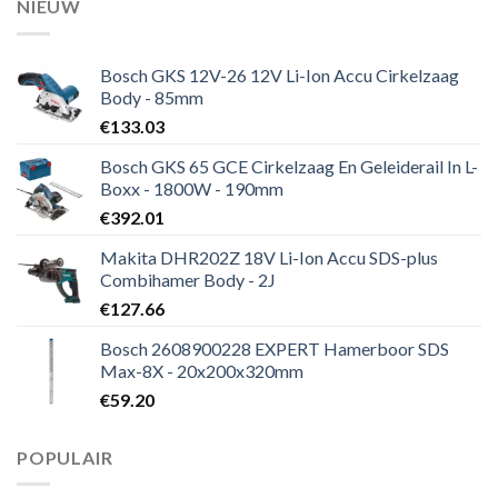
NIEUW
Bosch GKS 12V-26 12V Li-Ion Accu Cirkelzaag
Body - 85mm
€
133.03
Bosch GKS 65 GCE Cirkelzaag En Geleiderail In L-
Boxx - 1800W - 190mm
€
392.01
Makita DHR202Z 18V Li-Ion Accu SDS-plus
Combihamer Body - 2J
€
127.66
Bosch 2608900228 EXPERT Hamerboor SDS
Max-8X - 20x200x320mm
€
59.20
POPULAIR