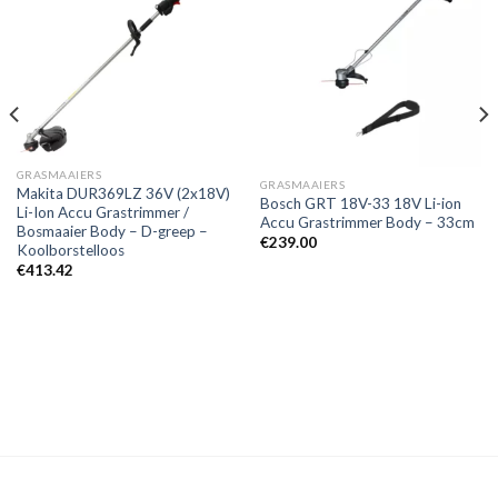
Toevoegen
Toevoegen
aan
aan
verlanglijst
verlanglijst
GRASMAAIERS
GRASMAAIERS
Makita DUR369LZ 36V (2x18V)
Bosch GRT 18V-33 18V Li-ion
Li-Ion Accu Grastrimmer /
Accu Grastrimmer Body – 33cm
Bosmaaier Body – D-greep –
€
239.00
Koolborstelloos
€
413.42