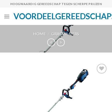
Skip
HOOGWAARDIG GEREEDSCHAP TEGEN SCHERPE PRIJZEN
to
VOORDEELGEREEDSCHAP
content
HOME
/
GRASMAAIERS
Toevoegen
aan
verlanglijst