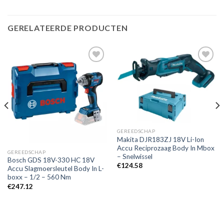
GERELATEERDE PRODUCTEN
Toevoegen
Toevoegen
aan
aan
verlanglijst
verlanglijst
GEREEDSCHAP
Makita DJR183ZJ 18V Li-Ion
Accu Reciprozaag Body In Mbox
GEREEDSCHAP
– Snelwissel
Bosch GDS 18V-330 HC 18V
€
124.58
Accu Slagmoersleutel Body In L-
boxx – 1/2 – 560 Nm
€
247.12