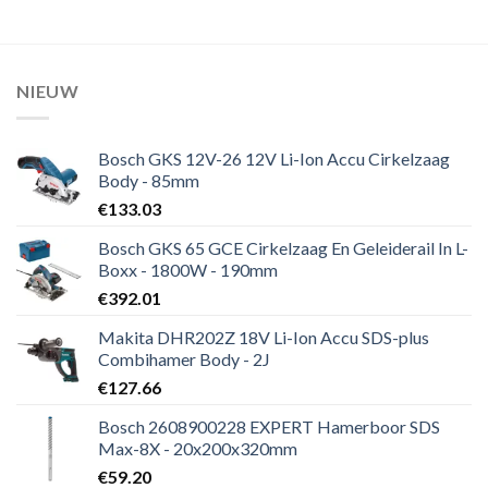
NIEUW
Bosch GKS 12V-26 12V Li-Ion Accu Cirkelzaag
Body - 85mm
€
133.03
Bosch GKS 65 GCE Cirkelzaag En Geleiderail In L-
Boxx - 1800W - 190mm
€
392.01
Makita DHR202Z 18V Li-Ion Accu SDS-plus
Combihamer Body - 2J
€
127.66
Bosch 2608900228 EXPERT Hamerboor SDS
Max-8X - 20x200x320mm
€
59.20