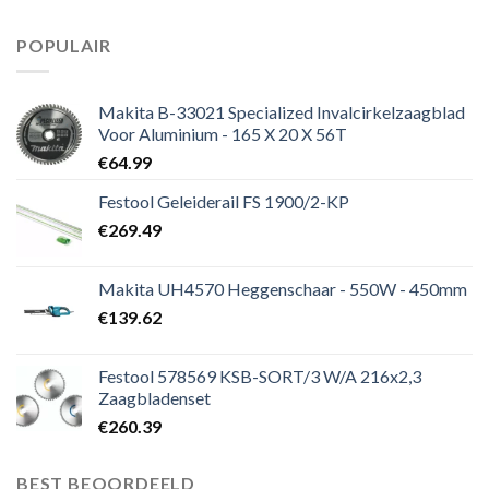
POPULAIR
Makita B-33021 Specialized Invalcirkelzaagblad
Voor Aluminium - 165 X 20 X 56T
€
64.99
Festool Geleiderail FS 1900/2-KP
€
269.49
Makita UH4570 Heggenschaar - 550W - 450mm
€
139.62
Festool 578569 KSB-SORT/3 W/A 216x2,3
Zaagbladenset
€
260.39
BEST BEOORDEELD