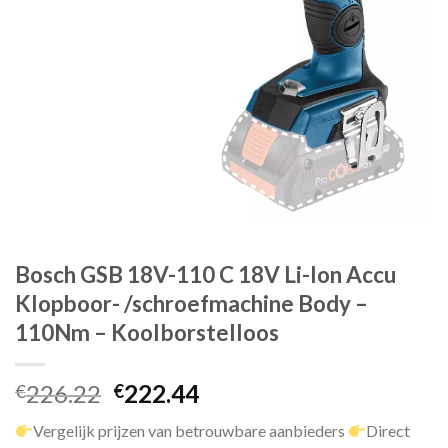
Bosch GSB 18V-110 C 18V Li-Ion Accu
Klopboor- /schroefmachine Body –
110Nm – Koolborstelloos
Oorspronkelijke
Huidige
226.22
222.44
€
€
prijs
prijs
Vergelijk prijzen van betrouwbare aanbieders
Direct
was:
is: