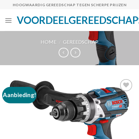
Skip
HOOGWAARDIG GEREEDSCHAP TEGEN SCHERPE PRIJZEN
to
VOORDEELGEREEDSCHAP
content
HOME
/
GEREEDSCHAP
Aanbieding!
Toevoegen
aan
verlanglijst