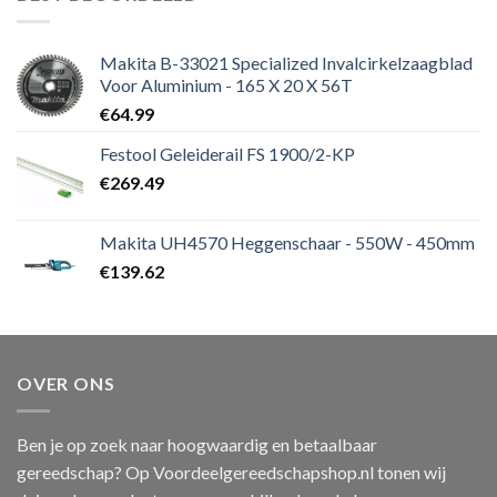
Makita B-33021 Specialized Invalcirkelzaagblad
Voor Aluminium - 165 X 20 X 56T
€
64.99
Festool Geleiderail FS 1900/2-KP
€
269.49
Makita UH4570 Heggenschaar - 550W - 450mm
€
139.62
OVER ONS
Ben je op zoek naar hoogwaardig en betaalbaar
gereedschap? Op Voordeelgereedschapshop.nl tonen wij