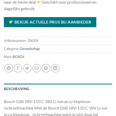
naar de beste deal
Geschikt voor professioneel en
€226.22.
€222.44.
dagelijks gebruik
BEKIJK ACTUELE PRIJS BIJ AANBIEDER
Artikelnummer:
336359
Categorie:
Gereedschap
Merk:
BOSCH
BESCHRIJVING
Bosch GSB 18V-110 C 18V Li-Ion accu klopboor-
/schroefmachine Met de Bosch GSB 18V-110 C 18V Li-Ion
accu klopboor- /schroefmachine werk je vlot door bij