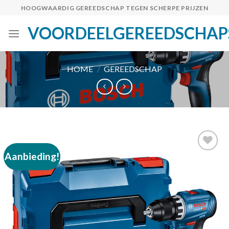
Skip
HOOGWAARDIG GEREEDSCHAP TEGEN SCHERPE PRIJZEN
to
VOORDEELGEREEDSCHAP
content
HOME
/
GEREEDSCHAP
Aanbieding!
Toevoegen
aan
verlanglijst