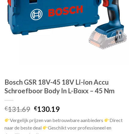
Bosch GSR 18V-45 18V Li-ion Accu
Schroefboor Body In L-Boxx – 45 Nm
Oorspronkelijke
Huidige
131.69
130.19
€
€
prijs
prijs
Vergelijk prijzen van betrouwbare aanbieders
Direct
was:
is:
naar de beste deal
Geschikt voor professioneel en
€131.69.
€130.19.