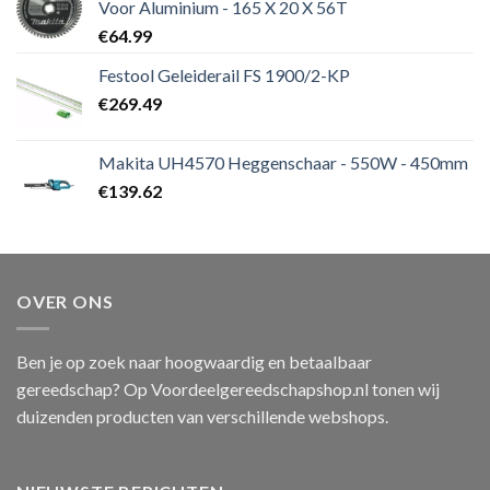
Voor Aluminium - 165 X 20 X 56T
€
64.99
Festool Geleiderail FS 1900/2-KP
€
269.49
Makita UH4570 Heggenschaar - 550W - 450mm
€
139.62
OVER ONS
Ben je op zoek naar hoogwaardig en betaalbaar
gereedschap? Op Voordeelgereedschapshop.nl tonen wij
duizenden producten van verschillende webshops.