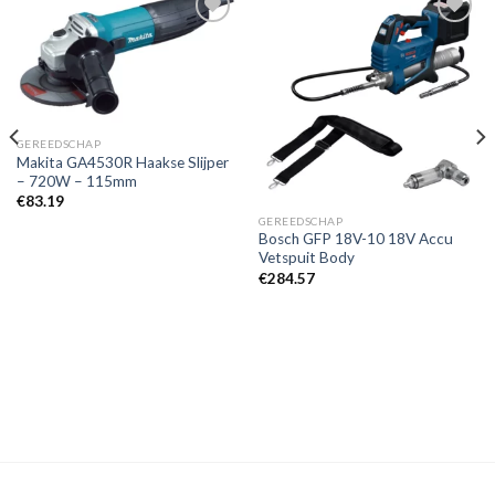
Toevoegen
Toevoegen
aan
aan
verlanglijst
verlanglijst
GEREEDSCHAP
Makita GA4530R Haakse Slijper
– 720W – 115mm
€
83.19
GEREEDSCHAP
Bosch GFP 18V-10 18V Accu
Vetspuit Body
€
284.57