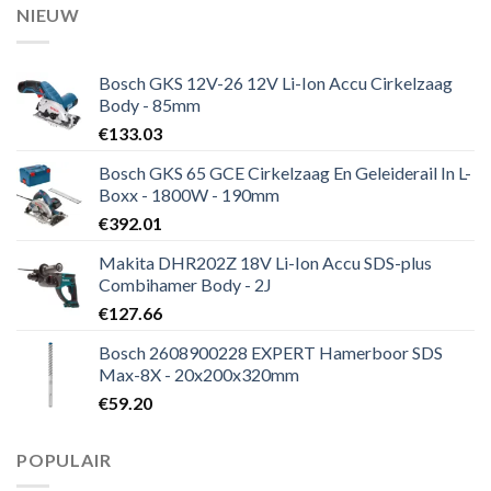
NIEUW
Bosch GKS 12V-26 12V Li-Ion Accu Cirkelzaag
Body - 85mm
€
133.03
Bosch GKS 65 GCE Cirkelzaag En Geleiderail In L-
Boxx - 1800W - 190mm
€
392.01
Makita DHR202Z 18V Li-Ion Accu SDS-plus
Combihamer Body - 2J
€
127.66
Bosch 2608900228 EXPERT Hamerboor SDS
Max-8X - 20x200x320mm
€
59.20
POPULAIR