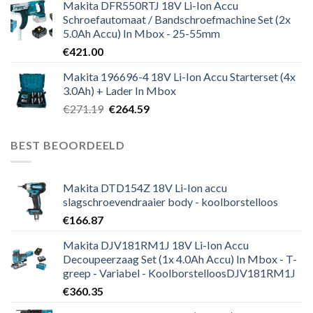
Makita DFR550RTJ 18V Li-Ion Accu
Schroefautomaat / Bandschroefmachine Set (2x
5.0Ah Accu) In Mbox - 25-55mm
€
421.00
Makita 196696-4 18V Li-Ion Accu Starterset (4x
3.0Ah) + Lader In Mbox
Oorspronkelijke
Huidige
€
271.19
€
264.59
prijs
prijs
was:
is:
BEST BEOORDEELD
€271.19.
€264.59.
Makita DTD154Z 18V Li-Ion accu
slagschroevendraaier body - koolborstelloos
€
166.87
Makita DJV181RM1J 18V Li-Ion Accu
Decoupeerzaag Set (1x 4.0Ah Accu) In Mbox - T-
greep - Variabel - KoolborstelloosDJV181RM1J
€
360.35