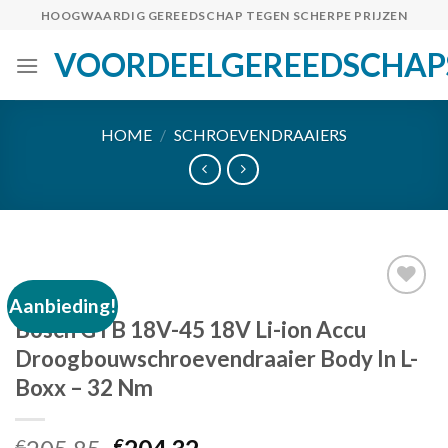
Skip
HOOGWAARDIG GEREEDSCHAP TEGEN SCHERPE PRIJZEN
to
VOORDEELGEREEDSCHAP
content
HOME
/
SCHROEVENDRAAIERS
Aanbieding!
Bosch GTB 18V-45 18V Li-ion Accu
Toevoegen
Droogbouwschroevendraaier Body In L-
aan
Boxx – 32 Nm
verlanglijst
Oorspronkelijke
Huidige
€
€