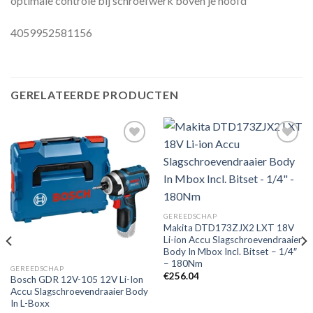
optimale controle bij schroefwerk boven je hoofd
4059952581156
GERELATEERDE PRODUCTEN
Toevoegen
Toevoegen
aan
aan
verlanglijst
verlanglijst
GEREEDSCHAP
Makita DTD173ZJX2 LXT 18V
Li-ion Accu Slagschroevendraaier
Body In Mbox Incl. Bitset – 1/4″
– 180Nm
GEREEDSCHAP
€
256.04
Bosch GDR 12V-105 12V Li-Ion
Accu Slagschroevendraaier Body
In L-Boxx