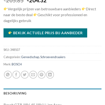
205.85
204.32
prijs
prijs
Vergelijk prijzen van betrouwbare aanbieders
Direct
was:
is:
naar de beste deal
Geschikt voor professioneel en
€205.85.
€204.32.
dagelijks gebruik
BEKIJK ACTUELE PRIJS BIJ AANBIEDER
SKU:
348507
Categorieën:
Gereedschap
,
Schroevendraaiers
Merk:
BOSCH
BESCHRIJVING
Bosch GTB 18V-45 18V Li-ion Accu