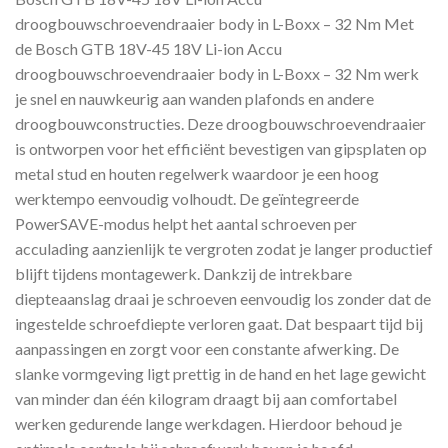
droogbouwschroevendraaier body in L-Boxx – 32 Nm Met
de Bosch GTB 18V-45 18V Li-ion Accu
droogbouwschroevendraaier body in L-Boxx – 32 Nm werk
je snel en nauwkeurig aan wanden plafonds en andere
droogbouwconstructies. Deze droogbouwschroevendraaier
is ontworpen voor het efficiënt bevestigen van gipsplaten op
metal stud en houten regelwerk waardoor je een hoog
werktempo eenvoudig volhoudt. De geïntegreerde
PowerSAVE-modus helpt het aantal schroeven per
acculading aanzienlijk te vergroten zodat je langer productief
blijft tijdens montagewerk. Dankzij de intrekbare
diepteaanslag draai je schroeven eenvoudig los zonder dat de
ingestelde schroefdiepte verloren gaat. Dat bespaart tijd bij
aanpassingen en zorgt voor een constante afwerking. De
slanke vormgeving ligt prettig in de hand en het lage gewicht
van minder dan één kilogram draagt bij aan comfortabel
werken gedurende lange werkdagen. Hierdoor behoud je