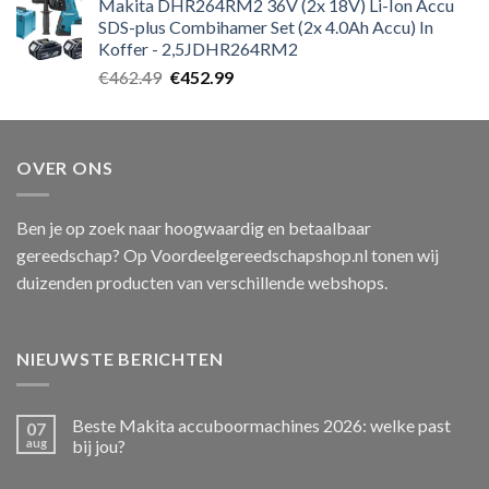
Makita DHR264RM2 36V (2x 18V) Li-Ion Accu
SDS-plus Combihamer Set (2x 4.0Ah Accu) In
Koffer - 2,5JDHR264RM2
Oorspronkelijke
Huidige
€
462.49
€
452.99
prijs
prijs
was:
is:
€462.49.
€452.99.
OVER ONS
Ben je op zoek naar hoogwaardig en betaalbaar
gereedschap? Op Voordeelgereedschapshop.nl tonen wij
duizenden producten van verschillende webshops.
NIEUWSTE BERICHTEN
Beste Makita accuboormachines 2026: welke past
07
aug
bij jou?