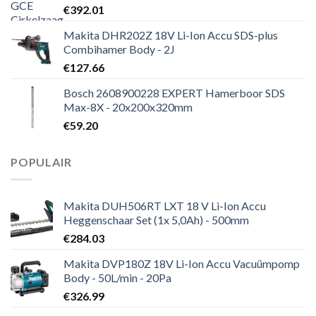
€
392.01
Makita DHR202Z 18V Li-Ion Accu SDS-plus
Combihamer Body - 2J
€
127.66
Bosch 2608900228 EXPERT Hamerboor SDS
Max-8X - 20x200x320mm
€
59.20
POPULAIR
Makita DUH506RT LXT 18 V Li-Ion Accu
Heggenschaar Set (1x 5,0Ah) - 500mm
€
284.03
Makita DVP180Z 18V Li-Ion Accu Vacuümpomp
Body - 50L/min - 20Pa
€
326.99