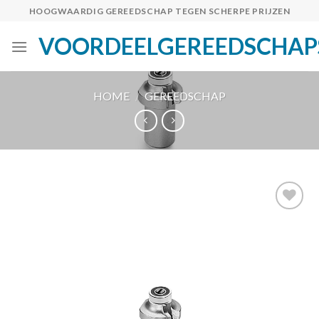
Skip
HOOGWAARDIG GEREEDSCHAP TEGEN SCHERPE PRIJZEN
to
VOORDEELGEREEDSCHAP
content
HOME
/
GEREEDSCHAP
Toevoegen
aan
verlanglijst