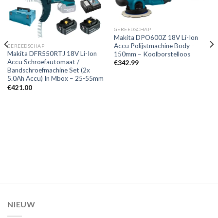
Toevoegen
Toevoegen
aan
aan
GEREEDSCHAP
verlanglijst
verlanglijst
Makita DPO600Z 18V Li-Ion
Accu Polijstmachine Body –
GEREEDSCHAP
Makita DFR550RTJ 18V Li-Ion
150mm – Koolborstelloos
Accu Schroefautomaat /
€
342.99
Bandschroefmachine Set (2x
5.0Ah Accu) In Mbox – 25-55mm
€
421.00
NIEUW