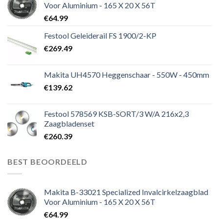
Voor Aluminium - 165 X 20 X 56T
€
64.99
Festool Geleiderail FS 1900/2-KP
€
269.49
Makita UH4570 Heggenschaar - 550W - 450mm
€
139.62
Festool 578569 KSB-SORT/3 W/A 216x2,3
Zaagbladenset
€
260.39
BEST BEOORDEELD
Makita B-33021 Specialized Invalcirkelzaagblad
Voor Aluminium - 165 X 20 X 56T
€
64.99