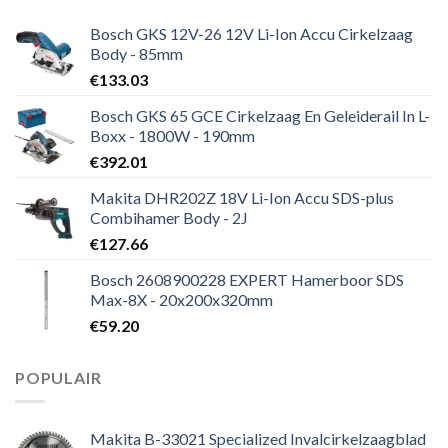
Bosch GKS 12V-26 12V Li-Ion Accu Cirkelzaag
Body - 85mm
€
133.03
Bosch GKS 65 GCE Cirkelzaag En Geleiderail In L-
Boxx - 1800W - 190mm
€
392.01
Makita DHR202Z 18V Li-Ion Accu SDS-plus
Combihamer Body - 2J
€
127.66
Bosch 2608900228 EXPERT Hamerboor SDS
Max-8X - 20x200x320mm
€
59.20
POPULAIR
Makita B-33021 Specialized Invalcirkelzaagblad