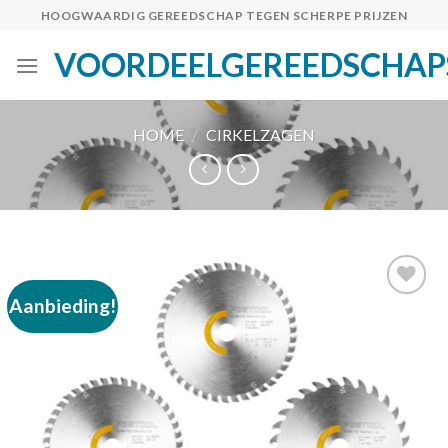
Skip
HOOGWAARDIG GEREEDSCHAP TEGEN SCHERPE PRIJZEN
to
VOORDEELGEREEDSCHAP
content
HOME
/
CIRKELZAGEN
Aanbieding!
Toevoegen
aan
verlanglijst