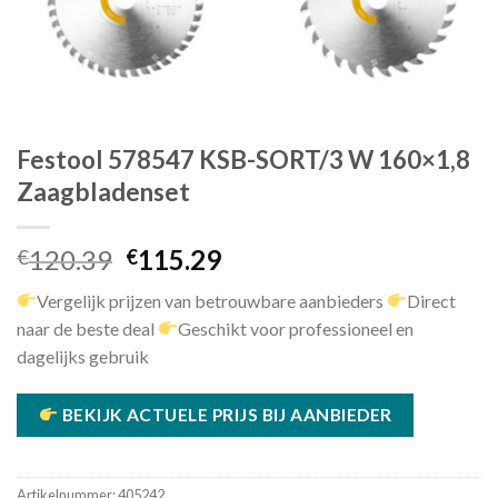
Festool 578547 KSB-SORT/3 W 160×1,8
Zaagbladenset
Oorspronkelijke
Huidige
120.39
115.29
€
€
prijs
prijs
Vergelijk prijzen van betrouwbare aanbieders
Direct
was:
is:
naar de beste deal
Geschikt voor professioneel en
€120.39.
€115.29.
dagelijks gebruik
BEKIJK ACTUELE PRIJS BIJ AANBIEDER
Artikelnummer:
405242