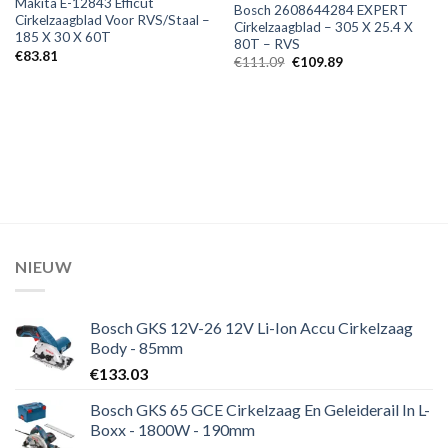
Makita E-12843 Efficut
Bosch 2608644284 EXPERT
Cirkelzaagblad Voor RVS/Staal –
Cirkelzaagblad – 305 X 25.4 X
185 X 30 X 60T
80T – RVS
€
83.81
Oorspronkelijke
Huidige
€
111.09
€
109.89
prijs
prijs
was:
is:
€111.09.
€109.89.
NIEUW
Bosch GKS 12V-26 12V Li-Ion Accu Cirkelzaag
Body - 85mm
€
133.03
Bosch GKS 65 GCE Cirkelzaag En Geleiderail In L-
Boxx - 1800W - 190mm