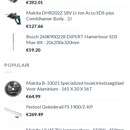
€
392.01
Makita DHR202Z 18V Li-Ion Accu SDS-plus
Combihamer Body - 2J
€
127.66
Bosch 2608900228 EXPERT Hamerboor SDS
Max-8X - 20x200x320mm
€
59.20
POPULAIR
Makita B-33021 Specialized Invalcirkelzaagblad
Voor Aluminium - 165 X 20 X 56T
€
64.99
Festool Geleiderail FS 1900/2-KP
€
269.49
Makita UH4570 Heggenschaar - 550W - 450mm