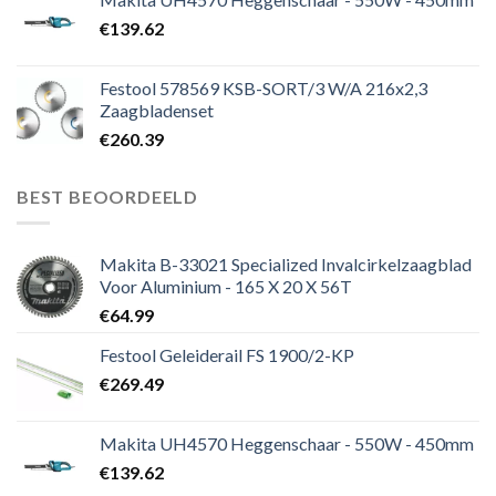
€
139.62
Festool 578569 KSB-SORT/3 W/A 216x2,3
Zaagbladenset
€
260.39
BEST BEOORDEELD
Makita B-33021 Specialized Invalcirkelzaagblad
Voor Aluminium - 165 X 20 X 56T
€
64.99
Festool Geleiderail FS 1900/2-KP
€
269.49
Makita UH4570 Heggenschaar - 550W - 450mm
€
139.62