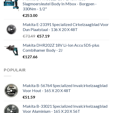
Slagmoersleutel Body In Mbox - Borgpen -
330Nm - 1/2"
€
253.00
Makita E-23391 Specialized Cirkelzaagblad Voor
Dun Plaatstaal - 136 X 20 X 48T
Oorspronkelijke
Huidige
€
73.49
€
57.19
prijs
prijs
Makita DHR202Z 18V Li-Ion Accu SDS-plus
was:
is:
Combihamer Body - 2J
€73.49.
€57.19.
€
127.66
POPULAIR
Makita B-56764 Specialized Invalcirkelzaagblad
Voor Hout - 165 X 20 X 48T
€
51.59
Makita B-33021 Specialized Invalcirkelzaagblad
Voor Aluminium - 165 X 20 X 56T