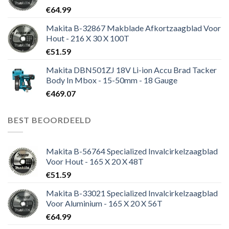
€
64.99
Makita B-32867 Makblade Afkortzaagblad Voor
Hout - 216 X 30 X 100T
€
51.59
Makita DBN501ZJ 18V Li-ion Accu Brad Tacker
Body In Mbox - 15-50mm - 18 Gauge
€
469.07
BEST BEOORDEELD
Makita B-56764 Specialized Invalcirkelzaagblad
Voor Hout - 165 X 20 X 48T
€
51.59
Makita B-33021 Specialized Invalcirkelzaagblad
Voor Aluminium - 165 X 20 X 56T
€
64.99