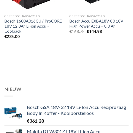
GEREEDSCHAPSACCU'S
GEREEDSCHAPSACCU'S
Bosch 1600A016GU / ProCORE
Bosch Accu EXBA18V-80 18V
18V 12.0Ah Li-ion Accu –
High Power Accu – 8,0 Ah
Coolpack
Oorspronkelijke
Huidige
€
168.78
€
144.98
prijs
prijs
€
235.00
was:
is:
€168.78.
€144.98.
NIEUW
Bosch GSA 18V-32 18V Li-Ion Accu Reciprozaag
Body In Koffer - Koolborstelloos
€
361.28
Makita DTW301ZJ 18V Li-ion Accu