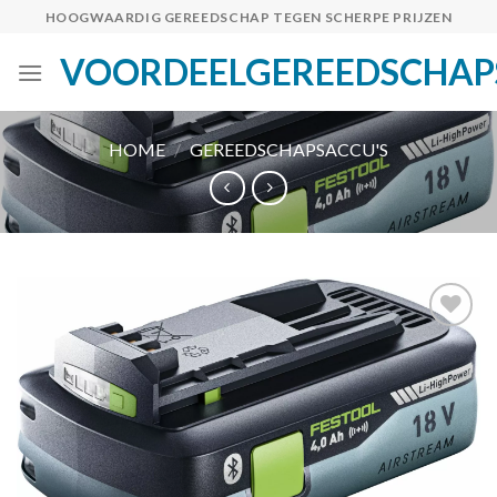
Skip
HOOGWAARDIG GEREEDSCHAP TEGEN SCHERPE PRIJZEN
to
VOORDEELGEREEDSCHAP
content
HOME
/
GEREEDSCHAPSACCU'S
Toevoegen
aan
verlanglijst