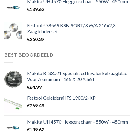
Makita UH4570 Heggenschaar - 550W - 450mm
€
139.62
Festool 578569 KSB-SORT/3 W/A 216x2,3
Zaagbladenset
€
260.39
BEST BEOORDEELD
Makita B-33021 Specialized Invalcirkelzaagblad
Voor Aluminium - 165 X 20 X 56T
€
64.99
Festool Geleiderail FS 1900/2-KP
€
269.49
Makita UH4570 Heggenschaar - 550W - 450mm
€
139.62