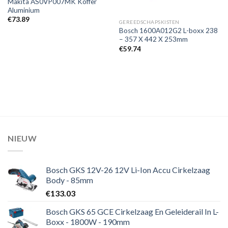
Makita AS0VP007MK Koffer
Aluminium
€
73.89
GEREEDSCHAPSKISTEN
Bosch 1600A012G2 L-boxx 238
– 357 X 442 X 253mm
€
59.74
NIEUW
Bosch GKS 12V-26 12V Li-Ion Accu Cirkelzaag
Body - 85mm
€
133.03
Bosch GKS 65 GCE Cirkelzaag En Geleiderail In L-
Boxx - 1800W - 190mm