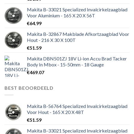
Makita B-33021 Specialized Invalcirkelzaagblad
Voor Aluminium - 165 X 20 X 56T
€
64.99
Makita B-32867 Makblade Afkortzaagblad Voor
Hout - 216 X 30 X 100T
€
51.59
Makita DBN501ZJ 18V Li-ion Accu Brad Tacker
Body In Mbox - 15-50mm - 18 Gauge
€
469.07
BEST BEOORDEELD
Makita B-56764 Specialized Invalcirkelzaagblad
Voor Hout - 165 X 20 X 48T
€
51.59
Makita B-33021 Specialized Invalcirkelzaagblad