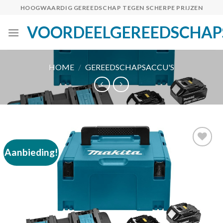
Skip
HOOGWAARDIG GEREEDSCHAP TEGEN SCHERPE PRIJZEN
to
VOORDEELGEREEDSCHAP
content
HOME
/
GEREEDSCHAPSACCU'S
Aanbieding!
Toevoegen
aan
verlanglijst