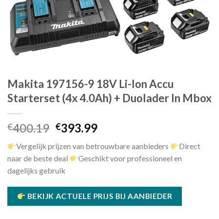
Makita 197156-9 18V Li-Ion Accu
Starterset (4x 4.0Ah) + Duolader In Mbox
Oorspronkelijke
Huidige
400.19
393.99
€
€
prijs
prijs
Vergelijk prijzen van betrouwbare aanbieders
Direct
was:
is:
naar de beste deal
Geschikt voor professioneel en
€400.19.
€393.99.
dagelijks gebruik
BEKIJK ACTUELE PRIJS BIJ AANBIEDER