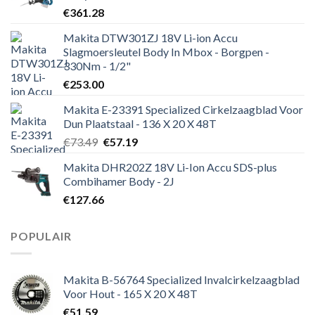
€
361.28
Makita DTW301ZJ 18V Li-ion Accu
Slagmoersleutel Body In Mbox - Borgpen -
330Nm - 1/2"
€
253.00
Makita E-23391 Specialized Cirkelzaagblad Voor
Dun Plaatstaal - 136 X 20 X 48T
Oorspronkelijke
Huidige
€
73.49
€
57.19
prijs
prijs
Makita DHR202Z 18V Li-Ion Accu SDS-plus
was:
is:
Combihamer Body - 2J
€73.49.
€57.19.
€
127.66
POPULAIR
Makita B-56764 Specialized Invalcirkelzaagblad
Voor Hout - 165 X 20 X 48T
€
51.59