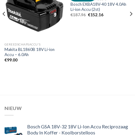
Bosch EXBA18V-40 18V 4.0Ah
Toevoegen
Toevoegen
Li-ion Accu (2st)
aan
aan
verlanglijst
verlanglijst
Oorspronkelijke
Huidige
€
187.96
€
152.16
prijs
prijs
was:
is:
€187.96.
€152.16.
GEREEDSCHAPSACCU'S
Makita BL1860B 18V Li-ion
Accu – 6.0Ah
€
99.00
NIEUW
Bosch GSA 18V-32 18V Li-Ion Accu Reciprozaag
Body In Koffer - Koolborstelloos