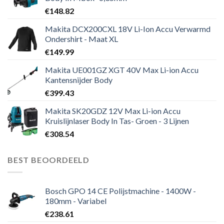
€
148.82
Makita DCX200CXL 18V Li-Ion Accu Verwarmd
Ondershirt - Maat XL
€
149.99
Makita UE001GZ XGT 40V Max Li-ion Accu
Kantensnijder Body
€
399.43
Makita SK20GDZ 12V Max Li-ion Accu
Kruislijnlaser Body In Tas- Groen - 3 Lijnen
€
308.54
BEST BEOORDEELD
Bosch GPO 14 CE Polijstmachine - 1400W -
180mm - Variabel
€
238.61