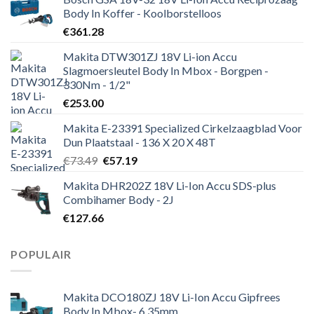
Body In Koffer - Koolborstelloos
€
361.28
Makita DTW301ZJ 18V Li-ion Accu
Slagmoersleutel Body In Mbox - Borgpen -
330Nm - 1/2"
€
253.00
Makita E-23391 Specialized Cirkelzaagblad Voor
Dun Plaatstaal - 136 X 20 X 48T
Oorspronkelijke
Huidige
€
73.49
€
57.19
prijs
prijs
Makita DHR202Z 18V Li-Ion Accu SDS-plus
was:
is:
Combihamer Body - 2J
€73.49.
€57.19.
€
127.66
POPULAIR
Makita DCO180ZJ 18V Li-Ion Accu Gipfrees
Body In Mbox- 6,35mm