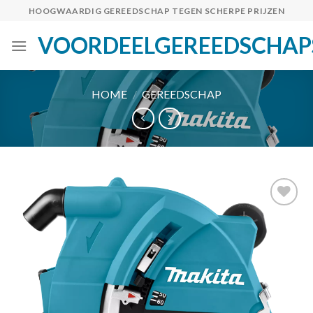
Skip
HOOGWAARDIG GEREEDSCHAP TEGEN SCHERPE PRIJZEN
to
VOORDEELGEREEDSCHAP
content
HOME
/
GEREEDSCHAP
Toevoegen
aan
verlanglijst