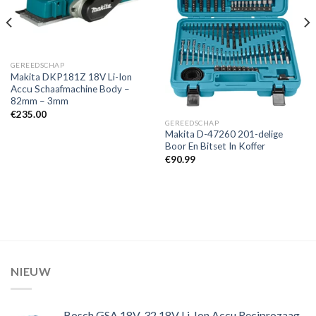
GEREEDSCHAP
Makita DKP181Z 18V Li-Ion
Accu Schaafmachine Body –
82mm – 3mm
€
235.00
GEREEDSCHAP
Makita D-47260 201-delige
Boor En Bitset In Koffer
€
90.99
NIEUW
Bosch GSA 18V-32 18V Li-Ion Accu Reciprozaag