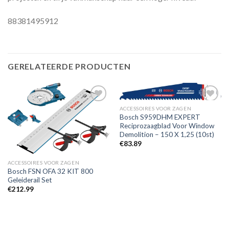
88381495912
GERELATEERDE PRODUCTEN
ACCESSOIRES VOOR ZAGEN
Bosch S959DHM EXPERT
Reciprozaagblad Voor Window
Toevoegen
Toevoegen
aan
aan
Demolition – 150 X 1,25 (10st)
verlanglijst
verlanglijst
€
83.89
ACCESSOIRES VOOR ZAGEN
Bosch FSN OFA 32 KIT 800
Geleiderail Set
€
212.99