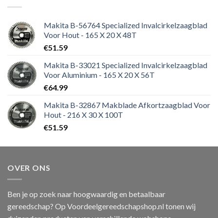
Makita B-56764 Specialized Invalcirkelzaagblad
Voor Hout - 165 X 20 X 48T
€
51.59
Makita B-33021 Specialized Invalcirkelzaagblad
Voor Aluminium - 165 X 20 X 56T
€
64.99
Makita B-32867 Makblade Afkortzaagblad Voor
Hout - 216 X 30 X 100T
€
51.59
OVER ONS
Ben je op zoek naar hoogwaardig en betaalbaar
gereedschap? Op Voordeelgereedschapshop.nl tonen wij