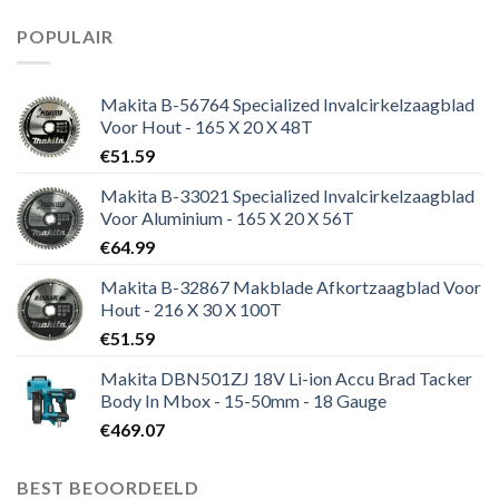
POPULAIR
Makita B-56764 Specialized Invalcirkelzaagblad
Voor Hout - 165 X 20 X 48T
€
51.59
Makita B-33021 Specialized Invalcirkelzaagblad
Voor Aluminium - 165 X 20 X 56T
€
64.99
Makita B-32867 Makblade Afkortzaagblad Voor
Hout - 216 X 30 X 100T
€
51.59
Makita DBN501ZJ 18V Li-ion Accu Brad Tacker
Body In Mbox - 15-50mm - 18 Gauge
€
469.07
BEST BEOORDEELD