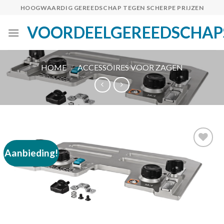
Skip
HOOGWAARDIG GEREEDSCHAP TEGEN SCHERPE PRIJZEN
to
VOORDEELGEREEDSCHAP
content
HOME
/
ACCESSOIRES VOOR ZAGEN
Aanbieding!
Toevoegen
aan
verlanglijst