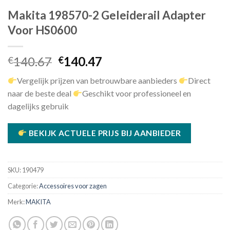
Makita 198570-2 Geleiderail Adapter
Voor HS0600
Oorspronkelijke
Huidige
140.67
140.47
€
€
prijs
prijs
Vergelijk prijzen van betrouwbare aanbieders
Direct
was:
is:
naar de beste deal
Geschikt voor professioneel en
€140.67.
€140.47.
dagelijks gebruik
BEKIJK ACTUELE PRIJS BIJ AANBIEDER
SKU:
190479
Categorie:
Accessoires voor zagen
Merk:
MAKITA