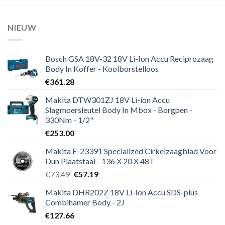
NIEUW
Bosch GSA 18V-32 18V Li-Ion Accu Reciprozaag
Body In Koffer - Koolborstelloos
€
361.28
Makita DTW301ZJ 18V Li-ion Accu
Slagmoersleutel Body In Mbox - Borgpen -
330Nm - 1/2"
€
253.00
Makita E-23391 Specialized Cirkelzaagblad Voor
Dun Plaatstaal - 136 X 20 X 48T
Oorspronkelijke
Huidige
€
73.49
€
57.19
prijs
prijs
Makita DHR202Z 18V Li-Ion Accu SDS-plus
was:
is:
Combihamer Body - 2J
€73.49.
€57.19.
€
127.66