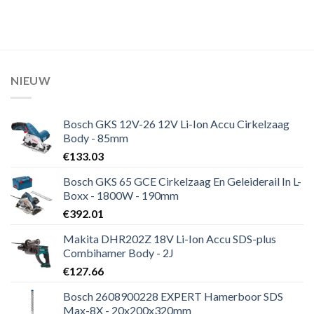
NIEUW
Bosch GKS 12V-26 12V Li-Ion Accu Cirkelzaag
Body - 85mm
€
133.03
Bosch GKS 65 GCE Cirkelzaag En Geleiderail In L-
Boxx - 1800W - 190mm
€
392.01
Makita DHR202Z 18V Li-Ion Accu SDS-plus
Combihamer Body - 2J
€
127.66
Bosch 2608900228 EXPERT Hamerboor SDS
Max-8X - 20x200x320mm