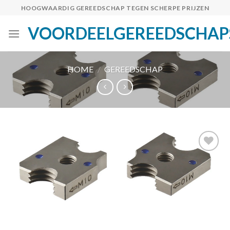
Skip
HOOGWAARDIG GEREEDSCHAP TEGEN SCHERPE PRIJZEN
to
VOORDEELGEREEDSCHAP
content
HOME
/
GEREEDSCHAP
Toevoegen
aan
verlanglijst