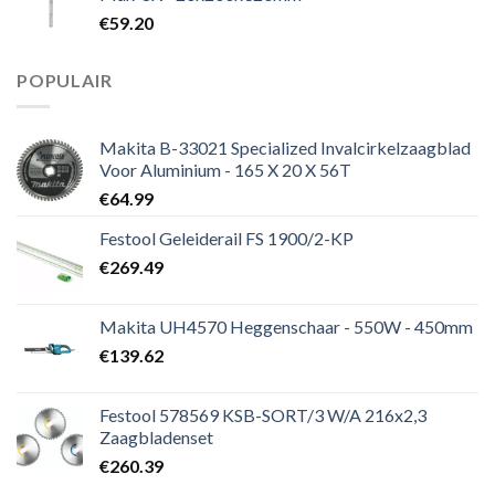
€
59.20
POPULAIR
Makita B-33021 Specialized Invalcirkelzaagblad
Voor Aluminium - 165 X 20 X 56T
€
64.99
Festool Geleiderail FS 1900/2-KP
€
269.49
Makita UH4570 Heggenschaar - 550W - 450mm
€
139.62
Festool 578569 KSB-SORT/3 W/A 216x2,3
Zaagbladenset
€
260.39