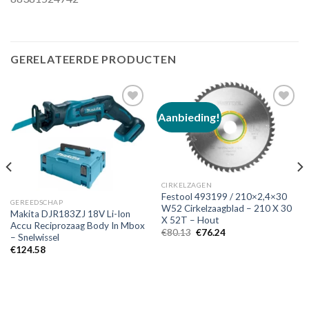
GERELATEERDE PRODUCTEN
Aanbieding!
Toevoegen
Toevoegen
aan
aan
verlanglijst
verlanglijst
CIRKELZAGEN
Festool 493199 / 210×2,4×30
GEREEDSCHAP
W52 Cirkelzaagblad – 210 X 30
Makita DJR183ZJ 18V Li-Ion
X 52T – Hout
Accu Reciprozaag Body In Mbox
Oorspronkelijke
Huidige
€
80.13
€
76.24
– Snelwissel
prijs
prijs
was:
is:
€
124.58
€80.13.
€76.24.