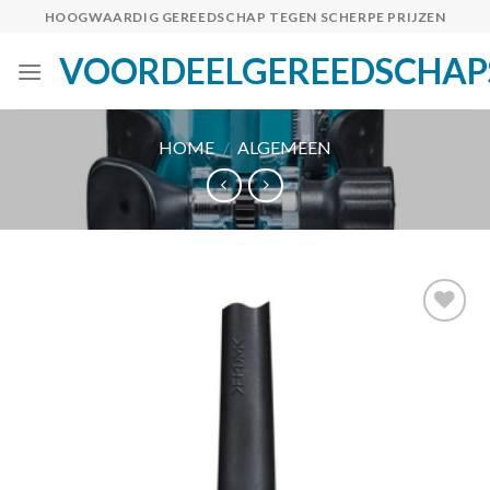
Skip
HOOGWAARDIG GEREEDSCHAP TEGEN SCHERPE PRIJZEN
to
VOORDEELGEREEDSCHAP
content
HOME
/
ALGEMEEN
Toevoegen
aan
verlanglijst