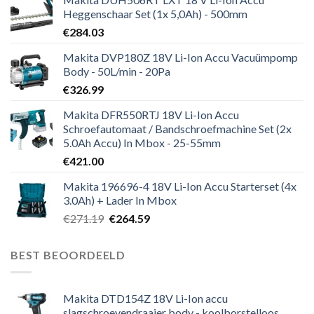
Heggenschaar Set (1x 5,0Ah) - 500mm
€
284.03
Makita DVP180Z 18V Li-Ion Accu Vacuümpomp
Body - 50L/min - 20Pa
€
326.99
Makita DFR550RTJ 18V Li-Ion Accu
Schroefautomaat / Bandschroefmachine Set (2x
5.0Ah Accu) In Mbox - 25-55mm
€
421.00
Makita 196696-4 18V Li-Ion Accu Starterset (4x
3.0Ah) + Lader In Mbox
Oorspronkelijke
Huidige
€
271.19
€
264.59
prijs
prijs
was:
is:
BEST BEOORDEELD
€271.19.
€264.59.
Makita DTD154Z 18V Li-Ion accu
slagschroevendraaier body - koolborstelloos