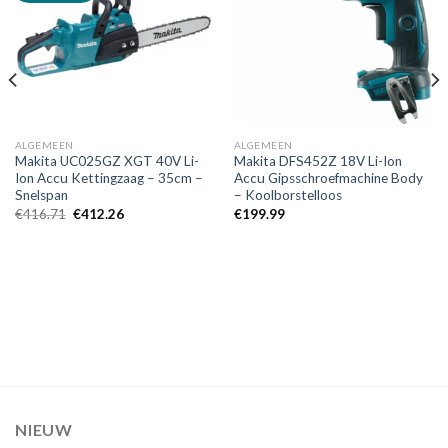
Toevoegen
Toevoegen
aan
aan
verlanglijst
verlanglijst
ALGEMEEN
ALGEMEEN
Makita UC025GZ XGT 40V Li-
Makita DFS452Z 18V Li-Ion
Ion Accu Kettingzaag – 35cm –
Accu Gipsschroefmachine Body
Snelspan
– Koolborstelloos
Oorspronkelijke
Huidige
€
416.71
€
412.26
€
199.99
prijs
prijs
was:
is:
€416.71.
€412.26.
NIEUW