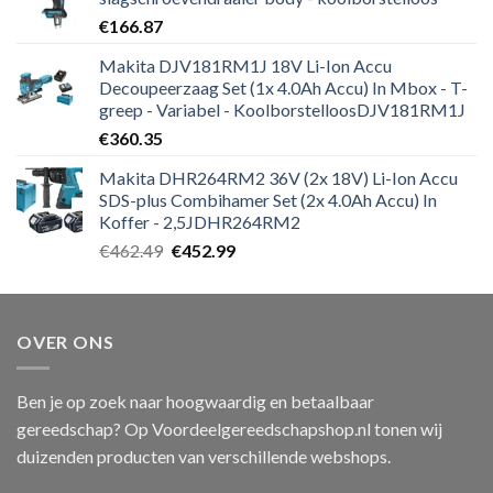
€
166.87
Makita DJV181RM1J 18V Li-Ion Accu
Decoupeerzaag Set (1x 4.0Ah Accu) In Mbox - T-
greep - Variabel - KoolborstelloosDJV181RM1J
€
360.35
Makita DHR264RM2 36V (2x 18V) Li-Ion Accu
SDS-plus Combihamer Set (2x 4.0Ah Accu) In
Koffer - 2,5JDHR264RM2
Oorspronkelijke
Huidige
€
462.49
€
452.99
prijs
prijs
was:
is:
€462.49.
€452.99.
OVER ONS
Ben je op zoek naar hoogwaardig en betaalbaar
gereedschap? Op Voordeelgereedschapshop.nl tonen wij
duizenden producten van verschillende webshops.