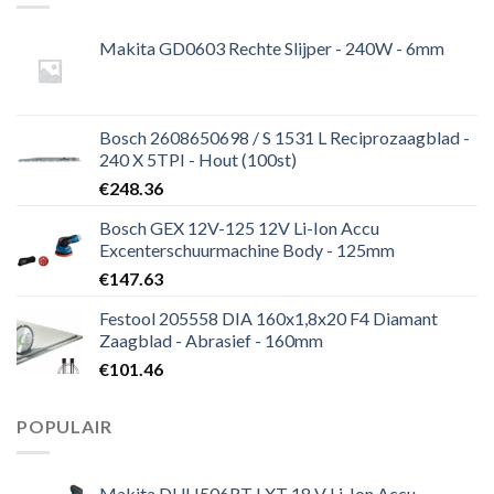
Makita GD0603 Rechte Slijper - 240W - 6mm
Bosch 2608650698 / S 1531 L Reciprozaagblad -
240 X 5TPI - Hout (100st)
€
248.36
Bosch GEX 12V-125 12V Li-Ion Accu
Excenterschuurmachine Body - 125mm
€
147.63
Festool 205558 DIA 160x1,8x20 F4 Diamant
Zaagblad - Abrasief - 160mm
€
101.46
POPULAIR
Makita DUH506RT LXT 18 V Li-Ion Accu