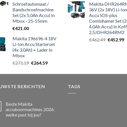
Schroefautomaat /
Makita DHR264R
Bandschroefmachine
36V (2x 18V) Li-Ion
Set (2x 5.0Ah Accu) In
Accu SDS-plus
Mbox - 25-55mm
Combihamer Set (2
4.0Ah Accu) In Koff
€
421.00
2,5JDHR264RM2
Makita 196696-4 18V
Oorspronk
H
€
462.49
€
452.99
Li-Ion Accu Starterset
prijs
p
(4x 3.0Ah) + Lader In
was:
is
Mbox
€462.49.
€
Oorspronkelijke
Huidige
€
271.19
€
264.59
prijs
prijs
was:
is:
€271.19.
€264.59.
EUWSTE BERICHTEN
TAGS
Beste Makita
accuboormachines 2026:
welke past bij jou?