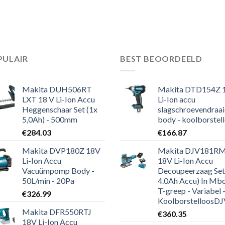
PULAIR
BEST BEOORDEELD
Makita DUH506RT
Makita DTD154Z 
LXT 18 V Li-Ion Accu
Li-Ion accu
Heggenschaar Set (1x
slagschroevendraai
5,0Ah) - 500mm
body - koolborstel
€
284.03
€
166.87
Makita DVP180Z 18V
Makita DJV181R
Li-Ion Accu
18V Li-Ion Accu
Vacuümpomp Body -
Decoupeerzaag Set
50L/min - 20Pa
4.0Ah Accu) In Mbo
T-greep - Variabel 
€
326.99
KoolborstelloosDJV181R
Makita DFR550RTJ
€
360.35
18V Li-Ion Accu