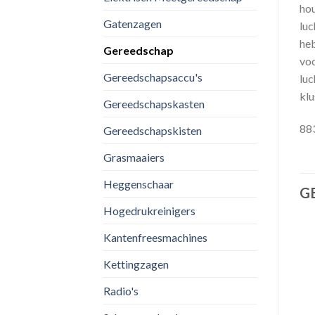
hou
Gatenzagen
luc
heb
Gereedschap
voo
Gereedschapsaccu's
luc
klu
Gereedschapskasten
88
Gereedschapskisten
Grasmaaiers
Heggenschaar
G
Hogedrukreinigers
Kantenfreesmachines
Kettingzagen
Toevoegen
Toevoegen
Radio's
aan
aan
verlanglijst
verlanglijst
BOREN
GEREEDSCHAP