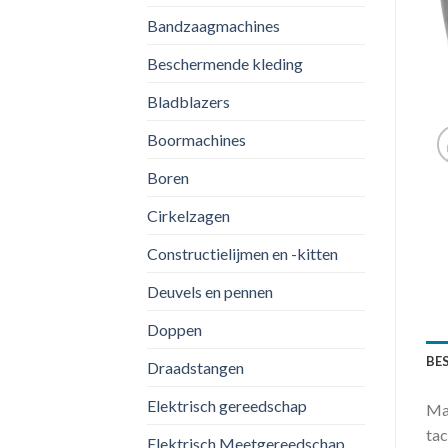
Bandzaagmachines
Beschermende kleding
Bladblazers
Boormachines
Boren
Cirkelzagen
Constructielijmen en -kitten
Deuvels en pennen
Doppen
BE
Draadstangen
Elektrisch gereedschap
Mak
tac
Elektrisch Meetgereedschap