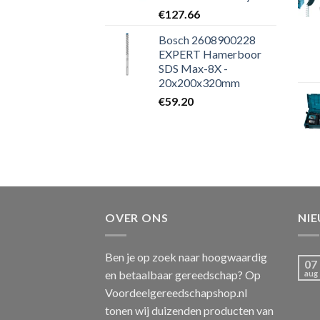
€
127.66
Bosch 2608900228
EXPERT Hamerboor
SDS Max-8X -
20x200x320mm
€
59.20
OVER ONS
NI
Ben je op zoek naar hoogwaardig
07
en betaalbaar gereedschap? Op
aug
Voordeelgereedschapshop.nl
tonen wij duizenden producten van