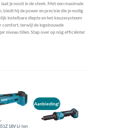
laat je nooit in de steek. Met een maximale
 biedt hij de power en precisie die je nodig
lijk instelbare diepte en het keuzesysteem
or comfort, terwijl de ingebouwde
 niveau tillen. Stap over op nóg efficiënter
Aanbieding!
Toevoegen
Toevoegen
aan
aan
P
verlanglijst
verlanglijst
51Z 18V Li-Ion