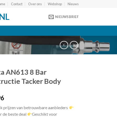
ome
Contact
Over ons
Webshop
Nieuws
NL
NIEUWSBRIEF
a AN613 8 Bar
ructie Tacker Body
96
jk prijzen van betrouwbare aanbieders
r de beste deal
Geschikt voor