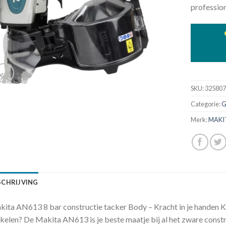
profession
SKU:
32580
Categorie:
G
Merk:
MAKI
SCHRIJVING
ita AN613 8 bar constructie tacker Body – Kracht in je handen K
kelen? De Makita AN613 is je beste maatje bij al het zware const