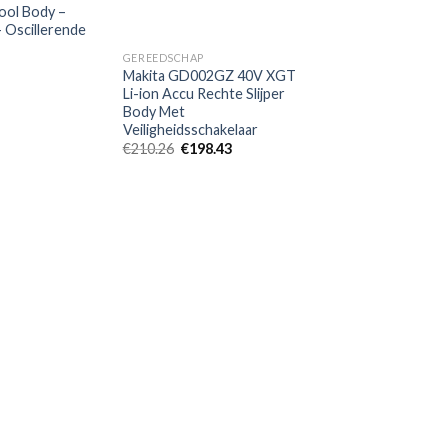
ool Body –
– Oscillerende
GEREEDSCHAP
Makita GD002GZ 40V XGT
Li-ion Accu Rechte Slijper
Body Met
Veiligheidsschakelaar
Oorspronkelijke
Huidige
€
210.26
€
198.43
prijs
prijs
was:
is:
€210.26.
€198.43.