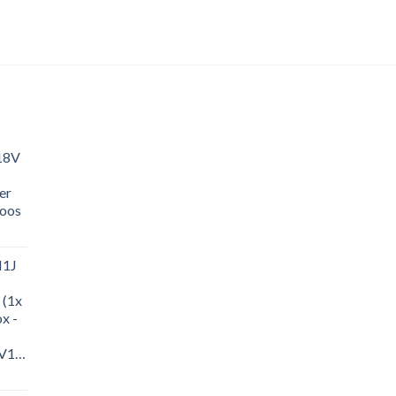
18V
er
loos
M1J
 (1x
x -
-
M1J