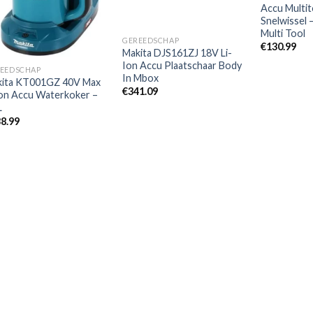
Accu Multit
Snelwissel 
Multi Tool
GEREEDSCHAP
€
130.99
Makita DJS161ZJ 18V Li-
Ion Accu Plaatschaar Body
EEDSCHAP
In Mbox
kita KT001GZ 40V Max
€
341.09
ion Accu Waterkoker –
L
8.99