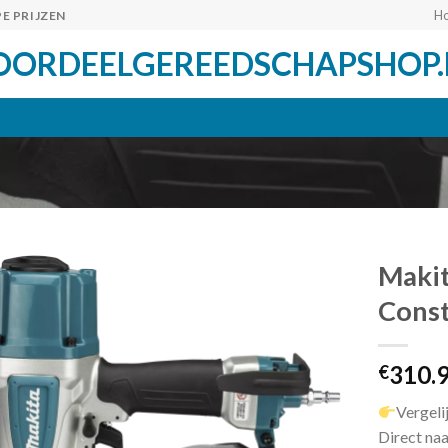
H
E PRIJZEN
OORDEELGEREEDSCHAPSHOP.
Makit
Const
Toevoegen
310.
aan
€
verlanglijst
Vergeli
Direct naa