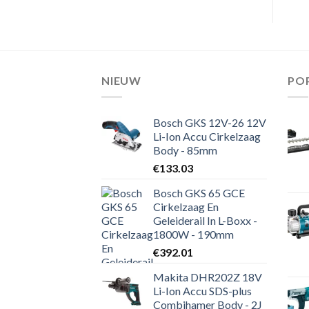
NIEUW
PO
Bosch GKS 12V-26 12V
Li-Ion Accu Cirkelzaag
Body - 85mm
€
133.03
Bosch GKS 65 GCE
Cirkelzaag En
Geleiderail In L-Boxx -
1800W - 190mm
€
392.01
Makita DHR202Z 18V
Li-Ion Accu SDS-plus
Combihamer Body - 2J