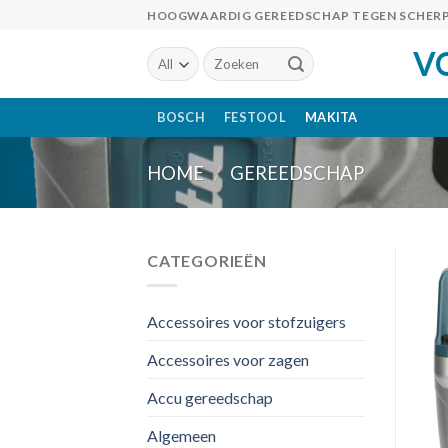
Skip
HOOGWAARDIG GEREEDSCHAP TEGEN SCHERP
to
V
Zoeken
content
naar:
BOSCH
FESTOOL
MAKITA
HOME
/
GEREEDSCHAP
CATEGORIEËN
Accessoires voor stofzuigers
Accessoires voor zagen
Accu gereedschap
Algemeen