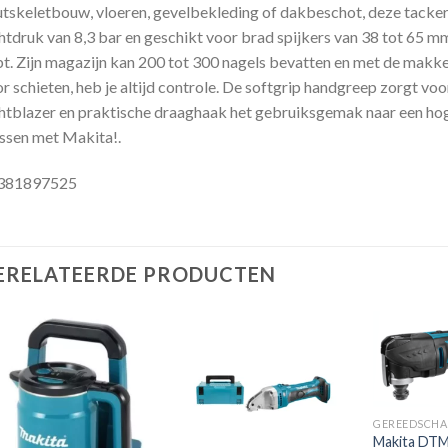
tskeletbouw, vloeren, gevelbekleding of dakbeschot, deze tacker 
htdruk van 8,3 bar en geschikt voor brad spijkers van 38 tot 65 mm,
t. Zijn magazijn kan 200 tot 300 nagels bevatten en met de makke
r schieten, heb je altijd controle. De softgrip handgreep zorgt vo
htblazer en praktische draaghaak het gebruiksgemak naar een hoger
ssen met Makita!.
381897525
ERELATEERDE PRODUCTEN
Toevoegen
Toevoegen
aan
aan
GEREEDSCHA
verlanglijst
verlanglijst
Makita DTM