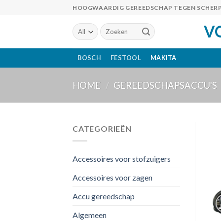
Skip
HOOGWAARDIG GEREEDSCHAP TEGEN SCHERP
to
V
Zoeken
content
naar:
BOSCH
FESTOOL
MAKITA
HOME
/
GEREEDSCHAPSACCU'S
CATEGORIEËN
Accessoires voor stofzuigers
Accessoires voor zagen
Accu gereedschap
Algemeen