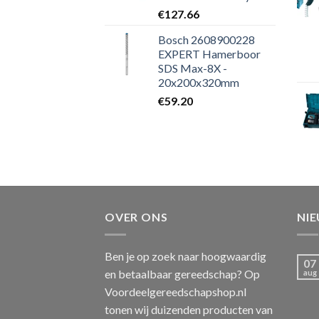
€
127.66
Bosch 2608900228
EXPERT Hamerboor
SDS Max-8X -
20x200x320mm
€
59.20
OVER ONS
NI
Ben je op zoek naar hoogwaardig
07
en betaalbaar gereedschap? Op
aug
Voordeelgereedschapshop.nl
tonen wij duizenden producten van