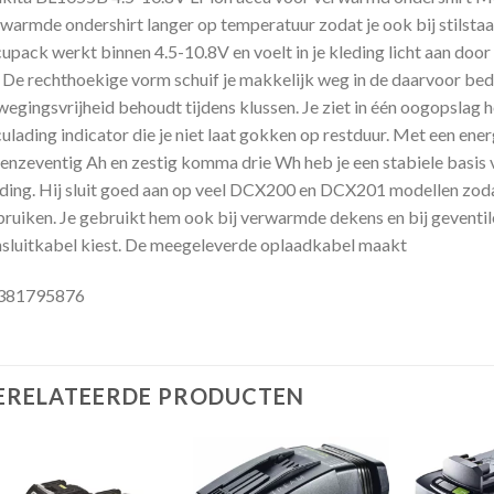
warmde ondershirt langer op temperatuur zodat je ook bij stilstaa
upack werkt binnen 4.5-10.8V en voelt in je kleding licht aan do
 De rechthoekige vorm schuif je makkelijk weg in de daarvoor be
egingsvrijheid behoudt tijdens klussen. Je ziet in één oogopslag h
ulading indicator die je niet laat gokken op restduur. Met een e
fenzeventig Ah en zestig komma drie Wh heb je een stabiele basis 
ding. Hij sluit goed aan op veel DCX200 en DCX201 modellen zoda
ruiken. Je gebruikt hem ook bij verwarmde dekens en bij geventilee
sluitkabel kiest. De meegeleverde oplaadkabel maakt
381795876
ERELATEERDE PRODUCTEN