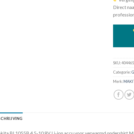
Direct naa
profession
SKU:
40446
Categorie:
G
Merk:
MAKI
SCHRIJVING
ita BL1055B 4.5-10.8V Li-ion accu voor verwarmd ondershirt M