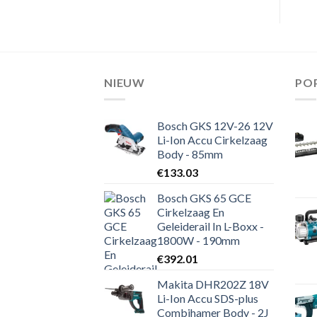
NIEUW
PO
Bosch GKS 12V-26 12V
Li-Ion Accu Cirkelzaag
Body - 85mm
€
133.03
Bosch GKS 65 GCE
Cirkelzaag En
Geleiderail In L-Boxx -
1800W - 190mm
€
392.01
Makita DHR202Z 18V
Li-Ion Accu SDS-plus
Combihamer Body - 2J