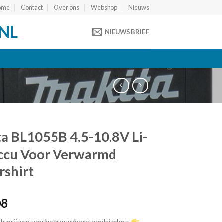
ome
Contact
Over ons
Webshop
Nieuws
NL
NIEUWSBRIEF
a BL1055B 4.5-10.8V Li-
ccu Voor Verwarmd
shirt
08
jk prijzen van betrouwbare aanbieders