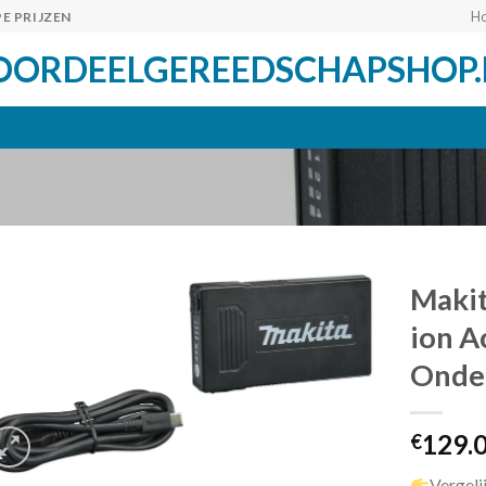
H
E PRIJZEN
OORDEELGEREEDSCHAPSHOP.
Makit
ion A
Onder
Toevoegen
aan
verlanglijst
129.
€
Vergeli