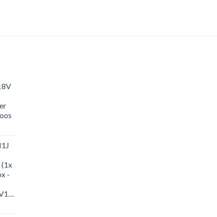
18V
er
loos
M1J
 (1x
x -
-
M1J