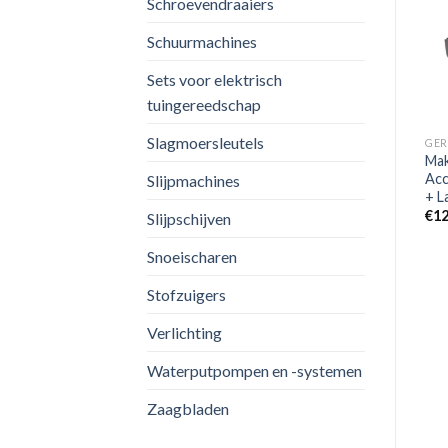
Schroevendraaiers
Toevoegen
Toevoegen
Schuurmachines
aan
aan
verlanglijst
verlanglijst
Sets voor elektrisch
GEREEDSCHAPSACCU'S
GEREEDSCHAPSACCU'S
Makita DC18SH 14.4 – 18V
tuingereedschap
Makita 197629-2 18V Li-Ion
Li-Ion Accu Duolader
Accu Starterset (2x 5.0Ah)
€
96.42
Slagmoersleutels
+ Duolader In Mbox
GER
Mak
€
254.29
Acc
Slijpmachines
+ L
€
12
Slijpschijven
Snoeischaren
Stofzuigers
Verlichting
Waterputpompen en -systemen
Zaagbladen