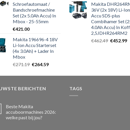
Schroefautomaat /
Makita DHR264R
Bandschroefmachine
36V (2x 18V) Li-Ion
Set (2x 5.0Ah Accu) In
Accu SDS-plus
Mbox - 25-55mm
Combihamer Set (2
4.0Ah Accu) In Koff
€
421.00
2,5JDHR264RM2
Makita 196696-4 18V
Oorspronk
H
€
462.49
€
452.99
Li-Ion Accu Starterset
prijs
p
(4x 3.0Ah) + Lader In
was:
is
Mbox
€462.49.
€
Oorspronkelijke
Huidige
€
271.19
€
264.59
prijs
prijs
was:
is:
€271.19.
€264.59.
EUWSTE BERICHTEN
TAGS
Beste Makita
accuboormachines 2026:
welke past bij jou?