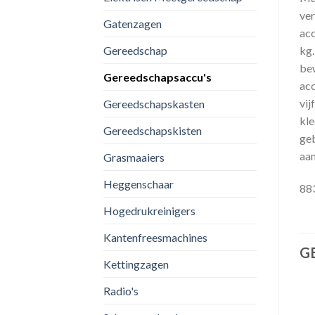
ver
Gatenzagen
acc
Gereedschap
kg.
bew
Gereedschapsaccu's
acc
vij
Gereedschapskasten
kle
Gereedschapskisten
geb
aan
Grasmaaiers
Heggenschaar
88
Hogedrukreinigers
Kantenfreesmachines
G
Kettingzagen
Radio's