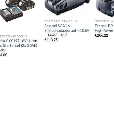
Toevoegen
Toevoegen
aan
aan
verlanglijst
verlanglijst
GEREEDSCHAPSACCU'S
GEREEDSCHA
Festool SCA 16
Festool BP 
Sneloplaadapparaat – 10,8V
HighPower-
– 14,4V – 18V
€
206.22
EEDSCHAPSACCU'S
€
113.75
ita Y-00197 18V Li-Ion
u Starterset (2x 3.0Ah)
ader
4.80