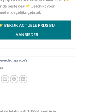
r de beste deal
Geschikt voor
eel en dagelijks gebruik
BEKIJK ACTUELE PRIJS BIJ
AANBIEDER
5
ereedschapsaccu's
TA
et de Makita BL1055B houd je je