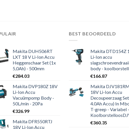
PULAIR
BEST BEOORDEELD
Makita DUH506RT
Makita DTD154Z 
LXT 18 V Li-Ion Accu
Li-Ion accu
Heggenschaar Set (1x
slagschroevendraai
5,0Ah) - 500mm
body - koolborstel
€
284.03
€
166.87
Makita DVP180Z 18V
Makita DJV181R
Li-Ion Accu
18V Li-Ion Accu
Vacuümpomp Body -
Decoupeerzaag Set
50L/min - 20Pa
4.0Ah Accu) In Mbo
T-greep - Variabel 
€
326.99
KoolborstelloosDJV181R
Makita DFR550RTJ
€
360.35
18V Li-Ion Accu