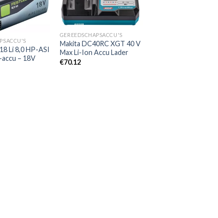
Toevoegen
Toevoegen
aan
aan
verlanglijst
verlanglijst
GEREEDSCHAPSACCU'S
PSACCU'S
Makita DC40RC XGT 40 V
18 Li 8,0 HP-ASI
Max Li-Ion Accu Lader
accu – 18V
€
70.12