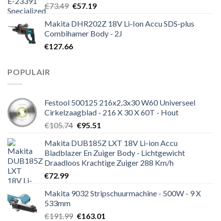
Oorspronkelijke
Huidige
€
73.49
€
57.19
prijs
prijs
Makita DHR202Z 18V Li-Ion Accu SDS-plus
was:
is:
Combihamer Body - 2J
€73.49.
€57.19.
€
127.66
POPULAIR
Festool 500125 216x2,3x30 W60 Universeel
Cirkelzaagblad - 216 X 30 X 60T - Hout
Oorspronkelijke
Huidige
€
105.74
€
95.51
prijs
prijs
Makita DUB185Z LXT 18V Li-ion Accu
was:
is:
Bladblazer En Zuiger Body - Lichtgewicht
€105.74.
€95.51.
Draadloos Krachtige Zuiger 288 Km/h
€
72.99
Makita 9032 Stripschuurmachine - 500W - 9 X
533mm
Oorspronkelijke
Huidige
€
191.99
€
163.01