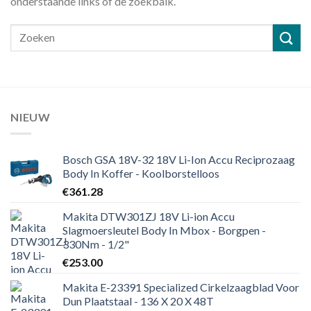
onderstaande links of de zoekbalk.
NIEUW
Bosch GSA 18V-32 18V Li-Ion Accu Reciprozaag
Body In Koffer - Koolborstelloos
€
361.28
Makita DTW301ZJ 18V Li-ion Accu
Slagmoersleutel Body In Mbox - Borgpen -
330Nm - 1/2"
€
253.00
Makita E-23391 Specialized Cirkelzaagblad Voor
Dun Plaatstaal - 136 X 20 X 48T