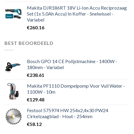
prijs
prijs
Makita DJR186RT 18V Li-Ion Accu Reciprozaag
was:
is:
Set (1x 5.0Ah Accu) In Koffer - Snelwissel -
€191.99.
€163.01.
Variabel
€
260.16
BEST BEOORDEELD
Bosch GPO 14 CE Polijstmachine - 1400W -
180mm - Variabel
€
238.61
Makita PF1110 Dompelpomp Voor Vuil Water -
1100W - 10m
€
129.48
Festool 575974 HW 254x2,4x30 PW24
Cirkelzaagblad - Hout - 254mm
€
58.12