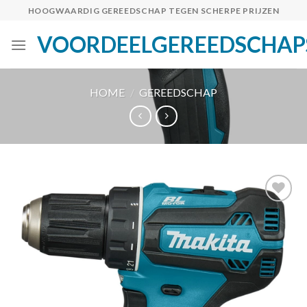
Skip
HOOGWAARDIG GEREEDSCHAP TEGEN SCHERPE PRIJZEN
to
VOORDEELGEREEDSCHAP
content
HOME
/
GEREEDSCHAP
Toevoegen
aan
verlanglijst