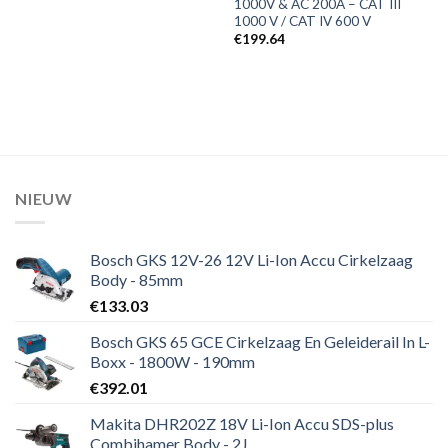
1000V & AC 200A – CAT III
1000 V / CAT IV 600 V
€
199.64
NIEUW
Bosch GKS 12V-26 12V Li-Ion Accu Cirkelzaag
Body - 85mm
€
133.03
Bosch GKS 65 GCE Cirkelzaag En Geleiderail In L-
Boxx - 1800W - 190mm
€
392.01
Makita DHR202Z 18V Li-Ion Accu SDS-plus
Combihamer Body - 2J