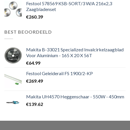
Festool 578569 KSB-SORT/3 W/A 216x2,3
Zaagbladenset
€
260.39
BEST BEOORDEELD
Makita B-33021 Specialized Invalcirkelzaagblad
Voor Aluminium - 165 X 20 X 56T
€
64.99
Festool Geleiderail FS 1900/2-KP
€
269.49
Makita UH4570 Heggenschaar - 550W - 450mm
€
139.62