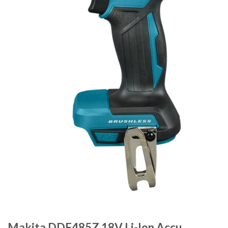
Makita DDF485Z 18V Li-Ion Accu