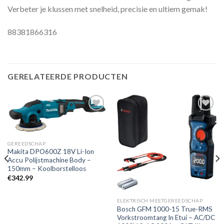
Verbeter je klussen met snelheid, precisie en ultiem gemak!
88381866316
GERELATEERDE PRODUCTEN
Toevoegen
Toevoegen
aan
aan
GEREEDSCHAP
verlanglijst
verlanglijst
Makita DPO600Z 18V Li-Ion
Accu Polijstmachine Body –
150mm – Koolborstelloos
€
342.99
ELEKTRISCH MEETGEREEDSCHAP
Bosch GFM 1000-15 True-RMS
Vorkstroomtang In Etui – AC/DC