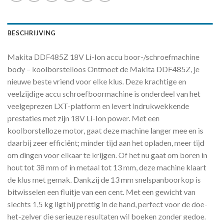
BESCHRIJVING
Makita DDF485Z 18V Li-Ion accu boor-/schroefmachine
body – koolborstelloos Ontmoet de Makita DDF485Z, je
nieuwe beste vriend voor elke klus. Deze krachtige en
veelzijdige accu schroefboormachine is onderdeel van het
veelgeprezen LXT-platform en levert indrukwekkende
prestaties met zijn 18V Li-Ion power. Met een
koolborstelloze motor, gaat deze machine langer mee en is
daarbij zeer efficiënt; minder tijd aan het opladen, meer tijd
om dingen voor elkaar te krijgen. Of het nu gaat om boren in
hout tot 38 mm of in metaal tot 13 mm, deze machine klaart
de klus met gemak. Dankzij de 13 mm snelspanboorkop is
bitwisselen een fluitje van een cent. Met een gewicht van
slechts 1,5 kg ligt hij prettig in de hand, perfect voor de doe-
het-zelver die serieuze resultaten wil boeken zonder gedoe.