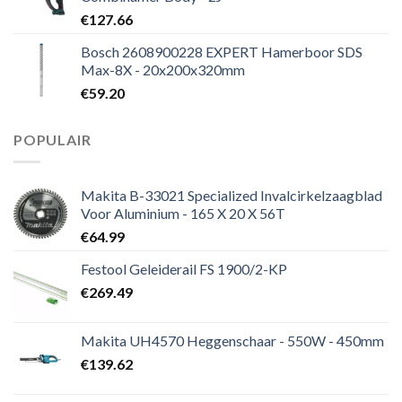
€
127.66
Bosch 2608900228 EXPERT Hamerboor SDS
Max-8X - 20x200x320mm
€
59.20
POPULAIR
Makita B-33021 Specialized Invalcirkelzaagblad
Voor Aluminium - 165 X 20 X 56T
€
64.99
Festool Geleiderail FS 1900/2-KP
€
269.49
Makita UH4570 Heggenschaar - 550W - 450mm
€
139.62