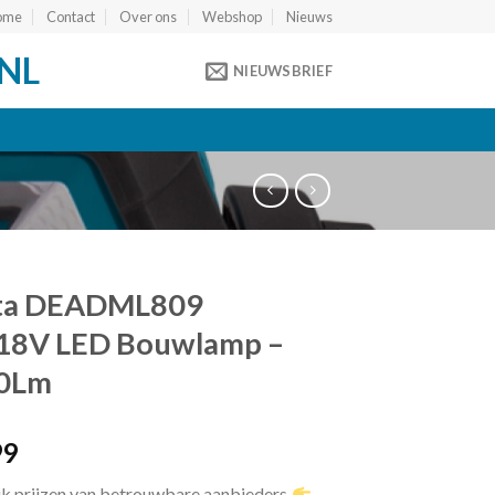
ome
Contact
Over ons
Webshop
Nieuws
NL
NIEUWSBRIEF
ta DEADML809
/18V LED Bouwlamp –
0Lm
99
jk prijzen van betrouwbare aanbieders