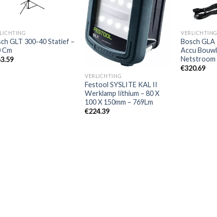
LICHTING
VERLICHTIN
ch GLT 300-40 Statief –
Bosch GLA
0 Cm
Accu Bouwl
Netstroom 
3.59
€
320.69
VERLICHTING
Festool SYSLITE KAL II
Werklamp Iithium – 80 X
100 X 150mm – 769Lm
€
224.39