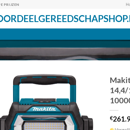
H
E PRIJZEN
OORDEELGEREEDSCHAPSHOP.
Maki
14,4
1000
Toevoegen
aan
verlanglijst
261.
€
Vergeli