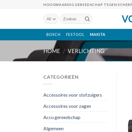
Skip
HOOGWAARDIG GEREEDSCHAP TEGEN SCHERP
to
V
Zoeken
content
naar:
BOSCH
FESTOOL
MAKITA
HOME
/
VERLICHTING
CATEGORIEËN
Accessoires voor stofzuigers
Accessoires voor zagen
Accu gereedschap
Algemeen