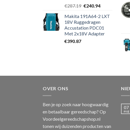
Oorspronkelijke
Huidige
€
287.19
€
240.94
prijs
prijs
Makita 191A64-2 LXT
was:
is:
18V Ruggedragen
€287.19.
€240.94.
Accustation PDC01
Met 2x18V Adapter
€
390.87
OVER ONS
NI
Ben je op zoek naar hoogwaardig
07
en betaalbaar gereedschap? Op
aug
Voordeelgereedschapshop.nl
tonen wij duizenden producten van