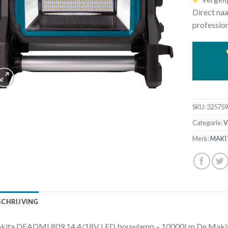
Direct naa
profession
SKU:
32575
Categorie:
V
Merk:
MAKI
SCHRIJVING
kita DEADML809 14,4/18V LED bouwlamp – 10000Lm De Maki