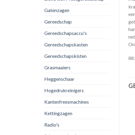
kra
Gatenzagen
een
Gereedschap
geb
han
Gereedschapsaccu's
net
Ont
Gereedschapskasten
Gereedschapskisten
88
Grasmaaiers
Heggenschaar
G
Hogedrukreinigers
Kantenfreesmachines
Kettingzagen
Radio's
Toevoegen
Toevoegen
aan
aan
verlanglijst
verlanglijst