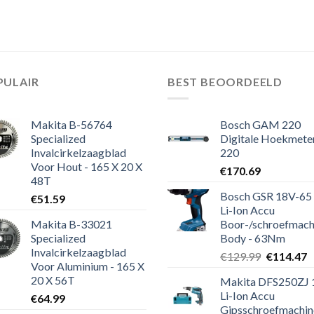
PULAIR
BEST BEOORDEELD
Makita B-56764
Bosch GAM 220
Specialized
Digitale Hoekmeter
Invalcirkelzaagblad
220
Voor Hout - 165 X 20 X
€
170.69
48T
Bosch GSR 18V-65
€
51.59
Li-Ion Accu
Makita B-33021
Boor-/schroefmach
Specialized
Body - 63Nm
Invalcirkelzaagblad
Oorspronk
H
€
129.99
€
114.47
Voor Aluminium - 165 X
prijs
p
20 X 56T
Makita DFS250ZJ 
was:
is
Li-Ion Accu
€
64.99
€129.99.
€
Gipsschroefmachin