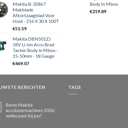
Makita B-32867
Body In Mbox
Makblade
€
219.89
Afkortzaagblad Voor
Hout - 216 X 30 X 100T
€
51.59
Makita DBN501ZJ
18V Li-ion Accu Brad
Tacker Body In Mbox -
15-50mm - 18 Gauge
€
469.07
EUWSTE BERICHTEN
TAGS
Beste Makita
accuboormachines 2026:
welke past bij jou?