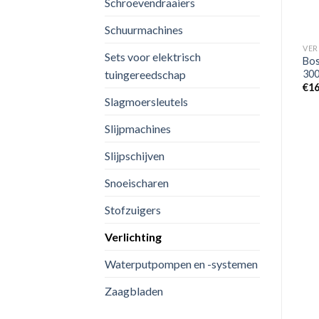
Schroevendraaiers
VERLICHTING
Schuurmachines
Festool DUO-Plus SYSLITE
Bouwstraler In Systainer-
VER
Sets voor elektrisch
112W – 8000Lm
t
Bos
tuingereedschap
€
432.39
30
€
16
Slagmoersleutels
Slijpmachines
VERLICHTING
Slijpschijven
Makita GM00002378
Statief DEAML009G
Snoeischaren
€
140.47
Stofzuigers
Verlichting
Waterputpompen en -systemen
Zaagbladen