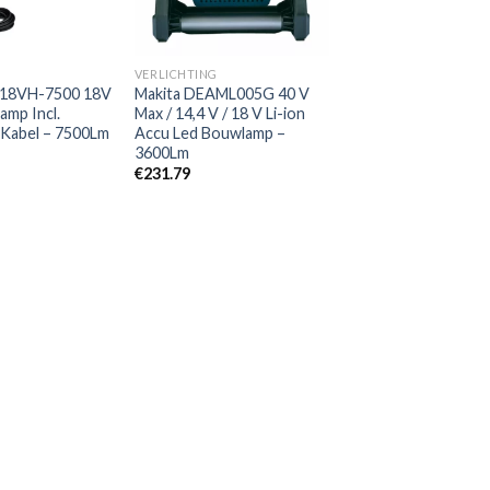
G
VERLICHTING
 18VH-7500 18V
Makita DEAML005G 40 V
amp Incl.
Max / 14,4 V / 18 V Li-ion
Kabel – 7500Lm
Accu Led Bouwlamp –
3600Lm
€
231.79